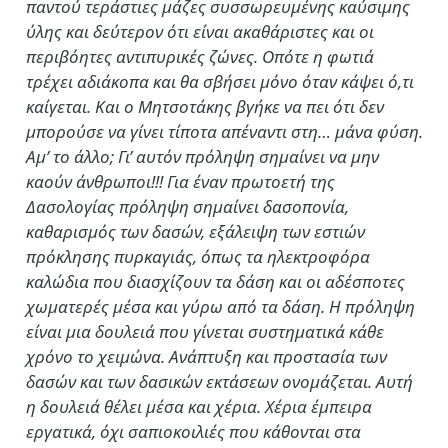
παντού τεράστιες μάζες συσσωρευμένης καύσιμης
ύλης και δεύτερον ότι είναι ακαθάριστες και οι
περιβόητες αντιπυρικές ζώνες. Οπότε η φωτιά
τρέχει αδιάκοπα και θα σβήσει μόνο όταν κάψει ό,τι
καίγεται. Και ο Μητσοτάκης βγήκε να πει ότι δεν
μπορούσε να γίνει τίποτα απέναντι στη… μάνα φύση.
Αμ’ το άλλο; Γι’ αυτόν πρόληψη σημαίνει να μην
καούν άνθρωποι!!! Για έναν πρωτοετή της
Δασολογίας πρόληψη σημαίνει δασοπονία,
καθαρισμός των δασών, εξάλειψη των εστιών
πρόκλησης πυρκαγιάς, όπως τα ηλεκτροφόρα
καλώδια που διασχίζουν τα δάση και οι αδέσποτες
χωματερές μέσα και γύρω από τα δάση. Η πρόληψη
είναι μια δουλειά που γίνεται συστηματικά κάθε
χρόνο το χειμώνα. Ανάπτυξη και προστασία των
δασών και των δασικών εκτάσεων ονομάζεται. Αυτή
η δουλειά θέλει μέσα και χέρια. Χέρια έμπειρα
εργατικά, όχι σαπιοκοιλιές που κάθονται στα