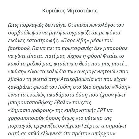
Κυριάκος Μητσοτάκης
(Στις πυρκαγιές δεν πήγε. Οι επικοινωνιολόγοι τον
συμβούλεψαν να μην φωτογραφίζεται με φόντο
εικόνες καταστροφής. «Παρενέβη» μέσω του
facebook. Για να πει το πρωτοφανές: Δεν μπορούσε
να γίνει τίποτα, γιατί μας νίκησε η φύση! Φταίει το
κακό το ριζικό μας, φταίει κι ο θεός που μας μισεί…
«Φύση» είναι τα καλώδια των ανεμογεννητριών που
έβαλαν τη φωτιά στην Αττικοβοιωτία και που είχαν
ξαναβάλει φωτιά τον Ιούνη στο ίδιο σημείο; «Φύση»
είναι τα εντελώς ακαθάριστα δάση που έχουν γίνει
μπαρουταποθήκες; Εβαλαν τους/τις
«δημοσιογράφους» της κυβερνητικής ΕΡΤ να
χρησιμοποιούν όρους όπως «το μέτωπο της
πυρκαγιάς εμφανίζει συνέχεια»! Ξέρετε τι σημαίνει
αυτό σε απλά ελληνικά; Οτι πρώτον υπάρχουν