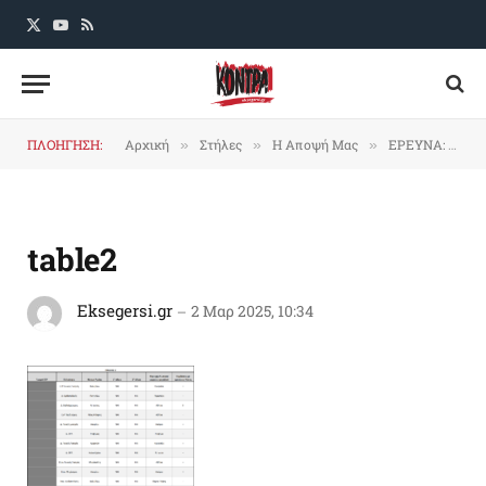
X
YouTube
RSS
(Twitter)
ΠΛΟΗΓΗΣΗ:
Αρχική
Στήλες
Η Αποψή Μας
ΕΡΕΥΝΑ: «Φάμπρικα» χορήγησης στους γιατρούς του ΕΣΥ αδειών για ιδιωτικά ιατρεία-μαγαζιά και συμβάσεις με τις κλινικές των εμπόρων της υγείας
»
»
»
table2
Eksegersi.gr
2 Μαρ 2025, 10:34