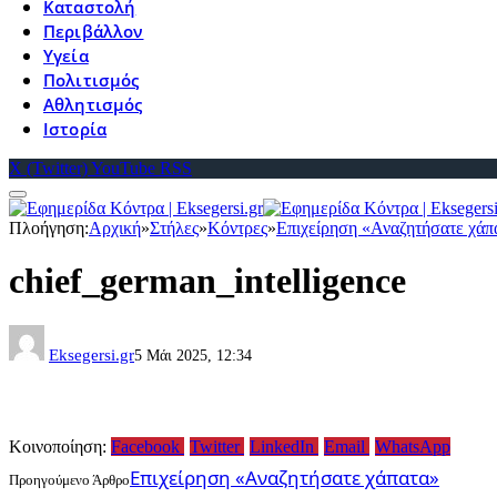
Καταστολή
Περιβάλλον
Υγεία
Πολιτισμός
Αθλητισμός
Ιστορία
X (Twitter)
YouTube
RSS
Πλοήγηση:
Αρχική
»
Στήλες
»
Κόντρες
»
Επιχείρηση «Αναζητήσατε χάπ
chief_german_intelligence
Eksegersi.gr
5 Μάι 2025, 12:34
Κοινοποίηση:
Facebook
Twitter
LinkedIn
Email
WhatsApp
Επιχείρηση «Αναζητήσατε χάπατα»
Προηγούμενο Άρθρο