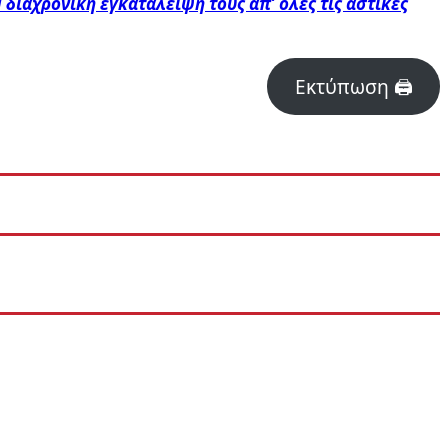
 διαχρονική εγκατάλειψή τους απ’ όλες τις αστικές
Εκτύπωση 🖨