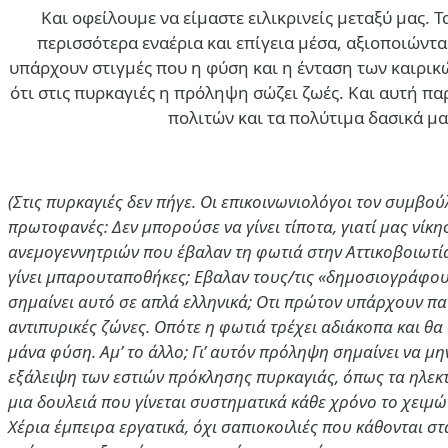
Και οφείλουμε να είμαστε ειλικρινείς μεταξύ μας. 
περισσότερα εναέρια και επίγεια μέσα, αξιοποιών
υπάρχουν στιγμές που η φύση και η ένταση των καιρικ
ότι στις πυρκαγιές η πρόληψη σώζει ζωές. Και αυτή π
πολιτών και τα πολύτιμα δασικά μα
(Στις πυρκαγιές δεν πήγε. Οι επικοινωνιολόγοι τον συμβο
πρωτοφανές: Δεν μπορούσε να γίνει τίποτα, γιατί μας νίκησ
ανεμογεννητριών που έβαλαν τη φωτιά στην Αττικοβοιωτία
γίνει μπαρουταποθήκες; Εβαλαν τους/τις «δημοσιογράφους
σημαίνει αυτό σε απλά ελληνικά; Οτι πρώτον υπάρχουν πα
αντιπυρικές ζώνες. Οπότε η φωτιά τρέχει αδιάκοπα και θα 
μάνα φύση. Αμ’ το άλλο; Γι’ αυτόν πρόληψη σημαίνει να 
εξάλειψη των εστιών πρόκλησης πυρκαγιάς, όπως τα ηλεκ
μια δουλειά που γίνεται συστηματικά κάθε χρόνο το χειμώ
Χέρια έμπειρα εργατικά, όχι σαπιοκοιλιές που κάθονται σ