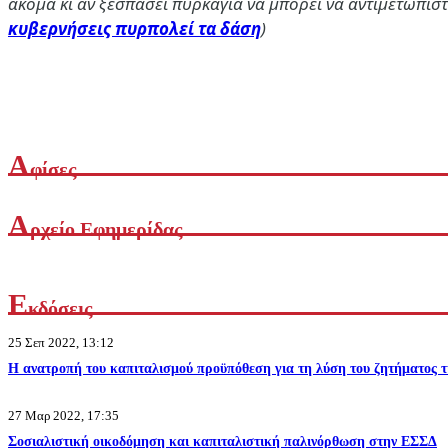
ακόμα κι αν ξεσπάσει πυρκαγιά να μπορεί να αντιμετωπιστ
κυβερνήσεις πυρπολεί τα δάση
)
Α
φίσες
Α
ρχείο Εφημερίδας
Ε
κδόσεις
25 Σεπ 2022, 13:12
Η ανατροπή του καπιταλισμού προϋπόθεση για τη λύση του ζητήματος τ
27 Μαρ 2022, 17:35
Σοσιαλιστική οικοδόμηση και καπιταλιστική παλινόρθωση στην ΕΣΣΔ