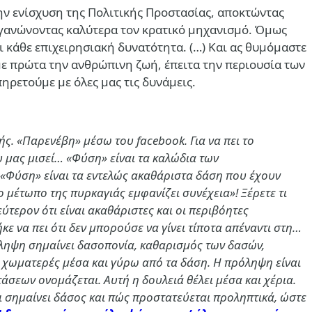
στην ενίσχυση της Πολιτικής Προστασίας, αποκτώντας
ργανώνοντας καλύτερα τον κρατικό μηχανισμό. Όμως
 κάθε επιχειρησιακή δυνατότητα. (…)
Και ας θυμόμαστε
με πρώτα την ανθρώπινη ζωή, έπειτα την περιουσία των
ηρετούμε με όλες μας τις δυνάμεις.
ς. «Παρενέβη» μέσω του facebook. Για να πει το
ου μας μισεί… «Φύση» είναι τα καλώδια των
; «Φύση» είναι τα εντελώς ακαθάριστα δάση που έχουν
μέτωπο της πυρκαγιάς εμφανίζει συνέχεια»! Ξέρετε τι
τερον ότι είναι ακαθάριστες και οι περιβόητες
κε να πει ότι δεν μπορούσε να γίνει τίποτα απέναντι στη…
ρόληψη σημαίνει δασοπονία, καθαρισμός των δασών,
 χωματερές μέσα και γύρω από τα δάση. Η πρόληψη είναι
άσεων ονομάζεται. Αυτή η δουλειά θέλει μέσα και χέρια.
τι σημαίνει δάσος και πώς προστατεύεται προληπτικά, ώστε