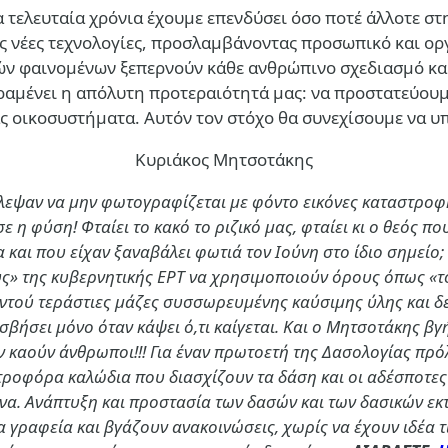
Τα τελευταία χρόνια έχουμε επενδύσει όσο ποτέ άλλοτε 
τας νέες τεχνολογίες, προσλαμβάνοντας προσωπικό και ο
ών φαινομένων ξεπερνούν κάθε ανθρώπινο σχεδιασμό και
αραμένει η απόλυτη προτεραιότητά μας: να προστατεύου
ς οικοσυστήματα. Αυτόν τον στόχο θα συνεχίσουμε να υπ
Κυριάκος Μητσοτάκης
ύλεψαν να μην φωτογραφίζεται με φόντο εικόνες καταστροφή
ε η φύση! Φταίει το κακό το ριζικό μας, φταίει κι ο θεός π
 και που είχαν ξαναβάλει φωτιά τον Ιούνη στο ίδιο σημείο
» της κυβερνητικής ΕΡΤ να χρησιμοποιούν όρους όπως «το 
ντού τεράστιες μάζες συσσωρευμένης καύσιμης ύλης και δεύ
σβήσει μόνο όταν κάψει ό,τι καίγεται. Και ο Μητσοτάκης βγή
μην καούν άνθρωποι!!! Για έναν πρωτοετή της Δασολογίας π
τροφόρα καλώδια που διασχίζουν τα δάση και οι αδέσποτες
να. Ανάπτυξη και προστασία των δασών και των δασικών εκτ
τα γραφεία και βγάζουν ανακοινώσεις, χωρίς να έχουν ιδέα 