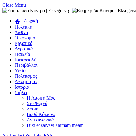
Close Menu
Αρχική
Πολιτική
Διεθνή
Οικονομία
Εργατικά
Αγροτικά
Παιδεία
Καταστολή
Περιβάλλον
Υγεία
Πολιτισμός
Αθλητισμός
Ιστορία
Στήλες
Η Αποψή Μας
Στο Ψαχνό
Zoom
Βαθύ Κόκκινο
Αντικυνωνικά
Dixi et salvavi animam meam
X (Twitter)
YouTube
RSS