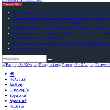
Τελευταία Νέα :
Οχτώ υπουργοί Εξωτερικών αραβικών και ισλαμικών χωρών κατά τη
Γερμανικό δικαστήριο έκρινε ότι η σύγκριση του Ισραήλ με το ναζι
προστατεύεται από την ελευθερία στην έκφραση
Zajdi Ζajidi: Γιατί ένα ωραίο μελαγχολικό τραγούδι ενόχλησε τα φα
Βάρβαρα βασανιστήρια: Ο Δρ. Χουσάμ Αμπού Σαφίγια υπέστη κατ
βρίσκεται υπό ισραηλινή κράτηση
Θέουτα: όταν η αποικιοκρατία βαφτίζεται «προστασία των συνόρω
Σαν σήμερα 7 Αυγούστου
Πολιτική
Διεθνή
Οικονομία
Εργατικά
Αγροτικά
Παιδεία