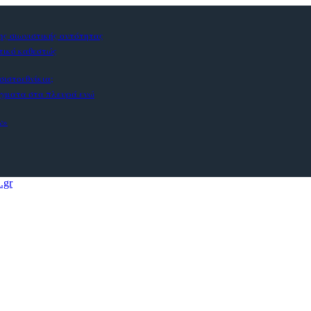
ς σιωνιστικής οντότητας
στικό καθεστώς
σιστοεθνίκια;
άγματα στα πλευρά ενώ
ν»