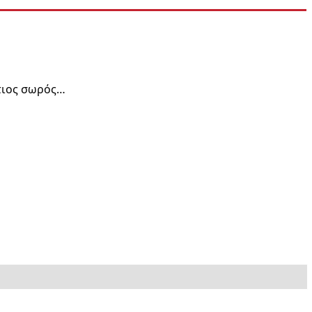
τιος σωρός…