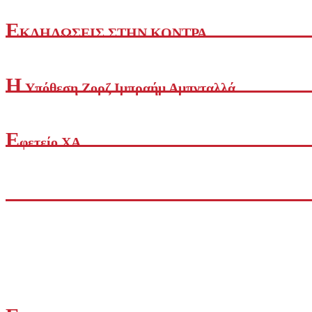
Ε
ΚΔΗΛΩΣΕΙΣ ΣΤΗΝ ΚΟΝΤΡΑ
Η
Yπόθεση Ζορζ Ιμπραήμ Αμπνταλλά
Ε
φετείο ΧΑ