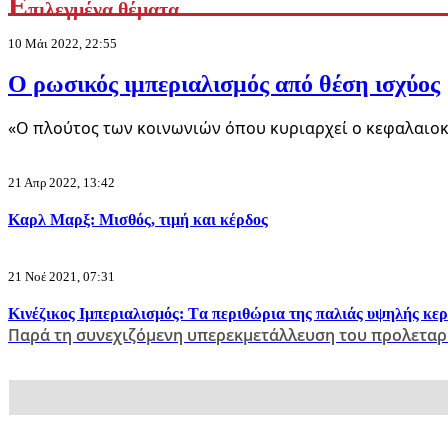
Ε
πιλεγμένα θέματα
10 Μάι 2022, 22:55
Ο ρωσικός ιμπεριαλισμός από θέση ισχύος
«Ο πλούτος των κοινωνιών όπου κυριαρχεί ο κεφαλαιοκ
21 Απρ 2022, 13:42
Καρλ Μαρξ: Μισθός, τιμή και κέρδος
21 Νοέ 2021, 07:31
Κινέζικος Ιμπεριαλισμός: Tα περιθώρια της παλιάς υψηλής κε
Παρά τη συνεχιζόμενη υπερεκμετάλλευση του προλεταρ