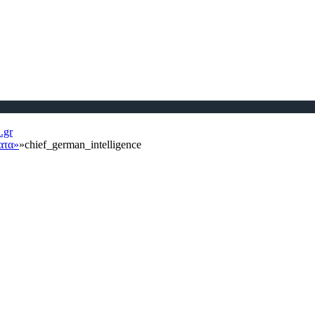
ατα»
»
chief_german_intelligence