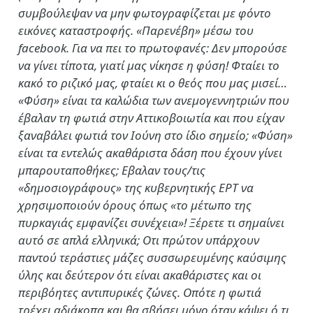
συμβούλεψαν να μην φωτογραφίζεται με φόντο
εικόνες καταστροφής. «Παρενέβη» μέσω του
facebook. Για να πει το πρωτοφανές: Δεν μπορούσε
να γίνει τίποτα, γιατί μας νίκησε η φύση! Φταίει το
κακό το ριζικό μας, φταίει κι ο θεός που μας μισεί…
«Φύση» είναι τα καλώδια των ανεμογεννητριών που
έβαλαν τη φωτιά στην Αττικοβοιωτία και που είχαν
ξαναβάλει φωτιά τον Ιούνη στο ίδιο σημείο; «Φύση»
είναι τα εντελώς ακαθάριστα δάση που έχουν γίνει
μπαρουταποθήκες; Εβαλαν τους/τις
«δημοσιογράφους» της κυβερνητικής ΕΡΤ να
χρησιμοποιούν όρους όπως «το μέτωπο της
πυρκαγιάς εμφανίζει συνέχεια»! Ξέρετε τι σημαίνει
αυτό σε απλά ελληνικά; Οτι πρώτον υπάρχουν
παντού τεράστιες μάζες συσσωρευμένης καύσιμης
ύλης και δεύτερον ότι είναι ακαθάριστες και οι
περιβόητες αντιπυρικές ζώνες. Οπότε η φωτιά
τρέχει αδιάκοπα και θα σβήσει μόνο όταν κάψει ό,τι