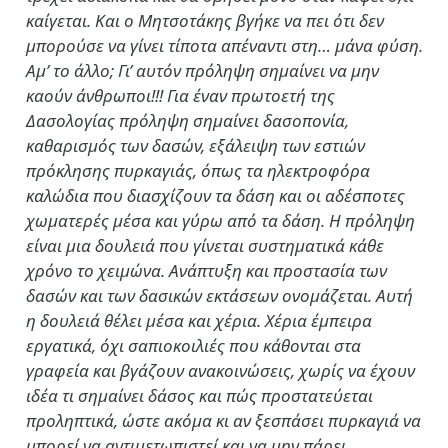
καίγεται. Και ο Μητσοτάκης βγήκε να πει ότι δεν
μπορούσε να γίνει τίποτα απέναντι στη… μάνα φύση.
Αμ’ το άλλο; Γι’ αυτόν πρόληψη σημαίνει να μην
καούν άνθρωποι!!! Για έναν πρωτοετή της
Δασολογίας πρόληψη σημαίνει δασοπονία,
καθαρισμός των δασών, εξάλειψη των εστιών
πρόκλησης πυρκαγιάς, όπως τα ηλεκτροφόρα
καλώδια που διασχίζουν τα δάση και οι αδέσποτες
χωματερές μέσα και γύρω από τα δάση. Η πρόληψη
είναι μια δουλειά που γίνεται συστηματικά κάθε
χρόνο το χειμώνα. Ανάπτυξη και προστασία των
δασών και των δασικών εκτάσεων ονομάζεται. Αυτή
η δουλειά θέλει μέσα και χέρια. Χέρια έμπειρα
εργατικά, όχι σαπιοκοιλιές που κάθονται στα
γραφεία και βγάζουν ανακοινώσεις, χωρίς να έχουν
ιδέα τι σημαίνει δάσος και πώς προστατεύεται
προληπτικά, ώστε ακόμα κι αν ξεσπάσει πυρκαγιά να
μπορεί να αντιμετωπιστεί και να μην πάρει