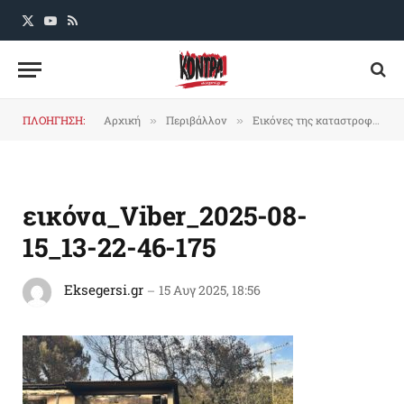
X
YouTube
RSS
(Twitter)
ΠΛΟΗΓΗΣΗ:
Αρχική
Περιβάλλον
Εικόνες της καταστροφής από την πυρκαγιά στα χωριά γύρω από τη Φιλιππιάδα
»
»
εικόνα_Viber_2025-08-
15_13-22-46-175
Eksegersi.gr
15 Αυγ 2025, 18:56