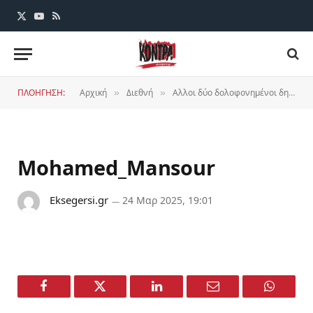
X
YouTube
RSS
(Twitter)
ΠΛΟΗΓΗΣΗ:
Αρχική
Διεθνή
Αλλοι δύο δολοφονημένοι δημοσιογράφοι στη Γάζα
»
»
Mohamed_Mansour
Eksegersi.gr
24 Μαρ 2025, 19:01
Facebook
Twitter
LinkedIn
Email
WhatsA