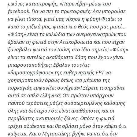
εικόνες καταστροφής. «Παρενέβη» μέσω του
facebook. Για να πει το πρωτοφανές: Δεν μπορούσε
να γίνει τίποτα, γιατί μας νίκησε η φύση! Φταίει το
κακό το ριζικό μας, φταίει κι ο θεός που μας μισεί…
«Φύση» είναι τα καλώδια των ανεμογεννητριών που
έβαλαν τη φωτιά στην Αττικοβοιωτία και που είχαν
ξαναβάλει φωτιά τον Ιούνη στο ίδιο σημείο; «Φύση»
είναι τα εντελώς ακαθάριστα δάση που έχουν γίνει
μπαρουταποθήκες; Εβαλαν τους/τις
«δημοσιογράφους» της κυβερνητικής ΕΡΤ να
χρησιμοποιούν όρους όπως «το μέτωπο της
πυρκαγιάς εμφανίζει συνέχεια»! Ξέρετε τι σημαίνει
αυτό σε απλά ελληνικά; Οτι πρώτον υπάρχουν
παντού τεράστιες μάζες συσσωρευμένης καύσιμης
ύλης και δεύτερον ότι είναι ακαθάριστες και οι
περιβόητες αντιπυρικές ζώνες. Οπότε η φωτιά
τρέχει αδιάκοπα και θα σβήσει μόνο όταν κάψει ό,τι
καίγεται. Και ο Μητσοτάκης βγήκε να πει ότι δεν