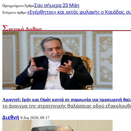
Σαν σήμερα 23 Μάη
Προηγούμενο Άρθρο
«Εγέρθητος» και εκτός φυλακής ο Καιάδας, σ
Επόμενο άρθρο
Σ
χετικά Αρθρα
Αραγτσί: Ιράν και Ομάν κοντά σε συμφωνία για προσωρινή θαλ
το άνοιγμα της στρατηγικής θαλάσσιας οδού εξακολουθε
Διεθνή
9 Αυγ 2026, 09:17