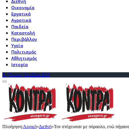
Διεθνή
Οικονομία
Εργατικά
Αγροτικά
Παιδεία
Καταστολή
Περιβάλλον
Υγεία
Πολιτισμός
Αθλητισμός
Ιστορία
X (Twitter)
YouTube
RSS
Πλοήγηση:
Αρχική
»
Διεθνή
»
Τον στόχευσαν με πύραυλο, ενώ πήγαινε