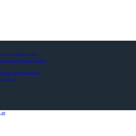
τη χώρα ο Μητσοτάκης
α διαδρομή στο Στενό του
ρμούζ δεν θα ανοίξει»
των όπλων