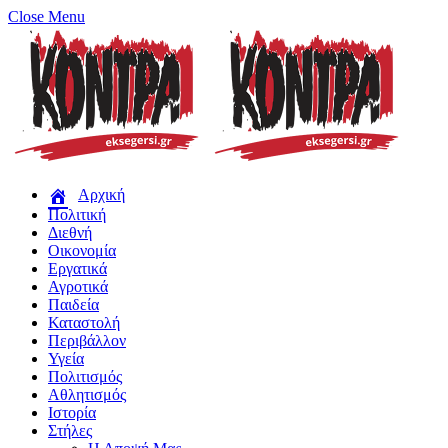
Close Menu
Αρχική
Πολιτική
Διεθνή
Οικονομία
Εργατικά
Αγροτικά
Παιδεία
Καταστολή
Περιβάλλον
Υγεία
Πολιτισμός
Αθλητισμός
Ιστορία
Στήλες