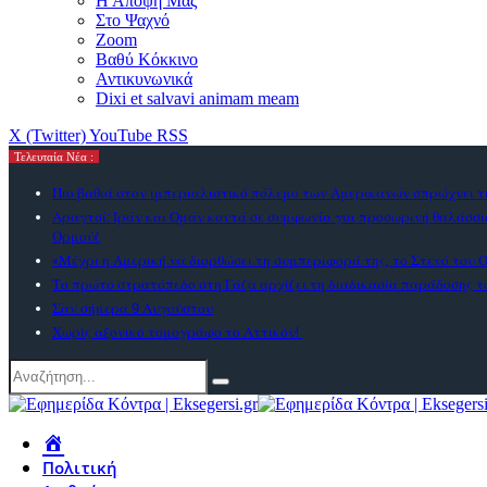
Η Αποψή Μας
Στο Ψαχνό
Zoom
Βαθύ Κόκκινο
Αντικυνωνικά
Dixi et salvavi animam meam
X (Twitter)
YouTube
RSS
Τελευταία Νέα :
Πιο βαθιά στον ιμπεριαλιστικό πόλεμο των Αμερικανών σπρώχνει 
Αραγτσί: Ιράν και Ομάν κοντά σε συμφωνία για προσωρινή θαλάσσι
Ορμούζ
«Μέχρι η Αμερική να διορθώσει τη συμπεριφορά της, το Στενό του Ο
Το πρώτο στρατόπεδο στη Γάζα αρχίζει τη διαδικασία παράδοσης 
Σαν σήμερα 9 Αυγούστου
Χωρίς αξονικό τομογράφο το Αττικόν!
Πολιτική