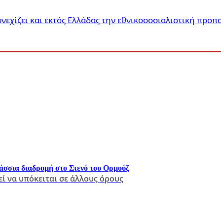
υνεχίζει και εκτός Ελλάδας την εθνικοσοσιαλιστική προ
άσσια διαδρομή στο Στενό του Ορμούζ
ί να υπόκειται σε άλλους όρους