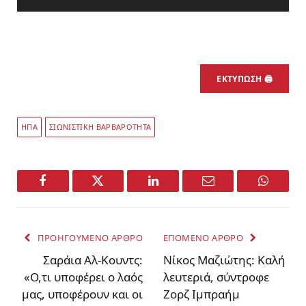
ΕΚΤΥΠΩΣΗ 🖨
ΗΠΑ
ΣΙΩΝΙΣΤΙΚΗ ΒΑΡΒΑΡΟΤΗΤΑ
Facebook
Twitter
LinkedIn
Email
WhatsA
ΠΡΟΗΓΟΥΜΕΝΟ ΑΡΘΡΟ
ΕΠΟΜΕΝΟ ΑΡΘΡΟ
Σαράια Αλ-Κουντς:
Νίκος Μαζιώτης: Καλή
«Ο,τι υποφέρει ο λαός
λευτεριά, σύντροφε
μας, υποφέρουν και οι
Ζορζ Ιμπραήμ