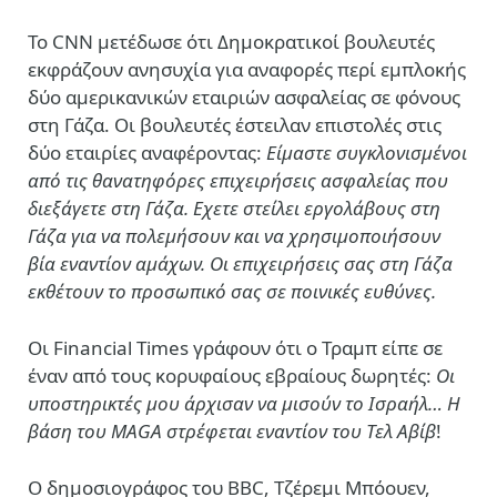
Το CNN μετέδωσε ότι Δημοκρατικοί βουλευτές
εκφράζουν ανησυχία για αναφορές περί εμπλοκής
δύο αμερικανικών εταιριών ασφαλείας σε φόνους
στη Γάζα. Οι βουλευτές έστειλαν επιστολές στις
δύο εταιρίες αναφέροντας:
Είμαστε συγκλονισμένοι
από τις θανατηφόρες επιχειρήσεις ασφαλείας που
διεξάγετε στη Γάζα. Εχετε στείλει εργολάβους στη
Γάζα για να πολεμήσουν και να χρησιμοποιήσουν
βία εναντίον αμάχων. Οι επιχειρήσεις σας στη Γάζα
εκθέτουν το προσωπικό σας σε ποινικές ευθύνες.
Οι Financial Times γράφουν ότι ο Τραμπ είπε σε
έναν από τους κορυφαίους εβραίους δωρητές:
Οι
υποστηρικτές μου άρχισαν να μισούν το Ισραήλ… Η
βάση του MAGA στρέφεται εναντίον του Τελ Αβίβ
!
Ο δημοσιογράφος του BBC, Τζέρεμι Μπόουεν,