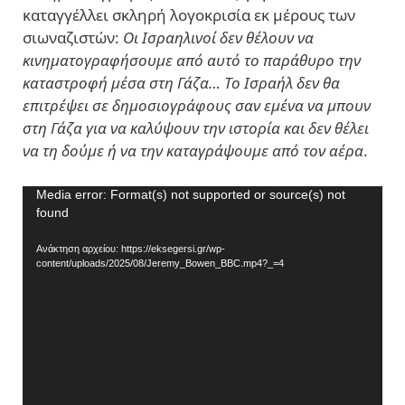
καταγγέλλει σκληρή λογοκρισία εκ μέρους των
σιωναζιστών:
Οι Ισραηλινοί δεν θέλουν να
κινηματογραφήσουμε από αυτό το παράθυρο την
καταστροφή μέσα στη Γάζα… Το Ισραήλ δεν θα
επιτρέψει σε δημοσιογράφους σαν εμένα να μπουν
στη Γάζα για να καλύψουν την ιστορία και δεν θέλει
να τη δούμε ή να την καταγράψουμε από τον αέρα
.
Πρόγραμμα
Media error: Format(s) not supported or source(s) not
found
Αναπαραγωγής
Βίντεο
Ανάκτηση αρχείου: https://eksegersi.gr/wp-
content/uploads/2025/08/Jeremy_Bowen_BBC.mp4?_=4