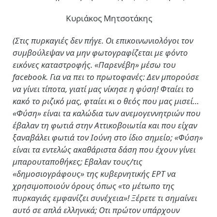
Κυριάκος Μητσοτάκης
(Στις πυρκαγιές δεν πήγε. Οι επικοινωνιολόγοι τον
συμβούλεψαν να μην φωτογραφίζεται με φόντο
εικόνες καταστροφής. «Παρενέβη» μέσω του
facebook. Για να πει το πρωτοφανές: Δεν μπορούσε
να γίνει τίποτα, γιατί μας νίκησε η φύση! Φταίει το
κακό το ριζικό μας, φταίει κι ο θεός που μας μισεί…
«Φύση» είναι τα καλώδια των ανεμογεννητριών που
έβαλαν τη φωτιά στην Αττικοβοιωτία και που είχαν
ξαναβάλει φωτιά τον Ιούνη στο ίδιο σημείο; «Φύση»
είναι τα εντελώς ακαθάριστα δάση που έχουν γίνει
μπαρουταποθήκες; Εβαλαν τους/τις
«δημοσιογράφους» της κυβερνητικής ΕΡΤ να
χρησιμοποιούν όρους όπως «το μέτωπο της
πυρκαγιάς εμφανίζει συνέχεια»! Ξέρετε τι σημαίνει
αυτό σε απλά ελληνικά; Οτι πρώτον υπάρχουν