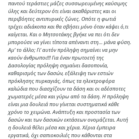
παντού τεράστιες μάζες συσσωρευμένης καύσιμης
ύλης και δεύτερον ότι είναι ακαθάριστες και οι
περιβόητες αντιπυρικές ζώνες. Οπότε η φωτιά
τρέχει αδιάκοπα και θα σβήσει μόνο όταν κάψει ό,τι
καίγεται. Και ο Μητσοτάκης βγήκε να πει ότι δεν
μπορούσε να γίνει τίποτα απέναντι στη… μάνα φύση.
Αμ’ το άλλο; Γι’ αυτόν πρόληψη σημαίνει να μην
καούν άνθρωποι!!! Για έναν πρωτοετή της
Δασολογίας πρόληψη σημαίνει δασοπονία,
καθαρισμός των δασών, εξάλειψη των εστιών
πρόκλησης πυρκαγιάς, όπως τα ηλεκτροφόρα
καλώδια που διασχίζουν τα δάση και οι αδέσποτες
χωματερές μέσα και γύρω από τα δάση. Η πρόληψη
είναι μια δουλειά που γίνεται συστηματικά κάθε
χρόνο το χειμώνα. Ανάπτυξη και προστασία των
δασών και των δασικών εκτάσεων ονομάζεται. Αυτή
η δουλειά θέλει μέσα και χέρια. Χέρια έμπειρα
εργατικά, όχι σαπιοκοιλιές που κάθονται στα