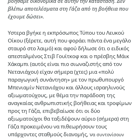
βοηθάμε οικονομικά σε αυτήν την κατάσταση. Δεν
βλέπω αποτελέσματα στη Γάζα από τη βοήθεια που
έχουμε δώσει».
Υστερα βγήκε η εκπρόσωπος Τύπου του Λευκού
Οίκου (ξέρετε, αυτή που φοράει πάντα ένα μεγάλο
σταυρό στο λαιμό) και αφού δήλωσε ότι ο ειδικός
απεσταλμένος Στιβ Γουίτκοφ και ο πρέσβης Μάικ
Χάκαμπι (αυτός είναι πιο σιωναζιστής από τον
Νετανιάχου) είχαν σήμερα (χτες) μια «πολύ
παραγωγική συνάντηση» με τον πρωθυπουργό
Μπενιαμίν Νετανιάχου και άλλους ισραηλινούς
αξιωματούχους, με θέμα την παράδοση της
αναγκαίας ανθρωπιστικής βοήθειας και τροφίμων
προς τη Γάζα, επιβεβαίωσε ότι οι δύο
αξιωματούχοι θα ταξιδέψουν αύριο (σήμερα) στη
Γάζα προκειμένου να πιθεωρήσουν τους
υπάρχοντες σταθμούς διανομής, ν
α
συντονίσουν