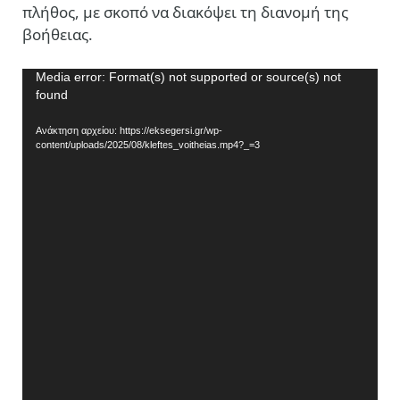
πλήθος, με σκοπό να διακόψει τη διανομή της
βοήθειας.
Πρόγραμμα
Media error: Format(s) not supported or source(s) not
found
Αναπαραγωγής
Βίντεο
Ανάκτηση αρχείου: https://eksegersi.gr/wp-
content/uploads/2025/08/kleftes_voitheias.mp4?_=3