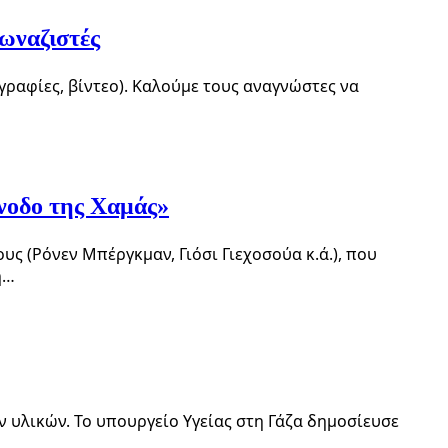
ωναζιστές
γραφίες, βίντεο). Καλούμε τους αναγνώστες να
άνοδο της Χαμάς»
 (Ρόνεν Μπέργκμαν, Γιόσι Γιεχοσούα κ.ά.), που
η…
ν υλικών. Το υπουργείο Υγείας στη Γάζα δημοσίευσε