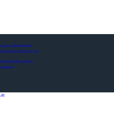
τη χώρα ο Μητσοτάκης
α διαδρομή στο Στενό του
ρμούζ δεν θα ανοίξει»
των όπλων