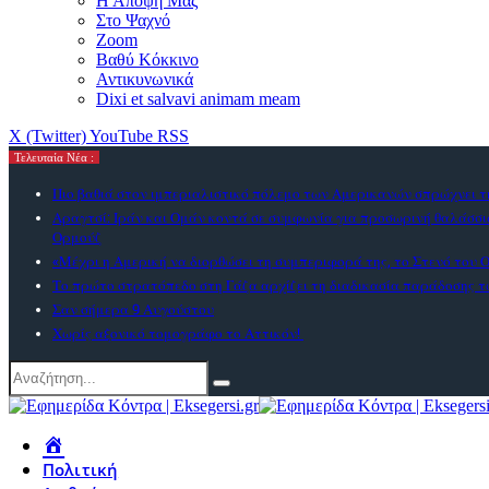
Η Αποψή Μας
Στο Ψαχνό
Zoom
Βαθύ Κόκκινο
Αντικυνωνικά
Dixi et salvavi animam meam
X (Twitter)
YouTube
RSS
Τελευταία Νέα :
Πιο βαθιά στον ιμπεριαλιστικό πόλεμο των Αμερικανών σπρώχνει 
Αραγτσί: Ιράν και Ομάν κοντά σε συμφωνία για προσωρινή θαλάσσι
Ορμούζ
«Μέχρι η Αμερική να διορθώσει τη συμπεριφορά της, το Στενό του Ο
Το πρώτο στρατόπεδο στη Γάζα αρχίζει τη διαδικασία παράδοσης 
Σαν σήμερα 9 Αυγούστου
Χωρίς αξονικό τομογράφο το Αττικόν!
Πολιτική