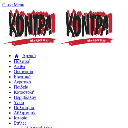
Close Menu
Αρχική
Πολιτική
Διεθνή
Οικονομία
Εργατικά
Αγροτικά
Παιδεία
Καταστολή
Περιβάλλον
Υγεία
Πολιτισμός
Αθλητισμός
Ιστορία
Στήλες