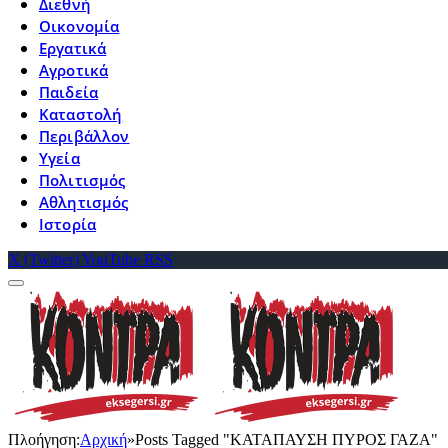
Διεθνή
Οικονομία
Εργατικά
Αγροτικά
Παιδεία
Καταστολή
Περιβάλλον
Υγεία
Πολιτισμός
Αθλητισμός
Ιστορία
X (Twitter)
YouTube
RSS
Πλοήγηση:
Αρχική
»
Posts Tagged "ΚΑΤΑΠΑΥΣΗ ΠΥΡΟΣ ΓΑΖΑ"