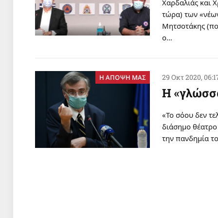
Χαρδαλιάς και 
τώρα) των «νέων
Μητσοτάκης (που
ο…
29 Οκτ 2020, 06:1
Η ΑΠΟΨΗ ΜΑΣ
Η «γλώσσα
«Το σόου δεν τε
διάσημο θέατρο 
την πανδημία το