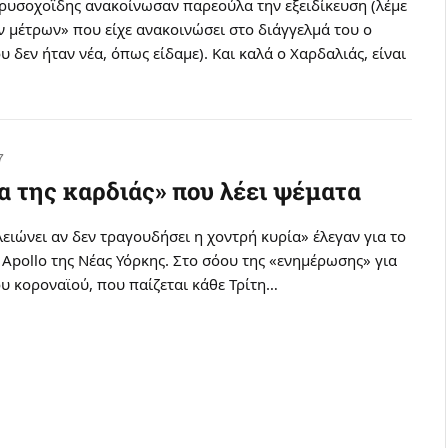
Χρυσοχοΐδης ανακοίνωσαν παρεούλα την εξειδίκευση (λέμε
 μέτρων» που είχε ανακοινώσει στο διάγγελμά του ο
 δεν ήταν νέα, όπως είδαμε). Και καλά ο Χαρδαλιάς, είναι
7
 της καρδιάς» που λέει ψέματα
λειώνει αν δεν τραγουδήσει η χοντρή κυρία» έλεγαν για το
Apollo της Νέας Υόρκης. Στο σόου της «ενημέρωσης» για
υ κοροναϊού, που παίζεται κάθε Τρίτη…