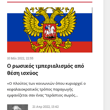
ΣΑΝ ΣΗΜΕΡΑ
Σαν σήμερα 6 Αυγούστου
6 Αυγ 2026, 00:01
ΔΙΕΘΝΗ
Οι δυνάμεις της Υεμένης
έπληξαν το αεροδρόμιο της
Ναζράν στη Σαουδική Αραβία και
ένα τάνκερ
5 Αυγ 2026, 20:22
10 Μάι 2022, 22:55
Ο ρωσικός ιμπεριαλισμός από
θέση ισχύος
«Ο πλούτος των κοινωνιών όπου κυριαρχεί ο
κεφαλαιοκρατικός τρόπος παραγωγής
εμφανίζεται σαν ένας “τεράστιος σωρός…
21 Απρ 2022, 13:42