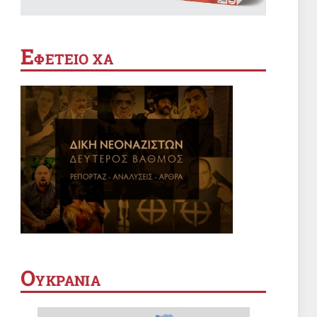
ΚΑΤΑΣΤΟΛΗ
Θέουτα: όταν η αποικιοκρατία
βαφτίζεται «προστασία των
Ε
συνόρων»
ΦΕΤΕΙΟ ΧΑ
7 Αυγ 2026, 05:16
ΣΑΝ ΣΗΜΕΡΑ
Σαν σήμερα 7 Αυγούστου
7 Αυγ 2026, 00:01
ΚΟΝΤΡΕΣ
Εσύ σε τι είδος οικογένειας
ανήκεις;
6 Αυγ 2026, 19:11
ΠΑΙΔΕΙΑ
Ο
ΥΚΡΑΝΙΑ
Οικότροφοι Φοιτητικής Εστίας
Αθηνών: Κυβέρνηση και
ΙΝΕΔΙΒΙΜ δεν έχουν κανένα