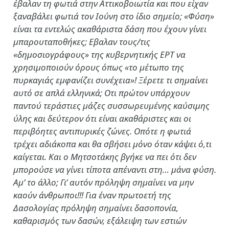
έβαλαν τη φωτιά στην Αττικοβοιωτία και που είχαν
ξαναβάλει φωτιά τον Ιούνη στο ίδιο σημείο; «Φύση»
είναι τα εντελώς ακαθάριστα δάση που έχουν γίνει
μπαρουταποθήκες; Εβαλαν τους/τις
«δημοσιογράφους» της κυβερνητικής ΕΡΤ να
χρησιμοποιούν όρους όπως «το μέτωπο της
πυρκαγιάς εμφανίζει συνέχεια»! Ξέρετε τι σημαίνει
αυτό σε απλά ελληνικά; Οτι πρώτον υπάρχουν
παντού τεράστιες μάζες συσσωρευμένης καύσιμης
ύλης και δεύτερον ότι είναι ακαθάριστες και οι
περιβόητες αντιπυρικές ζώνες. Οπότε η φωτιά
τρέχει αδιάκοπα και θα σβήσει μόνο όταν κάψει ό,τι
καίγεται. Και ο Μητσοτάκης βγήκε να πει ότι δεν
μπορούσε να γίνει τίποτα απέναντι στη… μάνα φύση.
Αμ’ το άλλο; Γι’ αυτόν πρόληψη σημαίνει να μην
καούν άνθρωποι!!! Για έναν πρωτοετή της
Δασολογίας πρόληψη σημαίνει δασοπονία,
καθαρισμός των δασών, εξάλειψη των εστιών