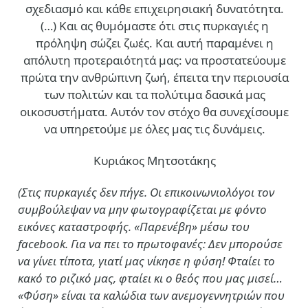
σχεδιασμό και κάθε επιχειρησιακή δυνατότητα.
(…)
Και ας θυμόμαστε ότι στις πυρκαγιές η
πρόληψη σώζει ζωές. Και αυτή παραμένει η
απόλυτη προτεραιότητά μας: να προστατεύουμε
πρώτα την ανθρώπινη ζωή, έπειτα την περιουσία
των πολιτών και τα πολύτιμα δασικά μας
οικοσυστήματα. Αυτόν τον στόχο θα συνεχίσουμε
να υπηρετούμε με όλες μας τις δυνάμεις.
Κυριάκος Μητσοτάκης
(Στις πυρκαγιές δεν πήγε. Οι επικοινωνιολόγοι τον
συμβούλεψαν να μην φωτογραφίζεται με φόντο
εικόνες καταστροφής. «Παρενέβη» μέσω του
facebook. Για να πει το πρωτοφανές: Δεν μπορούσε
να γίνει τίποτα, γιατί μας νίκησε η φύση! Φταίει το
κακό το ριζικό μας, φταίει κι ο θεός που μας μισεί…
«Φύση» είναι τα καλώδια των ανεμογεννητριών που