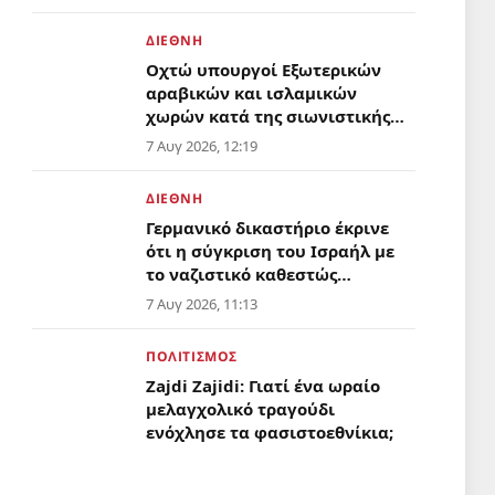
ΔΙΕΘΝΗ
Οχτώ υπουργοί Εξωτερικών
αραβικών και ισλαμικών
χωρών κατά της σιωνιστικής
οντότητας
7 Αυγ 2026, 12:19
ΔΙΕΘΝΗ
Γερμανικό δικαστήριο έκρινε
ότι η σύγκριση του Ισραήλ με
το ναζιστικό καθεστώς
προστατεύεται από την
7 Αυγ 2026, 11:13
ελευθερία στην έκφραση
ΠΟΛΙΤΙΣΜΟΣ
Zajdi Ζajidi: Γιατί ένα ωραίο
μελαγχολικό τραγούδι
ενόχλησε τα φασιστοεθνίκια;
7 Αυγ 2026, 10:20