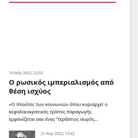
ΔΙΕΘΝΗ
Εχει καταρρεύσει το όραμα του
Νετανιάχου για την
αναδιαμόρφωση της Μέσης
Ανατολής;
6 Αυγ 2026, 08:50
ΣΑΝ ΣΗΜΕΡΑ
Σαν σήμερα 6 Αυγούστου
6 Αυγ 2026, 00:01
10 Μάι 2022, 22:55
Ο ρωσικός ιμπεριαλισμός από
ΔΙΕΘΝΗ
θέση ισχύος
Οι δυνάμεις της Υεμένης
έπληξαν το αεροδρόμιο της
«Ο πλούτος των κοινωνιών όπου κυριαρχεί ο
Ναζράν στη Σαουδική Αραβία
κεφαλαιοκρατικός τρόπος παραγωγής
και ένα τάνκερ
5 Αυγ 2026, 20:22
εμφανίζεται σαν ένας “τεράστιος σωρός…
ΔΙΕΘΝΗ
21 Απρ 2022, 13:42