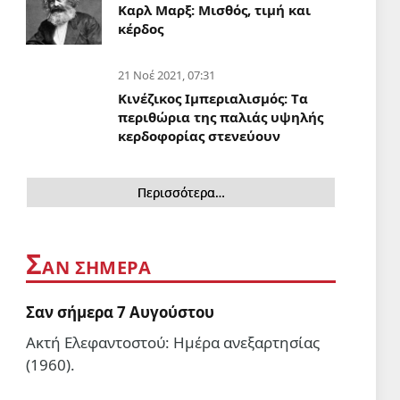
«Δεν ήταν δικό μας σχέδιο»: Ο
Καρλ Μαρξ: Μισθός, τιμή και
Νετανιάχου απορρίπτει την
κέρδος
«ιστορική συμφωνία
αφοπλισμού» της Γάζας που
5 Αυγ 2026, 19:42
21 Νοέ 2021, 07:31
προώθησε ο Τραμπ
Κινέζικος Ιμπεριαλισμός: Tα
ΔΙΕΘΝΗ
περιθώρια της παλιάς υψηλής
Βαριές απώλειες των
κερδοφορίας στενεύουν
σιωναζιστών στον νότιο Λίβανο
5 Αυγ 2026, 18:59
Περισσότερα…
ΠΟΛΙΤΙΣΜΟΣ
Η «σουρεαλιστική εμπειρία»
Σ
των Massive Attack στη
ΑΝ ΣΗΜΕΡΑ
Σιγκαπούρη
5 Αυγ 2026, 10:20
Σαν σήμερα 7 Αυγούστου
Ακτή Ελεφαντοστού: Ημέρα ανεξαρτησίας
ΔΙΕΘΝΗ
(1960).
Το αμερικανoκίνητο
«Συμβούλιο Ειρήνης» αλλάζει