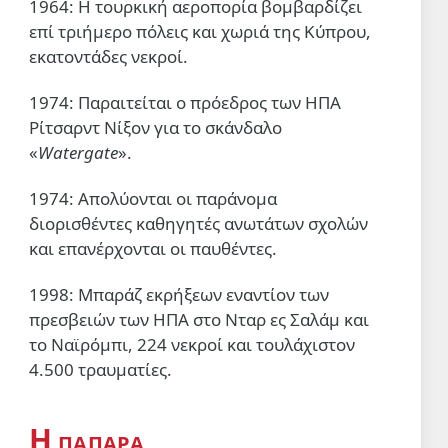
1964: Η τουρκική αεροπορία βομβαρδίζει
τους όρους για την αποχώρηση
των σιωναζιστών από τη Γάζα
επί τριήμερο πόλεις και χωριά της Κύπρου,
5 Αυγ 2026, 08:40
εκατοντάδες νεκροί.
ΥΓΕΙΑ
1974: Παραιτείται ο πρόεδρος των ΗΠΑ
Πρώτα έκοψαν την κορδέλα,
Ρίτσαρντ Νίξον για το σκάνδαλο
μετά έπεσε το ταβάνι!
«
Watergate
».
5 Αυγ 2026, 08:01
1974: Απολύονται οι παράνομα
ΣΑΝ ΣΗΜΕΡΑ
διορισθέντες καθηγητές ανωτάτων σχολών
Σαν σήμερα 5 Αυγούστου
και επανέρχονται οι παυθέντες.
5 Αυγ 2026, 00:01
1998: Μπαράζ εκρήξεων εναντίον των
πρεσβειών των ΗΠΑ στο Νταρ ες Σαλάμ και
το Ναϊρόμπι, 224 νεκροί και τουλάχιστον
4.500 τραυματίες.
Η
ΠΑΠΑΡΑ…