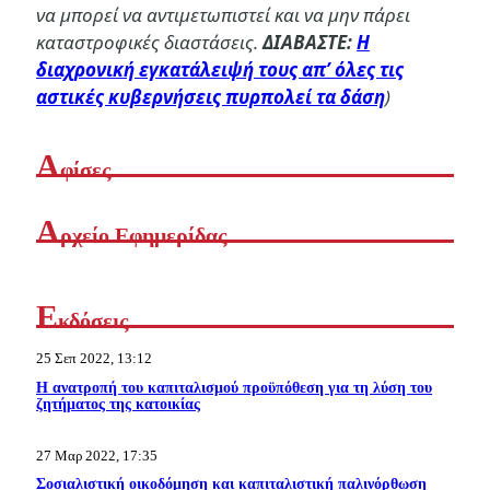
να μπορεί να αντιμετωπιστεί και να μην πάρει
καταστροφικές διαστάσεις.
ΔΙΑΒΑΣΤΕ:
Η
διαχρονική εγκατάλειψή τους απ’ όλες τις
αστικές κυβερνήσεις πυρπολεί τα δάση
)
Α
φίσες
Α
ρχείο Εφημερίδας
Ε
κδόσεις
25 Σεπ 2022, 13:12
Η ανατροπή του καπιταλισμού προϋπόθεση για τη λύση του
ζητήματος της κατοικίας
27 Μαρ 2022, 17:35
Σοσιαλιστική οικοδόμηση και καπιταλιστική παλινόρθωση