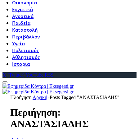
Οικονομία
Εργατικά
Αγροτικά
Παιδεία
Καταστολή
Περιβάλλον
Υγεία
Πολιτισμός
Αθλητισμός
Ιστορία
X (Twitter)
YouTube
RSS
Πλοήγηση:
Αρχική
»
Posts Tagged "ΑΝΑΣΤΑΣΙΑΔΗΣ"
Περιήγηση:
ΑΝΑΣΤΑΣΙΑΔΗΣ