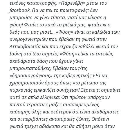
εικόνες καταστροφής. «Παρενέβη» μέσω του
facebook. Για να πει το πρωτοφανές: Δεν
μπορούσε να γίνει τίποτα, γιατί μας νίκησε η
φύση! Φταίει το κακό το ριζικό μας, φταίει κι ο
θεός που μας μισεί… «Φύση» είναι τα καλώδια των
ανεμογεννητριών που έβαλαν τη φωτιά στην
Αττικοβοιωτία και που είχαν ξαναβάλει φωτιά τον
Ιούνη στο ίδιο σημείο; «Φύση» είναι τα εντελώς
ακαθάριστα δάση που έχουν γίνει
μπαρουταποθήκες; Εβαλαν τους/τις
«δημοσιογράφους» της κυβερνητικής ΕΡΤ να
χρησιμοποιούν όρους όπως «το μέτωπο της
πυρκαγιάς εμφανίζει συνέχεια»! Ξέρετε τι σημαίνει
αυτό σε απλά ελληνικά; Οτι πρώτον υπάρχουν
παντού τεράστιες μάζες συσσωρευμένης
καύσιμης ύλης και δεύτερον ότι είναι ακαθάριστες
και οι περιβόητες αντιπυρικές ζώνες. Οπότε η
φωτιά τρέχει αδιάκοπα και θα σβήσει μόνο όταν