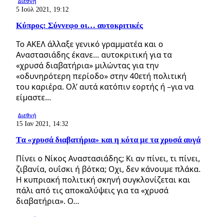
Διεθνή
5 Ιούλ 2021, 19:12
Κύπρος: Σύννεφο οι… αυτοκριτικές
Το ΑΚΕΛ άλλαξε γενικό γραμματέα και ο
Αναστασιάδης έκανε… αυτοκριτική για τα
«χρυσά διαβατήρια» μιλώντας για την
«οδυνηρότερη περίοδο» στην 40ετή πολιτική
του καριέρα. Ολ’ αυτά κατόπιν εορτής ή –για να
είμαστε…
Διεθνή
15 Ιαν 2021, 14:32
Tα «χρυσά διαβατήρια» και η κότα με τα χρυσά αυγά
Πίνει ο Νίκος Αναστασιάδης; Κι αν πίνει, τι πίνει,
ζιβανία, ουΐσκι ή βότκα; Οχι, δεν κάνουμε πλάκα.
Η κυπριακή πολιτική σκηνή συγκλονίζεται και
πάλι από τις αποκαλύψεις για τα «χρυσά
διαβατήρια». Ο…