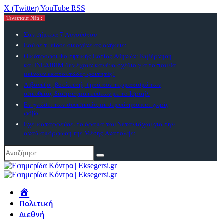
X (Twitter)
YouTube
RSS
Τελευταία Νέα :
Σαν σήμερα 7 Αυγούστου
Εσύ σε τι είδος οικογένειας ανήκεις;
Οικότροφοι Φοιτητικής Εστίας Αθηνών: Κυβέρνηση
και ΙΝΕΔΙΒΙΜ δεν έχουν κανένα σχέδιο για το που θα
μείνουν εκατοντάδες φοιτητές!
Λιβανέζος βουλευτής ζητά τον τερματισμό των
απευθείας διαπραγματεύσεων με το Ισραήλ
Εν γνώσει των συνεπειών, με σεμνότητα και χωρίς
φόβο
Εχει καταρρεύσει το όραμα του Νετανιάχου για την
αναδιαμόρφωση της Μέσης Ανατολής;
Πολιτική
Διεθνή