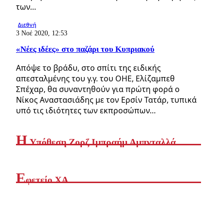
των…
Διεθνή
3 Νοέ 2020, 12:53
«Νέες ιδέες» στο παζάρι του Κυπριακού
Απόψε το βράδυ, στο σπίτι της ειδικής
απεσταλμένης του γ.γ. του ΟΗΕ, Ελίζαμπεθ
Σπέχαρ, θα συναντηθούν για πρώτη φορά ο
Νίκος Αναστασιάδης με τον Ερσίν Τατάρ, τυπικά
υπό τις ιδιότητες των εκπροσώπων…
Η
Yπόθεση Ζορζ Ιμπραήμ Αμπνταλλά
Ε
φετείο ΧΑ