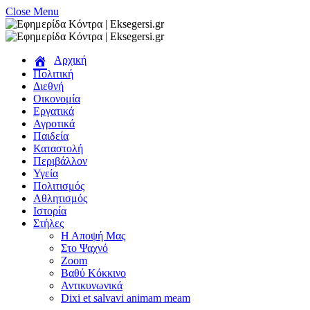
Close Menu
Αρχική
Πολιτική
Διεθνή
Οικονομία
Εργατικά
Αγροτικά
Παιδεία
Καταστολή
Περιβάλλον
Υγεία
Πολιτισμός
Αθλητισμός
Ιστορία
Στήλες
Η Αποψή Μας
Στο Ψαχνό
Zoom
Βαθύ Κόκκινο
Αντικυνωνικά
Dixi et salvavi animam meam