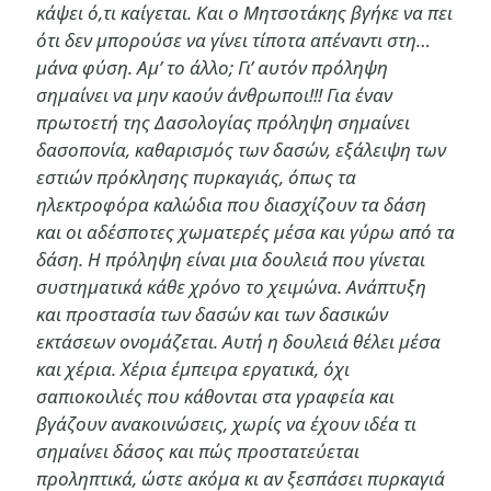
κάψει ό,τι καίγεται. Και ο Μητσοτάκης βγήκε να πει
ότι δεν μπορούσε να γίνει τίποτα απέναντι στη…
μάνα φύση. Αμ’ το άλλο; Γι’ αυτόν πρόληψη
σημαίνει να μην καούν άνθρωποι!!! Για έναν
πρωτοετή της Δασολογίας πρόληψη σημαίνει
δασοπονία, καθαρισμός των δασών, εξάλειψη των
εστιών πρόκλησης πυρκαγιάς, όπως τα
ηλεκτροφόρα καλώδια που διασχίζουν τα δάση
και οι αδέσποτες χωματερές μέσα και γύρω από τα
δάση. Η πρόληψη είναι μια δουλειά που γίνεται
συστηματικά κάθε χρόνο το χειμώνα. Ανάπτυξη
και προστασία των δασών και των δασικών
εκτάσεων ονομάζεται. Αυτή η δουλειά θέλει μέσα
και χέρια. Χέρια έμπειρα εργατικά, όχι
σαπιοκοιλιές που κάθονται στα γραφεία και
βγάζουν ανακοινώσεις, χωρίς να έχουν ιδέα τι
σημαίνει δάσος και πώς προστατεύεται
προληπτικά, ώστε ακόμα κι αν ξεσπάσει πυρκαγιά