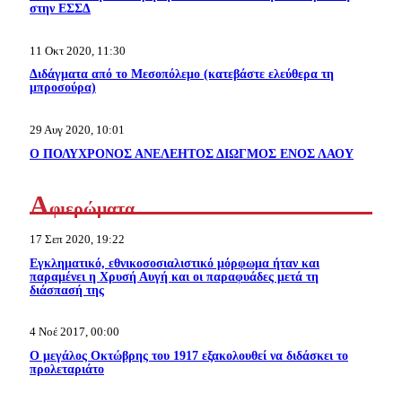
στην ΕΣΣΔ
11 Οκτ 2020, 11:30
Διδάγματα από το Μεσοπόλεμο (κατεβάστε ελεύθερα τη
μπροσούρα)
29 Αυγ 2020, 10:01
Ο ΠΟΛΥΧΡΟΝΟΣ ΑΝΕΛΕΗΤΟΣ ΔΙΩΓΜΟΣ ΕΝΟΣ ΛΑΟΥ
Α
φιερώματα
17 Σεπ 2020, 19:22
Εγκληματικό, εθνικοσοσιαλιστικό μόρφωμα ήταν και
παραμένει η Χρυσή Αυγή και οι παραφυάδες μετά τη
διάσπασή της
4 Νοέ 2017, 00:00
Ο μεγάλος Οκτώβρης του 1917 εξακολουθεί να διδάσκει το
προλεταριάτο