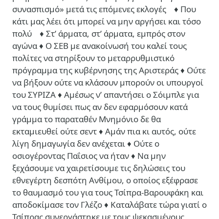
συνασπισμό» μετά τις επόμενες εκλογές ♦ Που
κάτι μας λέει ότι μπορεί να μην αργήσει και τόσο
πολύ ♦ Στ’ άρματα, στ’ άρματα, εμπρός στον
αγώνα ♦ Ο ΣΕΒ με ανακοίνωσή του καλεί τους
πολίτες να στηρίξουν το μεταρρυθμιστικό
πρόγραμμα της κυβέρνησης της Αριστεράς ♦ Ούτε
να βήξουν ούτε να κλάσουν μπορούν οι υπουργοί
του ΣΥΡΙΖΑ ♦ Αμέσως ν’ απαντήσει ο Σόιμπλε για
να τους θυμίσει πως αν δεν εφαρμόσουν κατά
γράμμα το παραταθέν Μνημόνιο δε θα
εκταμιευθεί ούτε σεντ ♦ Αμάν πια κι αυτός, ούτε
λίγη δημαγωγία δεν ανέχεται ♦ Ούτε ο
οσιογέροντας Παΐσιος να ήταν ♦ Να μην
ξεχάσουμε να χαιρετίσουμε τις δηλώσεις του
εθνεγέρτη δεσπότη Ανθίμου, ο οποίος εξέφρασε
το θαυμασμό του για τους Τσίπρα-Βαρουφάκη και
αποδοκίμασε τον Γλέζο ♦ Καταλάβατε τώρα γιατί ο
Τσίπρας συνεργάστηκε με τους ψεκασμένους,