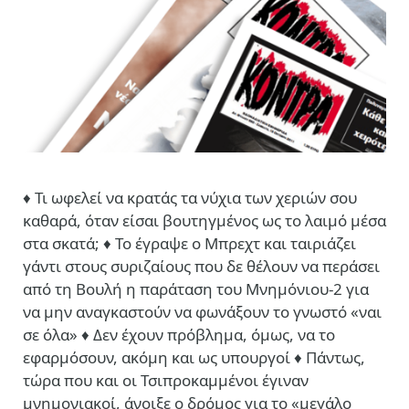
♦ Τι ωφελεί να κρατάς τα νύχια των χεριών σου
καθαρά, όταν είσαι βουτηγμένος ως το λαιμό μέσα
στα σκατά; ♦ Το έγραψε ο Μπρεχτ και ταιριάζει
γάντι στους συριζαίους που δε θέλουν να περάσει
από τη Βουλή η παράταση του Μνημόνιου-2 για
να μην αναγκαστούν να φωνάξουν το γνωστό «ναι
σε όλα» ♦ Δεν έχουν πρόβλημα, όμως, να το
εφαρμόσουν, ακόμη και ως υπουργοί ♦ Πάντως,
τώρα που και οι Τσιπροκαμμένοι έγιναν
μνημονιακοί, άνοιξε ο δρόμος για το «μεγάλο