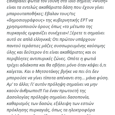
ξαναβάλει φωτιά τον Ιούνη στο ίδιο σημείο; «Φύση»
είναι τα εντελώς ακαθάριστα δάση που έχουν γίνει
μπαρουταποθήκες; Εβαλαν τους/τις
«δημοσιογράφους» της κυβερνητικής ΕΡΤ να
χρησιμοποιούν όρους όπως «το μέτωπο της
πυρκαγιάς εμφανίζει συνέχεια»! Ξέρετε τι σημαίνει
αυτό σε απλά ελληνικά; Οτι πρώτον υπάρχουν
παντού τεράστιες μάζες συσσωρευμένης καύσιμης
ύλης και δεύτερον ότι είναι ακαθάριστες και οι
περιβόητες αντιπυρικές ζώνες. Οπότε η φωτιά
τρέχει αδιάκοπα και θα σβήσει μόνο όταν κάψει ό,τι
καίγεται. Και ο Μητσοτάκης βγήκε να πει ότι δεν
μπορούσε να γίνει τίποτα απέναντι στη… μάνα φύση.
Αμ’ το άλλο; Γι’ αυτόν πρόληψη σημαίνει να μην
καούν άνθρωποι!!! Για έναν πρωτοετή της
Δασολογίας πρόληψη σημαίνει δασοπονία,
καθαρισμός των δασών, εξάλειψη των εστιών
πρόκλησης πυρκαγιάς, όπως τα ηλεκτροφόρα