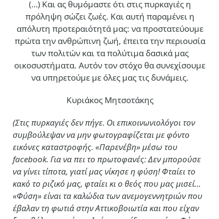
(…)
Και ας θυμόμαστε ότι στις πυρκαγιές η
πρόληψη σώζει ζωές. Και αυτή παραμένει η
απόλυτη προτεραιότητά μας: να προστατεύουμε
πρώτα την ανθρώπινη ζωή, έπειτα την περιουσία
των πολιτών και τα πολύτιμα δασικά μας
οικοσυστήματα. Αυτόν τον στόχο θα συνεχίσουμε
να υπηρετούμε με όλες μας τις δυνάμεις.
Κυριάκος Μητσοτάκης
(Στις πυρκαγιές δεν πήγε. Οι επικοινωνιολόγοι τον
συμβούλεψαν να μην φωτογραφίζεται με φόντο
εικόνες καταστροφής. «Παρενέβη» μέσω του
facebook. Για να πει το πρωτοφανές: Δεν μπορούσε
να γίνει τίποτα, γιατί μας νίκησε η φύση! Φταίει το
κακό το ριζικό μας, φταίει κι ο θεός που μας μισεί…
«Φύση» είναι τα καλώδια των ανεμογεννητριών που
έβαλαν τη φωτιά στην Αττικοβοιωτία και που είχαν