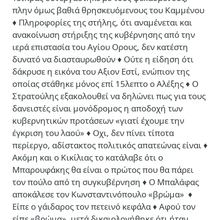
πλην όμως βαθιά θρησκευόμενους του Καμμένου
♦ Πληροφορίες της στήλης, ότι αναμένεται και
ανακοίνωση στήριξης της κυβέρνησης από την
ιερά επιστασία του Αγίου Ορους, δεν κατέστη
δυνατό να διασταυρωθούν ♦ Ούτε η είδηση ότι
δάκρυσε η εικόνα του Αξιον Εστί, ενώπιον της
οποίας στάθηκε μόνος επί 15λεπτο ο Αλέξης ♦ Ο
Στρατούλης εξακολουθεί να δηλώνει πως για τους
δανειστές είναι μονόδρομος η αποδοχή των
κυβερνητικών προτάσεων «γιατί έχουμε την
έγκριση του λαού» ♦ Οχι, δεν πίνει τίποτα
περίεργο, αδίστακτος πολιτικός απατεώνας είναι ♦
Ακόμη και ο Κικίλιας το κατάλαβε ότι ο
Μπαρουφάκης θα είναι ο πρώτος που θα πάρει
τον πούλο από τη συγκυβέρνηση ♦ O Μπαλάφας
αποκάλεσε τον Κωνσταντινόπουλο «βρώμα» ♦
Είπε ο γάιδαρος τον πετεινό κεφάλα ♦ Αφού τον
είπε «βρώμα», μετά δικαιολογήθηκε ότι ήταν