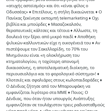
«ατυχής αστεϊσμός» και ότι «είναι φίλος ο
Οδυσσέας» ♦ Επιτέλους, η στήλη δικαιώνεται ♦ Ο
Πανίκας ξεκίνησε εκπομπή telemarketing ♦ Οχι
βιβλία και μπούρδες ♦ Μασαζοκαλσόν,
θεραπευτικές κάλτσες και τέτοια ♦ Αλλωστε, τη
δουλειά την ξέρει από μικρό παιδί ♦ Αποθήκη
ψιλικών-καλλυντικών είχε η οικογένειά του ♦ Aν
πιστέψουμε τον Σακελλαρίδη, το 70% του
Μνημόνιου είναι «η ολοκλήρωση του
κτηματολογίου, η ταχύτερη απονομή
δικαιοσύνης, η αποτελεσματική διοίκηση, το
περιουσιολόγιο και το φορολογικό σύστημα»! ♦
Κλοτσιές και σφαλιάρες στους κωλοπαιδαράδες ♦
Ο Δένδιας ζήτησε από τον Μπαρουφάκη να
εμφανίζεται λιγότερο στα ΜΜΕ ♦ Ποιος; Ο
Δένδιας, που όταν ήταν υπουργός Ανάπτυξης
εμφανιζόταν σε τουλάχιστον τρεις ραδιοσταθμούς
μέρα παρά μέρα ♦ «Θα μου κάνετε το ερώτημα