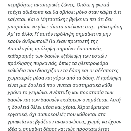
περιβόητες αντιπυρικές ζώνες. Οπότε η φωτιά
τρέχει αδιάκοπα και θα σβήσει μόνο όταν κάψει ό,τι
καίγεται. Και ο Μητσοτάκης βγήκε να πει ότι δεν
μπορούσε να γίνει τίποτα απέναντι στη… μάνα φύση.
Αμ’ το άλλο; Γι’ αυτόν πρόληψη σημαίνει να μην
καούν άνθρωποι!!! Για έναν πρωτοετή της
Δασολογίας πρόληψη σημαίνει δασοπονία,
καθαρισμός των δασών, εξάλειψη των εστιών
πρόκλησης πυρκαγιάς, όπως τα ηλεκτροφόρα
καλώδια που διασχίζουν τα δάση και οι αδέσποτες
χωματερές μέσα και γύρω από τα δάση. Η πρόληψη
είναι μια δουλειά που γίνεται συστηματικά κάθε
χρόνο το χειμώνα. Ανάπτυξη και προστασία των
δασών και των δασικών εκτάσεων ονομάζεται. Αυτή
η δουλειά θέλει μέσα και χέρια. Χέρια έμπειρα
εργατικά, όχι σαπιοκοιλιές που κάθονται στα
γραφεία και βγάζουν ανακοινώσεις, χωρίς να έχουν
ιδέα τι σημαίνει δάσος και πώς προστατεύεται