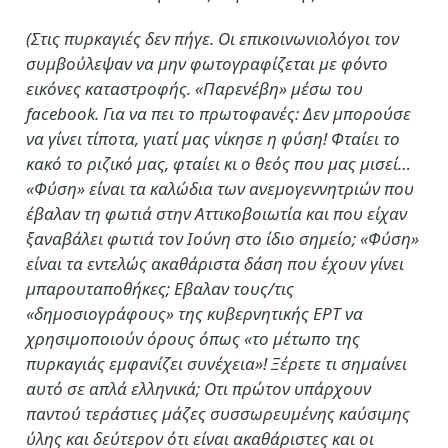
(Στις πυρκαγιές δεν πήγε. Οι επικοινωνιολόγοι τον
συμβούλεψαν να μην φωτογραφίζεται με φόντο
εικόνες καταστροφής. «Παρενέβη» μέσω του
facebook. Για να πει το πρωτοφανές: Δεν μπορούσε
να γίνει τίποτα, γιατί μας νίκησε η φύση! Φταίει το
κακό το ριζικό μας, φταίει κι ο θεός που μας μισεί…
«Φύση» είναι τα καλώδια των ανεμογεννητριών που
έβαλαν τη φωτιά στην Αττικοβοιωτία και που είχαν
ξαναβάλει φωτιά τον Ιούνη στο ίδιο σημείο; «Φύση»
είναι τα εντελώς ακαθάριστα δάση που έχουν γίνει
μπαρουταποθήκες; Εβαλαν τους/τις
«δημοσιογράφους» της κυβερνητικής ΕΡΤ να
χρησιμοποιούν όρους όπως «το μέτωπο της
πυρκαγιάς εμφανίζει συνέχεια»! Ξέρετε τι σημαίνει
αυτό σε απλά ελληνικά; Οτι πρώτον υπάρχουν
παντού τεράστιες μάζες συσσωρευμένης καύσιμης
ύλης και δεύτερον ότι είναι ακαθάριστες και οι