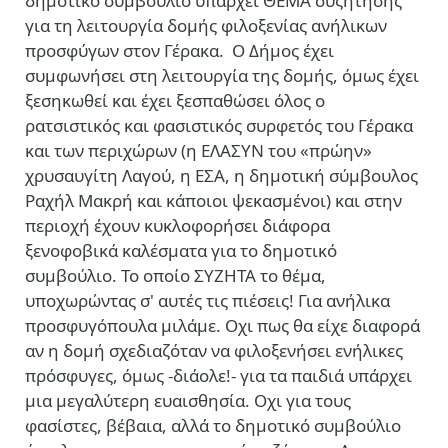
δημοτικό συμβούλιο υπάρχει ΘΕΜΑ συζήτησης
για τη λειτουργία δομής φιλοξενίας ανήλικων
προσφύγων στον Γέρακα. Ο Δήμος έχει
συμφωνήσει στη λειτουργία της δομής, όμως έχει
ξεσηκωθεί και έχει ξεσπαθώσει όλος ο
ρατσιστικός και φασιστικός συρφετός του Γέρακα
και των περιχώρων (η ΕΛΑΣΥΝ του «πρώην»
χρυσαυγίτη Λαγού, η ΕΣΑ, η δημοτική σύμβουλος
Ραχήλ Μακρή και κάποιοι ψεκασμένοι) και στην
περιοχή έχουν κυκλοφορήσει διάφορα
ξενοφοβικά καλέσματα για το δημοτικό
συμβούλιο. Το οποίο ΣΥΖΗΤΑ το θέμα,
υποχωρώντας σ' αυτές τις πιέσεις! Για ανήλικα
προσφυγόπουλα μιλάμε. Οχι πως θα είχε διαφορά
αν η δομή σχεδιαζόταν να φιλοξενήσει ενήλικες
πρόσφυγες, όμως -διάολε!- για τα παιδιά υπάρχει
μια μεγαλύτερη ευαισθησία. Οχι για τους
φασίστες, βέβαια, αλλά το δημοτικό συμβούλιο