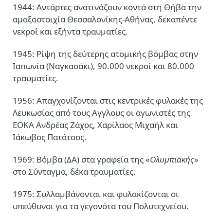
1944: Αντάρτες ανατινάζουν κοντά στη Θήβα την
αμαξοστοιχία Θεσσαλονίκης-Αθήνας, δεκαπέντε
νεκροί και εξήντα τραυματίες.
1945: Ρίψη της δεύτερης ατομικής βόμβας στην
Ιαπωνία (Ναγκασάκι), 90.000 νεκροί και 80.000
τραυματίες.
1956: Απαγχονίζονται στις κεντρικές φυλακές της
Λευκωσίας από τους Αγγλους οι αγωνιστές της
ΕΟΚΑ Ανδρέας Ζάχος, Χαρίλαος Μιχαήλ και
Ιάκωβος Πατάτσος.
1969: Βόμβα (ΔΑ) στα γραφεία της «
Ολυμπιακής
»
στο Σύνταγμα, δέκα τραυματίες.
1975: Συλλαμβάνονται και φυλακίζονται οι
υπεύθυνοι για τα γεγονότα του Πολυτεχνείου.