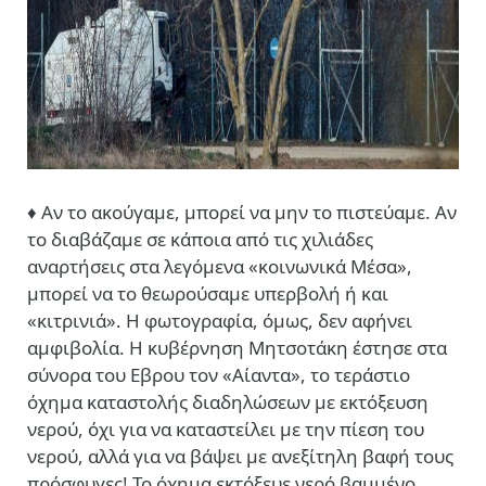
♦ Αν το ακούγαμε, μπορεί να μην το πιστεύαμε. Αν
το διαβάζαμε σε κάποια από τις χιλιάδες
αναρτήσεις στα λεγόμενα «κοινωνικά Μέσα»,
μπορεί να το θεωρούσαμε υπερβολή ή και
«κιτρινιά». Η φωτογραφία, όμως, δεν αφήνει
αμφιβολία. Η κυβέρνηση Μητσοτάκη έστησε στα
σύνορα του Εβρου τον «Αίαντα», το τεράστιο
όχημα καταστολής διαδηλώσεων με εκτόξευση
νερού, όχι για να καταστείλει με την πίεση του
νερού, αλλά για να βάψει με ανεξίτηλη βαφή τους
πρόσφυγες! Το όχημα εκτόξευε νερό βαμμένο