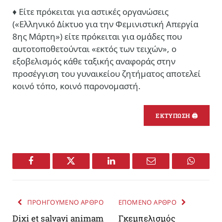
♦ Eίτε πρόκειται για αστικές οργανώσεις
(«Ελληνικό Δίκτυο για την Φεμινιστική Απεργία
8ης Μάρτη») είτε πρόκειται για ομάδες που
αυτοτοποθετούνται «εκτός των τειχών», ο
εξοβελισμός κάθε ταξικής αναφοράς στην
προσέγγιση του γυναικείου ζητήματος αποτελεί
κοινό τόπο, κοινό παρονομαστή.
ΕΚΤΥΠΩΣΗ 🖨
Facebook
Twitter
LinkedIn
Email
WhatsA
ΠΡΟΗΓΟΥΜΕΝΟ ΑΡΘΡΟ
ΕΠΟΜΕΝΟ ΑΡΘΡΟ
Dixi et salvavi animam
Γκεμπελισμός