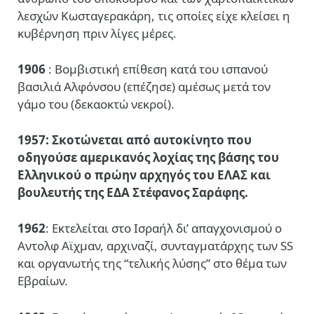
λεσχών Κωσταγερακάρη, τις οποίες είχε κλείσει η
κυβέρνηση πριν λίγες μέρες.
1906
: Βομβιστική επίθεση κατά του ισπανού
βασιλιά Αλφόνσου (επέζησε) αμέσως μετά τον
γάμο του (δεκαοκτώ νεκροί).
1957: Σκοτώνεται από αυτοκίνητο που
οδηγούσε αμερικανός λοχίας της βάσης του
Ελληνικού ο πρώην αρχηγός του ΕΛΑΣ και
βουλευτής της ΕΔΑ Στέφανος Σαράφης.
1962
: Εκτελείται στο Ισραήλ δι’ απαγχονισμού ο
Αντολφ Αϊχμαν, αρχιναζί, συνταγματάρχης των SS
και οργανωτής της “τελικής λύσης” στο θέμα των
Εβραίων.