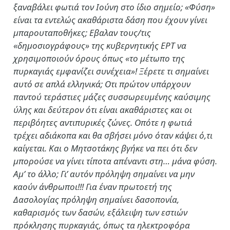
ξαναβάλει φωτιά τον Ιούνη στο ίδιο σημείο; «Φύση»
είναι τα εντελώς ακαθάριστα δάση που έχουν γίνει
μπαρουταποθήκες; Εβαλαν τους/τις
«δημοσιογράφους» της κυβερνητικής ΕΡΤ να
χρησιμοποιούν όρους όπως «το μέτωπο της
πυρκαγιάς εμφανίζει συνέχεια»! Ξέρετε τι σημαίνει
αυτό σε απλά ελληνικά; Οτι πρώτον υπάρχουν
παντού τεράστιες μάζες συσσωρευμένης καύσιμης
ύλης και δεύτερον ότι είναι ακαθάριστες και οι
περιβόητες αντιπυρικές ζώνες. Οπότε η φωτιά
τρέχει αδιάκοπα και θα σβήσει μόνο όταν κάψει ό,τι
καίγεται. Και ο Μητσοτάκης βγήκε να πει ότι δεν
μπορούσε να γίνει τίποτα απέναντι στη… μάνα φύση.
Αμ’ το άλλο; Γι’ αυτόν πρόληψη σημαίνει να μην
καούν άνθρωποι!!! Για έναν πρωτοετή της
Δασολογίας πρόληψη σημαίνει δασοπονία,
καθαρισμός των δασών, εξάλειψη των εστιών
πρόκλησης πυρκαγιάς, όπως τα ηλεκτροφόρα