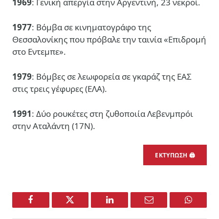
1969
: Γενική απεργία στην Αργεντινή, 23 νεκροί.
1977
: Βόμβα σε κινηματογράφο της
Θεσσαλονίκης που πρόβαλε την ταινία «Επιδρομή
στο Εντεμπε».
1979
: Βόμβες σε λεωφορεία σε γκαράζ της ΕΑΣ
στις τρεις γέφυρες (ΕΛΑ).
1991
: Δύο ρουκέτες στη ζυθοποιία Λεβενμπρόι
στην Αταλάντη (17Ν).
ΕΚΤΥΠΩΣΗ 🖨
Facebook
Twitter
LinkedIn
Email
WhatsA