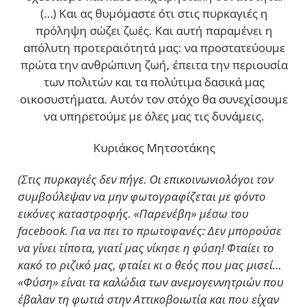
(…)
Και ας θυμόμαστε ότι στις πυρκαγιές η
πρόληψη σώζει ζωές. Και αυτή παραμένει η
απόλυτη προτεραιότητά μας: να προστατεύουμε
πρώτα την ανθρώπινη ζωή, έπειτα την περιουσία
των πολιτών και τα πολύτιμα δασικά μας
οικοσυστήματα. Αυτόν τον στόχο θα συνεχίσουμε
να υπηρετούμε με όλες μας τις δυνάμεις.
Κυριάκος Μητσοτάκης
(Στις πυρκαγιές δεν πήγε. Οι επικοινωνιολόγοι τον
συμβούλεψαν να μην φωτογραφίζεται με φόντο
εικόνες καταστροφής. «Παρενέβη» μέσω του
facebook. Για να πει το πρωτοφανές: Δεν μπορούσε
να γίνει τίποτα, γιατί μας νίκησε η φύση! Φταίει το
κακό το ριζικό μας, φταίει κι ο θεός που μας μισεί…
«Φύση» είναι τα καλώδια των ανεμογεννητριών που
έβαλαν τη φωτιά στην Αττικοβοιωτία και που είχαν