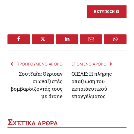
ΕΚΤΥΠΩΣΗ 🖨
Facebook
Twitter
LinkedIn
Email
WhatsA
ΠΡΟΗΓΟΥΜΕΝΟ ΑΡΘΡΟ
ΕΠΟΜΕΝΟ ΑΡΘΡΟ
Σουτζαΐα: Θέρισαν
ΟΙΕΛΕ: Η πλήρης
σιωναζιστές
απαξίωση του
βομβαρδίζοντάς τους
εκπαιδευτικού
με drone
επαγγέλματος
Σ
ΧΕΤΙΚΑ ΑΡΘΡΑ