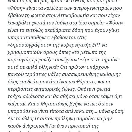
κακό το ριζικό μας, φταίει κι ο θεός που μας μισεί…
«Φύση» είναι τα καλώδια των ανεμογεννητριών που
έβαλαν τη φωτιά στην Αττικοβοιωτία και που είχαν
ξαναβάλει φωτιά τον Ιούνη στο ίδιο σημείο; «Φύση»
είναι τα εντελώς ακαθάριστα δάση που έχουν γίνει
μπαρουταποθήκες; Εβαλαν τους/τις
«δημοσιογράφους» της κυβερνητικής ΕΡΤ να
χρησιμοποιούν όρους όπως «το μέτωπο της
πυρκαγιάς εμφανίζει συνέχεια»! Ξέρετε τι σημαίνει
αυτό σε απλά ελληνικά; Οτι πρώτον υπάρχουν
παντού τεράστιες μάζες συσσωρευμένης καύσιμης
ύλης και δεύτερον ότι είναι ακαθάριστες και οι
περιβόητες αντιπυρικές ζώνες. Οπότε η φωτιά
τρέχει αδιάκοπα και θα σβήσει μόνο όταν κάψει ό,τι
καίγεται. Και ο Μητσοτάκης βγήκε να πει ότι δεν
μπορούσε να γίνει τίποτα απέναντι στη… μάνα φύση.
Αμ’ το άλλο; Γι’ αυτόν πρόληψη σημαίνει να μην
καούν άνθρωποι!!! Για έναν πρωτοετή της