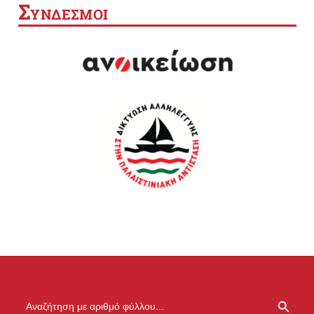
Σ
ΥΝΔΕΣΜΟΙ
SEARCH BUTTON