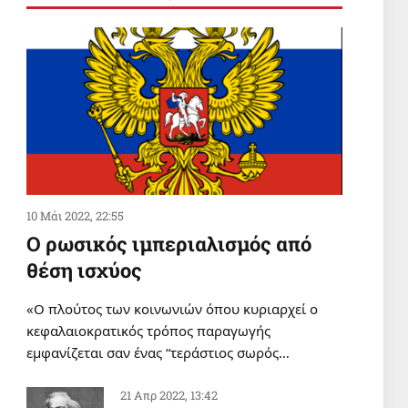
ΣΑΝ ΣΗΜΕΡΑ
Σαν σήμερα 6 Αυγούστου
6 Αυγ 2026, 00:01
ΔΙΕΘΝΗ
Οι δυνάμεις της Υεμένης
έπληξαν το αεροδρόμιο της
Ναζράν στη Σαουδική Αραβία και
ένα τάνκερ
5 Αυγ 2026, 20:22
10 Μάι 2022, 22:55
Ο ρωσικός ιμπεριαλισμός από
θέση ισχύος
«Ο πλούτος των κοινωνιών όπου κυριαρχεί ο
κεφαλαιοκρατικός τρόπος παραγωγής
εμφανίζεται σαν ένας “τεράστιος σωρός…
21 Απρ 2022, 13:42