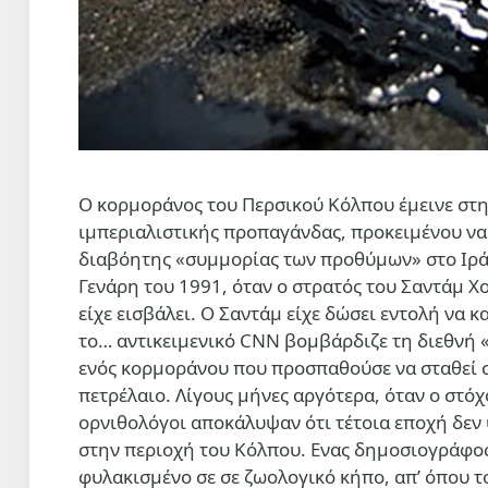
Ο κορμοράνος του Περσικού Κόλπου έμεινε στη
ιμπεριαλιστικής προπαγάνδας, προκειμένου να
διαβόητης «συμμορίας των προθύμων» στο Ιράκ
Γενάρη του 1991, όταν ο στρατός του Σαντάμ Χο
είχε εισβάλει. Ο Σαντάμ είχε δώσει εντολή να 
το… αντικειμενικό CNN βομβάρδιζε τη διεθνή «
ενός κορμοράνου που προσπαθούσε να σταθεί σ
πετρέλαιο. Λίγους μήνες αργότερα, όταν ο στόχ
ορνιθολόγοι αποκάλυψαν ότι τέτοια εποχή δε
στην περιοχή του Κόλπου. Ενας δημοσιογράφος
φυλακισμένο σε σε ζωολογικό κήπο, απ’ όπου το