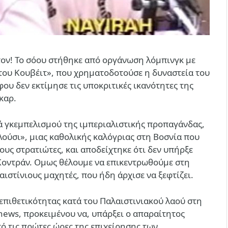
ον! Το σόου στήθηκε από οργάνωση λόμπινγκ με
του Κουβέιτ», που χρηματοδοτούσε η δυναστεία του
υ δεν εκτίμησε τις υποκριτικές ικανότητες της
καρ.
 γκεμπελισμού της ιμπεριαλιστικής προπαγάνδας,
ούσι», μιας καθολικής καλόγριας στη Βοσνία που
ους στρατιώτες, και αποδείχτηκε ότι δεν υπήρξε
Κοντράν. Ομως θέλουμε να επικεντρωθούμε στη
στίνιους μαχητές, που ήδη άρχισε να ξεφτίζει.
επιθετικότητας κατά του Παλαιστινιακού λαού στη
 news, προκειμένου να, υπάρξει ο απαραίτητος
ό τις πρώτες ώρες της επιχείρησης των