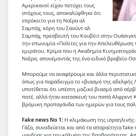
Αμερικανοί είχαν πετύχει τους
στόχους τους, αποκαλύφθηκε ότι
επρόκειτο για τη Ναΐρα αλ
Σαμπάχ, κόρη του Σαούντ αλ
Σαμπάχ, πρεσβευτή του Κουβέιτ στην Ουάσιγκτ
την επωνυμία «Πολίτες για την Απελευθέρωση 
εμιράτου. Κρίμα που η Ακαδημία Κινηματογράφο
Ναΐρα, απονέμοντάς της ένα ειδικό βραβείο Οσ
Mπορούμε να αναφέρουμε και άλλα περιστατικά
όπως για παράδειγμα το «βιασμό της αδελφής Λ
υποτίθεται ότι υπέστη μαζικό βιασμό από σέρβ
ποτέ, αλλά ήταν κατασκευή του παπά Aλφρεντ 
βρόμικη προπαγάνδα των ημερών για τους παλαι
Fake news No 1:
Η κλιμάκωση της ισραηλινής 
Γάζα, συνοδεύεται και από τα απαραίτητα fake
μανδύας για την κάλυψη της βαρβαρότητας. Απ