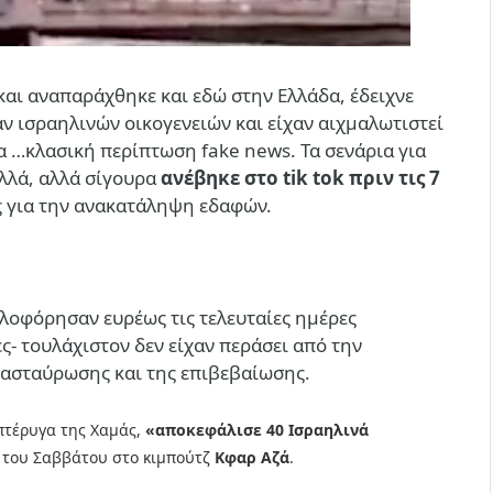
και αναπαράχθηκε και εδώ στην Ελλάδα, έδειχνε
αν ισραηλινών οικογενειών και είχαν αιχμαλωτιστεί
ια …κλασική περίπτωση fake news. Τα σενάρια για
λλά, αλλά σίγουρα
ανέβηκε στο tik tok πριν τις 7
άς για την ανακατάληψη εδαφών.
κλοφόρησαν ευρέως τις τελευταίες ημέρες
ς- τουλάχιστον δεν είχαν περάσει από την
ιασταύρωσης και της επιβεβαίωσης.
πτέρυγα της Χαμάς,
«αποκεφάλισε 40 Ισραηλινά
α του Σαββάτου στο κιμπούτζ
Κφαρ Αζά
.