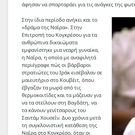
άφησαν να σπαρταράει για τις ανάγκες της φω
Στην ίδια περίοδο ανήκει και το
«δράμα της Ναΐρα». Στην
Επιτροπή του Κογκρέσου για τα
ανθρώπινα δικαιώματα
εμφανίστηκε μια νεαρή γυναίκα,
η Ναΐρα, η οποία με αναφιλητά
περιέγραφε πώς οι βάρβαροι
στρατιώτες του Ιράκ εισέβαλαν σε
μαιευτήριο στο Κουβέιτ, όπου
έβγαζαν τα μωρά από τις
θερμοκοιτίδες και τα μάζευαν για
να τα στείλουν στη Βαγδάτη, να
τα κάνουν γενίτσαρους του
Σαντάμ Χουσεΐν. Δυο χρόνια μετά
τη συγκλονιστική κατάθεση της
Ναΐρα στο Κογκρέσο, όταν οι