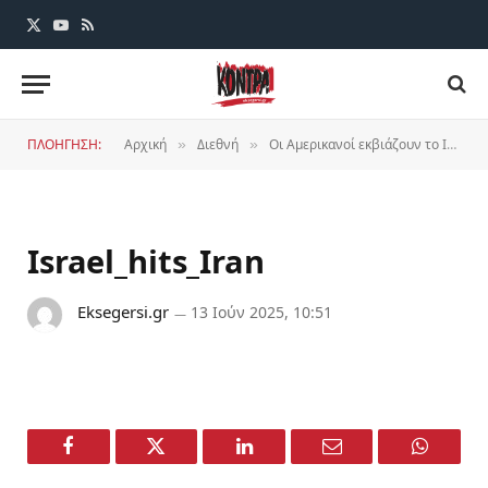
X
YouTube
RSS
(Twitter)
ΠΛΟΗΓΗΣΗ:
Αρχική
Διεθνή
Οι Αμερικανοί εκβιάζουν το Ιράν μέσω των σιωναζιστών
»
»
Israel_hits_Iran
Eksegersi.gr
13 Ιούν 2025, 10:51
Facebook
Twitter
LinkedIn
Email
WhatsA