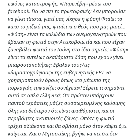
εικόνες καταστροφής. «Παρενέβη» μέσω του
facebook. Για να πει το πρωτοφανές: Δεν μπορούσε
να γίνει τίποτα, γιατί μας νίκησε η φύση! Φταίει το
κακό το ριζικό μας, φταίει κι ο θεός που μας μισεί…
«Φύση» είναι τα καλώδια των ανεμογεννητριών που
έβαλαν τη φωτιά στην Αττικοβοιωτία και που είχαν
ξαναβάλει φωτιά τον Ιούνη στο ίδιο σημείο; «Φύση»
είναι τα εντελώς ακαθάριστα δάση που έχουν γίνει
μπαρουταποθήκες; Εβαλαν τους/τις
«δημοσιογράφους» της κυβερνητικής ΕΡΤ να
χρησιμοποιούν όρους όπως «το μέτωπο της
πυρκαγιάς εμφανίζει συνέχεια»! Ξέρετε τι σημαίνει
αυτό σε απλά ελληνικά; Οτι πρώτον υπάρχουν
παντού τεράστιες μάζες συσσωρευμένης καύσιμης
ύλης και δεύτερον ότι είναι ακαθάριστες και οι
περιβόητες αντιπυρικές ζώνες. Οπότε η φωτιά
τρέχει αδιάκοπα και θα σβήσει μόνο όταν κάψει ό,τι
καίγεται. Και ο Μητσοτάκης βγήκε να πει ότι δεν