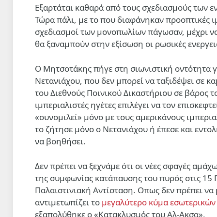
Εξαρτάται καθαρά από τους σχεδιασμούς των ε
Τώρα πάλι, με το που διαφάνηκαν προοπτικές ι
σχεδιασμοί των μονοπωλίων πάγωσαν, μέχρι να 
θα ξαναμπούν στην εξίσωση οι ρωσικές ενεργει
Ο Μητσοτάκης πήγε στη σιωνιστική οντότητα γ
Νετανιάχου, που δεν μπορεί να ταξιδέψει σε κ
του Διεθνούς Ποινικού Δικαστήριου σε βάρος τ
ιμπεριαλιστές ηγέτες επιλέγει να τον επισκεφτε
«συνομιλεί» μόνο με τους αμερικάνους ιμπερια
το ζήτησε μόνο ο Νετανιάχου ή έπεσε και εντολ
να βοηθήσει.
Δεν πρέπει να ξεχνάμε ότι οι νέες σφαγές αμά
της συμφωνίας κατάπαυσης του πυρός στις 15 
Παλαιστινιακή Αντίσταση. Οπως δεν πρέπει να 
αντιμετωπίζει το
μεγαλύτερο κύμα εσωτερικών
εξαπολύθηκε ο «Κατακλυσμός του Αλ-Ακσα».