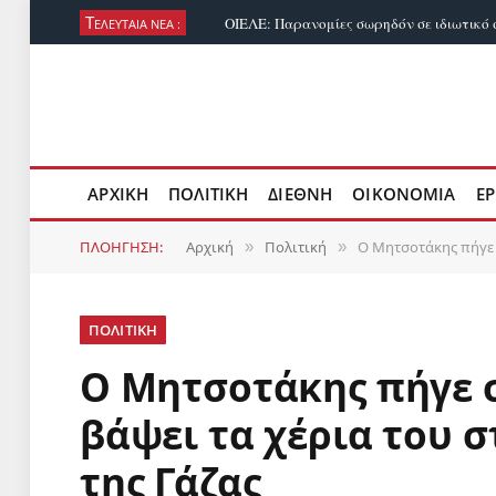
Τ
ΕΛΕΥΤΑΊΑ ΝΈΑ :
ΑΡΧΙΚΉ
ΠΟΛΙΤΙΚΉ
ΔΙΕΘΝΉ
ΟΙΚΟΝΟΜΊΑ
ΕΡ
ΠΛΟΉΓΗΣΗ:
Αρχική
Πολιτική
Ο Μητσοτάκης πήγε σ
»
»
ΠΟΛΙΤΙΚΉ
Ο Μητσοτάκης πήγε σ
βάψει τα χέρια του 
της Γάζας