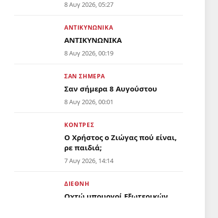
Απόντες το υπουργείο Παιδείας
8 Αυγ 2026, 05:27
και η αρμόδια Διεύθυνση
Εκπαίδευσης
ΑΝΤΙΚΥΝΩΝΙΚΆ
ΑΝΤΙΚΥΝΩΝΙΚΑ
8 Αυγ 2026, 00:19
ΣΑΝ ΣΉΜΕΡΑ
Σαν σήμερα 8 Αυγούστου
8 Αυγ 2026, 00:01
ΚΌΝΤΡΕΣ
Ο Χρήστος ο Ζιώγας πού είναι,
ρε παιδιά;
7 Αυγ 2026, 14:14
ΔΙΕΘΝΉ
Οχτώ υπουργοί Εξωτερικών
αραβικών και ισλαμικών
χωρών κατά της σιωνιστικής