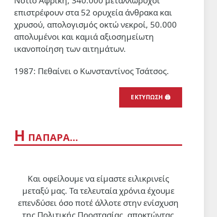
Νότιο Αφρική, 340.000 μεταλλωρύχοι
επιστρέφουν στα 52 ορυχεία άνθρακα και
Βαριές απώλειες των
σιωναζιστών στον νότιο Λίβανο
χρυσού, απολογισμός οκτώ νεκροί, 50.000
απολυμένοι και καμιά αξιοσημείωτη
Δύο νεκροί και εφτά τραυματίες (ο
ένας σε κρίσιμη κατάσταση)
ικανοποίηση των αιτημάτων.
5 Αυγ 2026, 18:59
1987: Πεθαίνει ο Κωνσταντίνος Τσάτσος.
ΠΟΛΙΤΙΣΜΌΣ
Η «σουρεαλιστική εμπειρία»
των Massive Attack στη
ΕΚΤΎΠΩΣΗ 🖨
App
Σιγκαπούρη
5 Αυγ 2026, 10:20
Η
ΠΑΠΆΡΑ…
Και οφείλουμε να είμαστε ειλικρινείς
μεταξύ μας. Τα τελευταία χρόνια έχουμε
επενδύσει όσο ποτέ άλλοτε στην ενίσχυση
της Πολιτικής Προστασίας, αποκτώντας