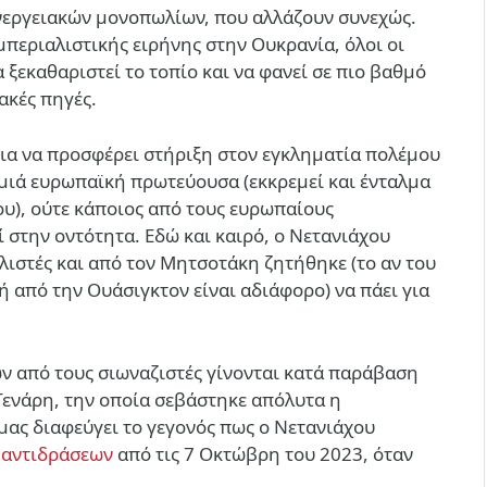
νεργειακών μονοπωλίων, που αλλάζουν συνεχώς.
μπεριαλιστικής ειρήνης στην Ουκρανία, όλοι οι
ξεκαθαριστεί το τοπίο και να φανεί σε πιο βαθμό
ακές πηγές.
ια να προσφέρει στήριξη στον εγκληματία πολέμου
αμιά ευρωπαϊκή πρωτεύουσα (εκκρεμεί και ένταλμα
ου), ούτε κάποιος από τους ευρωπαίους
ί στην οντότητα. Εδώ και καιρό, ο Νετανιάχου
λιστές και από τον Μητσοτάκη ζητήθηκε (το αν του
ή από την Ουάσιγκτον είναι αδιάφορο) να πάει για
χων από τους σιωναζιστές γίνονται κατά παράβαση
Γενάρη, την οποία σεβάστηκε απόλυτα η
μας διαφεύγει το γεγονός πως ο Νετανιάχου
 αντιδράσεων
από τις 7 Οκτώβρη του 2023, όταν