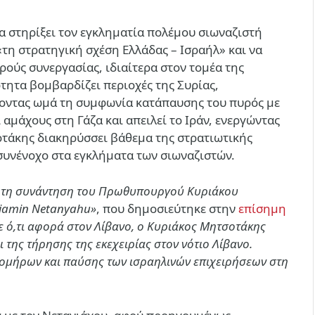
να στηρίξει τον εγκληματία πολέμου σιωναζιστή
τη στρατηγική σχέση Ελλάδας – Ισραήλ» και να
ούς συνεργασίας, ιδιαίτερα στον τομέα της
ότητα βομβαρδίζει περιοχές της Συρίας,
ζοντας ωμά τη συμφωνία κατάπαυσης του πυρός με
 αμάχους στη Γάζα και απειλεί το Ιράν, ενεργώντας
οτάκης διακηρύσσει βάθεμα της στρατιωτικής
 συνένοχο στα εγκλήματα των σιωναζιστών.
α τη συνάντηση του Πρωθυπουργού Κυριάκου
jamin Netanyahu»
, που δημοσιεύτηκε στην
επίσημη
ε ό,τι αφορά στον Λίβανο, ο Κυριάκος Μητσοτάκης
 της τήρησης της εκεχειρίας στον νότιο Λίβανο.
ομήρων και παύσης των ισραηλινών επιχειρήσεων στη