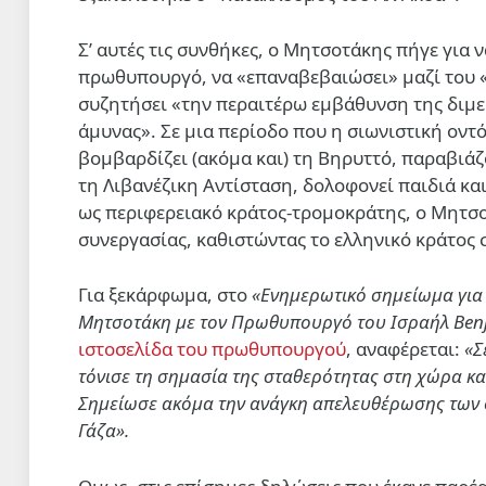
Σ’ αυτές τις συνθήκες, ο Μητσοτάκης πήγε για 
πρωθυπουργό, να «επαναβεβαιώσει» μαζί του «
συζητήσει «την περαιτέρω εμβάθυνση της διμερ
άμυνας». Σε μια περίοδο που η σιωνιστική οντ
βομβαρδίζει (ακόμα και) τη Βηρυττό, παραβιά
τη Λιβανέζικη Αντίσταση, δολοφονεί παιδιά και
ως περιφερειακό κράτος-τρομοκράτης, ο Μητσ
συνεργασίας, καθιστώντας το ελληνικό κράτος
Για ξεκάρφωμα, στο
«Ενημερωτικό σημείωμα γι
Μητσοτάκη με τον Πρωθυπουργό του Ισραήλ Ben
ιστοσελίδα του πρωθυπουργού
, αναφέρεται:
«Σ
τόνισε τη σημασία της σταθερότητας στη χώρα και
Σημείωσε ακόμα την ανάγκη απελευθέρωσης των 
Γάζα».