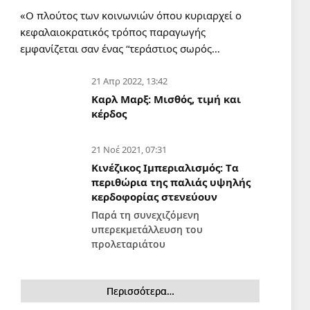
Αθηνών: Κυβέρνηση και
«Ο πλούτος των κοινωνιών όπου κυριαρχεί ο
ΙΝΕΔΙΒΙΜ δεν έχουν κανένα
κεφαλαιοκρατικός τρόπος παραγωγής
σχέδιο για το που θα μείνουν
6 Αυγ 2026, 18:24
εμφανίζεται σαν ένας “τεράστιος σωρός…
εκατοντάδες φοιτητές!
ΔΙΕΘΝΉ
21 Απρ 2022, 13:42
Λιβανέζος βουλευτής ζητά τον
Καρλ Μαρξ: Μισθός, τιμή και
τερματισμό των απευθείας
κέρδος
διαπραγματεύσεων με το
Ισραήλ
6 Αυγ 2026, 18:18
21 Νοέ 2021, 07:31
Κινέζικος Ιμπεριαλισμός: Tα
ΠΟΛΙΤΙΣΜΌΣ
περιθώρια της παλιάς υψηλής
Εν γνώσει των συνεπειών, με
κερδοφορίας στενεύουν
σεμνότητα και χωρίς φόβο
Παρά τη συνεχιζόμενη
6 Αυγ 2026, 14:48
υπερεκμετάλλευση του
προλεταριάτου
ΔΙΕΘΝΉ
Εχει καταρρεύσει το όραμα του
Νετανιάχου για την
Περισσότερα…
αναδιαμόρφωση της Μέσης