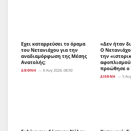
Εχει καταρρεύσει το όραμα
«Δεν ήταν δι
του Νετανιάχου για την
Ο Νετανιάχο
αναδιαμόρφωση της Μέσης
την «ιστορι
Ανατολής;
αφοπλισμού»
προώθησε ο
6 Αυγ 2026, 08:50
ΔΙΕΘΝΉ
5 Αυγ
ΔΙΕΘΝΉ