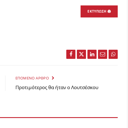
ΕΚΤΎΠΩΣΗ 🖨
Facebook
Twitter
LinkedIn
Email
Whats
ΕΠΌΜΕΝΟ ΆΡΘΡΟ
Προτιμότερος θα ήταν ο Λουτσέσκου