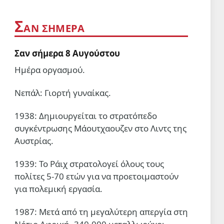
Ανατολής;
6 Αυγ 2026, 08:50
Σ
ΑΝ ΣΉΜΕΡΑ
ΣΑΝ ΣΉΜΕΡΑ
Σαν σήμερα 6 Αυγούστου
Σαν σήμερα 8 Αυγούστου
6 Αυγ 2026, 00:01
Ημέρα οργασμού.
ΔΙΕΘΝΉ
Νεπάλ: Γιορτή γυναίκας.
Οι δυνάμεις της Υεμένης
έπληξαν το αεροδρόμιο της
1938: Δημιουργείται το στρατόπεδο
Ναζράν στη Σαουδική Αραβία
και ένα τάνκερ
συγκέντρωσης Μάουτχαουζεν στο Λιντς της
5 Αυγ 2026, 20:22
Αυστρίας.
ΔΙΕΘΝΉ
1939: Το Ράιχ στρατολογεί όλους τους
«Δεν ήταν δικό μας σχέδιο»: Ο
πολίτες 5-70 ετών για να προετοιμαστούν
Νετανιάχου απορρίπτει την
«ιστορική συμφωνία
για πολεμική εργασία.
αφοπλισμού» της Γάζας που
5 Αυγ 2026, 19:42
προώθησε ο Τραμπ
1987: Μετά από τη μεγαλύτερη απεργία στη
ΔΙΕΘΝΉ