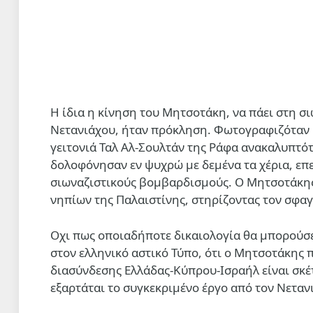
H ίδια η κίνηση του Μητσοτάκη, να πάει στη σ
Νετανιάχου, ήταν πρόκληση. Φωτογραφιζόταν κ
γειτονιά Ταλ Αλ-Σουλτάν της Ράφα ανακαλυπτό
δολοφόνησαν εν ψυχρώ με δεμένα τα χέρια, επ
σιωναζιστικούς βομβαρδισμούς. O Mητσοτάκης 
νηπίων της Παλαιστίνης, στηρίζοντας τον σφαγ
Οχι πως οποιαδήποτε δικαιολογία θα μπορούσε
στον ελληνικό αστικό Τύπο, ότι ο Μητσοτάκης 
διασύνδεσης Ελλάδας-Κύπρου-Ισραήλ είναι σκέτ
εξαρτάται το συγκεκριμένο έργο από τον Νεταν