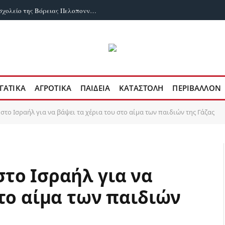
ΟΙΕΛΕ: Παρανομίες σωρηδόν σε ιδιωτικό σχολείο της Βόρειας Πελοποννήσου
ΓΑΤΙΚΆ
ΑΓΡΟΤΙΚΆ
ΠΑΙΔΕΊΑ
ΚΑΤΑΣΤΟΛΉ
ΠΕΡΙΒΆΛΛΟΝ
το Ισραήλ για να βάψει τα χέρια του στο αίμα των παιδιών της Γάζας
το Ισραήλ για να
στο αίμα των παιδιών