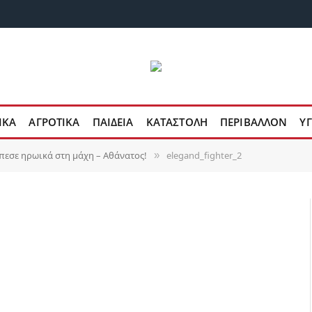
ΙΚΆ
ΑΓΡΟΤΙΚΆ
ΠΑΙΔΕΊΑ
ΚΑΤΑΣΤΟΛΉ
ΠΕΡΙΒΆΛΛΟΝ
ΥΓ
πεσε ηρωικά στη μάχη – Αθάνατος!
elegand_fighter_2
»