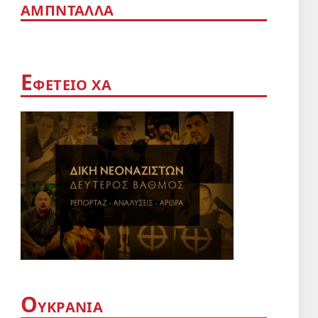
ΑΜΠΝΤΑΛΛΆ
sApp
Ε
ΦΕΤΕΊΟ ΧΑ
Ο
ΥΚΡΑΝΊΑ