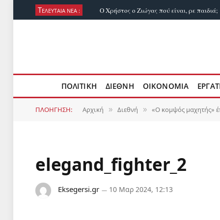
Τ
Ο Χρήστος ο Ζιώγας πού είναι, ρε παιδιά;
ΕΛΕΥΤΑΊΑ ΝΈΑ :
ΠΟΛΙΤΙΚΉ
ΔΙΕΘΝΉ
ΟΙΚΟΝΟΜΊΑ
ΕΡΓΑΤ
ΠΛΟΉΓΗΣΗ:
Αρχική
Διεθνή
«Ο κομψός μαχητής» έ
»
»
elegand_fighter_2
Eksegersi.gr
10 Μαρ 2024, 12:13