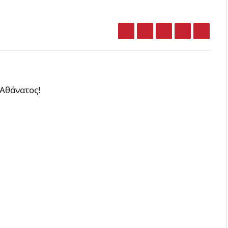
Facebook
Twitter
LinkedIn
Email
What
 Αθάνατος!