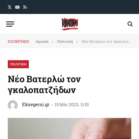
X
YouTube
RSS
(Twitter)
ΠΛΟΗΓΗΣΗ:
Αρχική
Πολιτική
Nέο Βατερλώ τον γκαλοπατζήδων
»
»
ΠΟΛΙΤΙΚΗ
Nέο Βατερλώ τον
γκαλοπατζήδων
Eksegersi.gr
15 Μάι 2023, 11:51