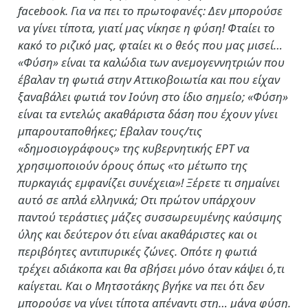
facebook. Για να πει το πρωτοφανές: Δεν μπορούσε
να γίνει τίποτα, γιατί μας νίκησε η φύση! Φταίει το
κακό το ριζικό μας, φταίει κι ο θεός που μας μισεί…
«Φύση» είναι τα καλώδια των ανεμογεννητριών που
έβαλαν τη φωτιά στην Αττικοβοιωτία και που είχαν
ξαναβάλει φωτιά τον Ιούνη στο ίδιο σημείο; «Φύση»
είναι τα εντελώς ακαθάριστα δάση που έχουν γίνει
μπαρουταποθήκες; Εβαλαν τους/τις
«δημοσιογράφους» της κυβερνητικής ΕΡΤ να
χρησιμοποιούν όρους όπως «το μέτωπο της
πυρκαγιάς εμφανίζει συνέχεια»! Ξέρετε τι σημαίνει
αυτό σε απλά ελληνικά; Οτι πρώτον υπάρχουν
παντού τεράστιες μάζες συσσωρευμένης καύσιμης
ύλης και δεύτερον ότι είναι ακαθάριστες και οι
περιβόητες αντιπυρικές ζώνες. Οπότε η φωτιά
τρέχει αδιάκοπα και θα σβήσει μόνο όταν κάψει ό,τι
καίγεται. Και ο Μητσοτάκης βγήκε να πει ότι δεν
μπορούσε να γίνει τίποτα απέναντι στη… μάνα φύση.