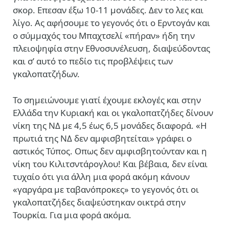
σκορ. Επεσαν έξω 10-11 μονάδες. Δεν το λες και
λίγο. Aς αφήσουμε το γεγονός ότι ο Ερντογάν και
ο σύμμαχός του Μπαχτσελί «πήραν» ήδη την
πλειοψηφία στην Εθνοσυνέλευση, διαψεύδοντας
και σ’ αυτό το πεδίο τις προβλέψεις των
γκαλοπατζήδων.
Το σημειώνουμε γιατί έχουμε εκλογές και στην
Ελλάδα την Κυριακή και οι γκαλοπατζήδες δίνουν
νίκη της ΝΔ με 4,5 έως 6,5 μονάδες διαφορά. «Η
πρωτιά της ΝΔ δεν αμφισβητείται» γράφει ο
αστικός Τύπος. Οπως δεν αμφισβητούνταν και η
νίκη του Κιλιτσντάρογλου! Και βέβαια, δεν είναι
τυχαίο ότι για άλλη μια φορά ακόμη κάνουν
«γαργάρα με ταβανόπροκες» το γεγονός ότι οι
γκαλοπατζήδες διαψεύστηκαν οικτρά στην
Τουρκία. Για μια φορά ακόμα.