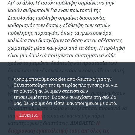
Αμ’ το άλλο; Γι’ αυτόν πρόληψη σημαίνει να μην
καούν άνθρωποι!!! Για έναν πρωτοετή της
Δασολογίας πρόληψη σημαίνει δασοπονία,
καθαρισμός των δασών, εξάλειψη των εστιών
πρόκλησης πυρκαγιάς, όπως τα ηλεκτροφόρα
καλώδια που διασχίζουν τα δάση και οι αδέσποτες
χωματερές μέσα και γύρω από τα δάση. Η πρόληψη
είναι μια δουλειά που γίνεται συστηματικά κάθε
χρόνο το χειμώνα. Ανάπτυξη και προστασία των
δασών και των δασικών εκτάσεων ονομάζεται. Αυτή
η δουλειά θέλει μέσα και χέρια. Χέρια έμπειρα
Χρησιμοποιούμε cookies αποκλειστικά για την
βελτιστοποίηση της εμπειρίας πλοήγησης και για
εργατικά, όχι σαπιοκοιλιές που κάθονται στα
τη σύνταξη ανώνυμων στατιστικών
γραφεία και βγάζουν ανακοινώσεις, χωρίς να έχουν
επισκεψιμότητας. Εφόσον συνεχίσετε στη σελίδα
ιδέα τι σημαίνει δάσος και πώς προστατεύεται
μας, θεωρούμε ότι είστε ικανοποιημένοι με αυτό.
προληπτικά, ώστε ακόμα κι αν ξεσπάσει πυρκαγιά να
Συνέχεια
μπορεί να αντιμετωπιστεί και να μην πάρει
καταστροφικές διαστάσεις.
ΔΙΑΒΑΣΤΕ:
Η
διαχρονική εγκατάλειψή τους απ’ όλες τις