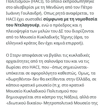
Πολιτισμού» (HACI), το οποίο εκπροσωπήθηκε
στο αλισβερίσι με τη Μενδώνη από τον Πέτρο
Ιωάννη Γουλανδρή. Οπως ρητά αναφέρεται, το
HACI έχει συσταθεί
σύμφωνα με τη νομοθεσία
του Ντελαγουέρ
, ενώ ο πρόεδρος και η
πλειοψηφία των μελών του ΔΣ του διορίζονται
από το Μουσείο Κυκλαδικής Τέχνης (άρα, το
ελληνικό κράτος δεν έχει καμιά επιρροή).
Ο Στερν αποφάσισε να βγάλει τις κυκλαδικές
αρχαιότητες από τη σαλονάρα του και να τις
δωρίσει στο HACI, που –όπως σημειώνεται-
υπόκειται σε αφορολόγητο καθεστώς. Ομως, τα
«δωρηθέντα» δεν θα εκτίθενται στην Ελλάδα, σε
κάποιο κρατικό μουσείο (π.χ. στο κρατικό
Μουσείο Κυκλαδικού Πολιτισμού που
δημιουργείται στο κάστρο της Νάξου), αλλά στο
-ιδιωτικού δικαίου- Μητροπολιτικό Μουσείο της