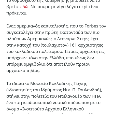
Το νομοσχέδιο της κυβέρνησης μπορείτε να το
βρείτε
εδώ
.
Να πούμε με λίγα λόγια περί τίνος
πρόκειται.
Ενας αμερικανός καπιταλιστής, που το Forbes τον
συγκαταλέγει στην πρώτη εκατοντάδα των πιο
πλούσιων Αμερικανών, ο Λέοναρντ Στερν, έχει
στην κατοχή του (τουλάχιστον) 161 αρχαιότητες
του κυκλαδικού πολιτισμού. Τέτοιες αρχαιότητες
υπάρχουν μόνο στην Ελλάδα, επομένως δεν
υπάρχει αμφιβολία ότι αποτελούν προϊόν
αρχαιοκαπηλίας.
Το ιδιωτικό Μουσείο Κυκλαδικής Τέχνης
(ιδιοκτησίας του Ιδρύματος Νικ. Π. Γουλανδρή),
στήνει στην πολιτεία του Ντελαγουέρ των ΗΠΑ
ένα «μη κερδοσκοπικό νομικό πρόσωπο» με το
όνομα «Ινστιτούτο Αρχαίου Ελληνικού