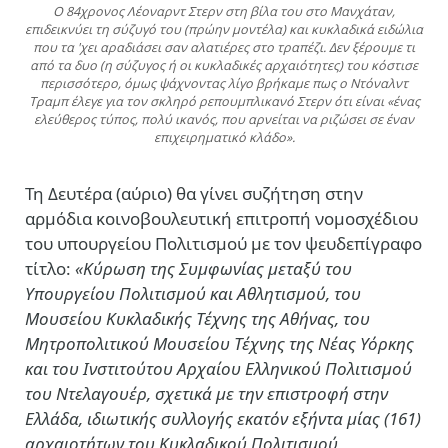
Ο 84χρονος Λέοναρντ Στερν στη βίλα του στο Μανχάταν,
επιδεικνύει τη σύζυγό του (πρώην μοντέλα) και κυκλαδικά ειδώλια
που τα 'χει αραδιάσει σαν αλατιέρες στο τραπέζι. Δεν ξέρουμε τι
από τα δυο (η σύζυγος ή οι κυκλαδικές αρχαιότητες) του κόστισε
περισσότερο, όμως ψάχνοντας λίγο βρήκαμε πως ο Ντόναλντ
Τραμπ έλεγε για τον σκληρό ρεπουμπλικανό Στερν ότι είναι «ένας
ελεύθερος τύπος, πολύ ικανός, που αρνείται να ριζώσει σε έναν
επιχειρηματικό κλάδο».
Τη Δευτέρα (αύριο) θα γίνει συζήτηση στην
αρμόδια κοινοβουλευτική επιτροπή νομοσχέδιου
του υπουργείου Πολιτισμού με τον ψευδεπίγραφο
τίτλο:
«Κύρωση της Συμφωνίας μεταξύ του
Υπουργείου Πολιτισμού και Αθλητισμού, του
Μουσείου Κυκλαδικής Τέχνης της Αθήνας, του
Μητροπολιτικού Μουσείου Τέχνης της Νέας Υόρκης
και του Ινστιτούτου Αρχαίου Ελληνικού Πολιτισμού
του Ντελαγουέρ, σχετικά με την επιστροφή στην
Ελλάδα, ιδιωτικής συλλογής εκατόν εξήντα μίας (161)
αρχαιοτήτων του Κυκλαδικού Πολιτισμού,