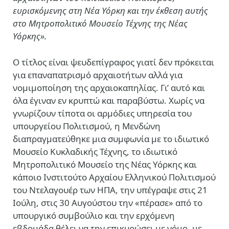
ευρισκόμενης στη Νέα Υόρκη και την έκθεση αυτής
στο Μητροπολιτικό Μουσείο Τέχνης της Νέας
Υόρκης».
Ο τίτλος είναι ψευδεπίγραφος γιατί δεν πρόκειται
για επαναπατρισμό αρχαιοτήτων αλλά για
νομιμοποίηση της αρχαιοκαπηλίας. Γι’ αυτό και
όλα έγιναν εν κρυπτώ και παραβύστω. Χωρίς να
γνωρίζουν τίποτα οι αρμόδιες υπηρεσία του
υπουργείου Πολιτισμού, η Μενδώνη
διαπραγματεύθηκε μια συμφωνία με το ιδιωτικό
Μουσείο Κυκλαδικής Τέχνης, το ιδιωτικό
Μητροπολιτικό Μουσείο της Νέας Υόρκης και
κάποιο Ινστιτούτο Αρχαίου Ελληνικού Πολιτισμού
του Ντελαγουέρ των ΗΠΑ, την υπέγραψε στις 21
Ιούλη, στις 30 Αυγούστου την «πέρασε» από το
υπουργικό συμβούλιο και την ερχόμενη
εβδομάδα θέλει να την επικυρώσει με νόμο, με