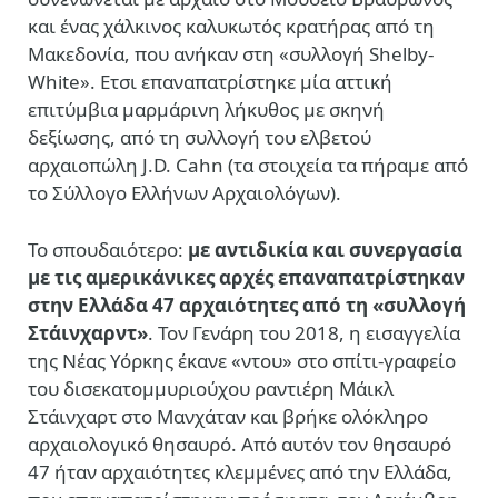
και ένας χάλκινος καλυκωτός κρατήρας από τη
Μακεδονία, που ανήκαν στη «συλλογή Shelby-
White». Ετσι επαναπατρίστηκε μία αττική
επιτύμβια μαρμάρινη λήκυθος με σκηνή
δεξίωσης, από τη συλλογή του ελβετού
αρχαιοπώλη J.D. Cahn (τα στοιχεία τα πήραμε από
το Σύλλογο Ελλήνων Αρχαιολόγων).
Το σπουδαιότερο:
με αντιδικία και συνεργασία
με τις αμερικάνικες αρχές επαναπατρίστηκαν
στην Ελλάδα 47 αρχαιότητες από τη «συλλογή
Στάινχαρντ»
. Τον Γενάρη του 2018, η εισαγγελία
της Νέας Υόρκης έκανε «ντου» στο σπίτι-γραφείο
του δισεκατομμυριούχου ραντιέρη Μάικλ
Στάινχαρτ στο Μανχάταν και βρήκε ολόκληρο
αρχαιολογικό θησαυρό. Από αυτόν τον θησαυρό
47 ήταν αρχαιότητες κλεμμένες από την Ελλάδα,