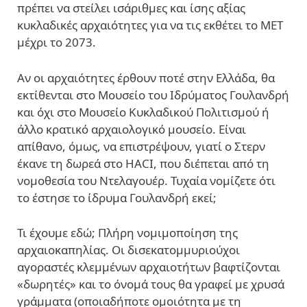
πρέπει να στείλει ισάριθμες και ίσης αξίας
κυκλαδικές αρχαιότητες για να τις εκθέτει το ΜΕΤ
μέχρι το 2073.
Αν οι αρχαιότητες έρθουν ποτέ στην Ελλάδα, θα
εκτίθενται στο Μουσείο του Ιδρύματος Γουλανδρή
και όχι στο Μουσείο Κυκλαδικού Πολιτισμού ή
άλλο κρατικό αρχαιολογικό μουσείο. Είναι
απίθανο, όμως, να επιστρέψουν, γιατί ο Στερν
έκανε τη δωρεά στο HACI, που διέπεται από τη
νομοθεσία του Ντελαγουέρ. Τυχαία νομίζετε ότι
το έστησε το ίδρυμα Γουλανδρή εκεί;
Τι έχουμε εδώ; Πλήρη νομιμοποίηση της
αρχαιοκαπηλίας. Οι δισεκατομμυριούχοι
αγοραστές κλεμμένων αρχαιοτήτων βαφτίζονται
«δωρητές» και το όνομά τους θα γραφεί με χρυσά
γράμματα (οποιαδήποτε ομοιότητα με τη