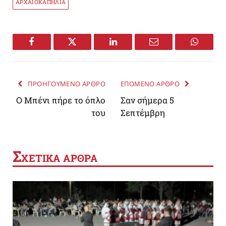
ΑΡΧΑΙΟΚΑΠΗΛΙΑ
Facebook
Twitter
LinkedIn
Email
WhatsA
ΠΡΟΗΓΟΥΜΕΝΟ ΑΡΘΡΟ
ΕΠΟΜΕΝΟ ΑΡΘΡΟ
O Μπένι πήρε το όπλο
Σαν σήμερα 5
του
Σεπτέμβρη
Σ
ΧΕΤΙΚΑ ΑΡΘΡΑ