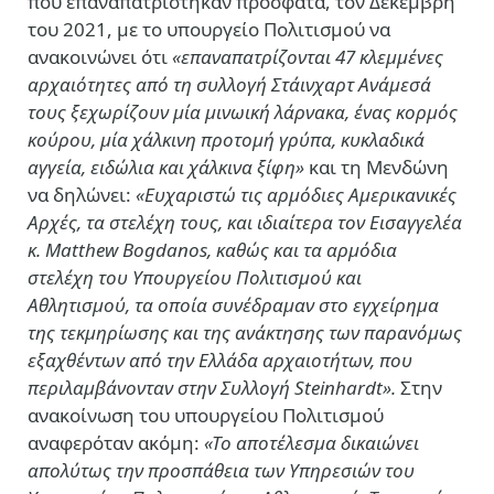
που επαναπατρίστηκαν πρόσφατα, τον Δεκέμβρη
του 2021, με το υπουργείο Πολιτισμού να
ανακοινώνει ότι
«επαναπατρίζονται 47 κλεμμένες
αρχαιότητες από τη συλλογή Στάινχαρτ Ανάμεσά
τους ξεχωρίζουν μία μινωική λάρνακα, ένας κορμός
κούρου, μία χάλκινη προτομή γρύπα, κυκλαδικά
αγγεία, ειδώλια και χάλκινα ξίφη»
και τη Μενδώνη
να δηλώνει:
«Ευχαριστώ τις αρμόδιες Αμερικανικές
Αρχές, τα στελέχη τους, και ιδιαίτερα τον Εισαγγελέα
κ. Matthew Bogdanos, καθώς και τα αρμόδια
στελέχη του Υπουργείου Πολιτισμού και
Αθλητισμού, τα οποία συνέδραμαν στο εγχείρημα
της τεκμηρίωσης και της ανάκτησης των παρανόμως
εξαχθέντων από την Ελλάδα αρχαιοτήτων, που
περιλαμβάνονταν στην Συλλογή Steinhardt».
Στην
ανακοίνωση του υπουργείου Πολιτισμού
αναφερόταν ακόμη:
«Το αποτέλεσμα δικαιώνει
απολύτως την προσπάθεια των Υπηρεσιών του