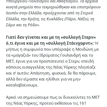
Υπουργείου Πολιτισμού και Αθλητισμού. Τα αρχαία
κινητά μνημεία που τεκμηριώθηκαν και επιστρέφουν
λοιπόν στην Ελλάδα, προέρχονται από τη Στερεά
Ελλάδα, την Κρήτη, τις Κυκλάδες (Πάρο, Νάξο), τη
Σάμο και τη Ρόδο».
Γιατί δεν γίνεται και με τη «συλλογή Στερν»
ό,τι έγινε και με τη «συλλογή Στάινχαρντ»;
‘Η
μήπως η συμφωνία που υπέγραψε η Μενδώνη με
τα «μαγαζιά» του Ιδρύματος Γουλανδρή και το
ΜΕΤ, έγινε για να προστατευτεί ο Στερν, επειδή
κάποιος εισαγγελέας της Νέας Υόρκης πλησίαζε
και σ’ αυτόν; Απάντηση, φυσικά, δε θα πάρουμε,
αλλά δεν είμαστε και ηλίθιοι για να μην
καταλαβαίνουμε.
Αρκεί να σημειώσουμε πως οι διοικούντες το ΜΕΤ
της Νέας Υόρκης, προτού εκθέσουν τις 161