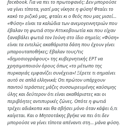
facebook. Για να πει το πρωτοφανές: Δεν μπορούσε
να γίνει τίποτα, γιατί μας νίκησε η φύση! Φταίει το
κακό το ριζικό μας, φταίει κι ο θεός που μας μισεί…
«Φύση» είναι τα καλώδια των ανεμογεννητριών που
έβαλαν τη φωτιά στην Αττικοβοιωτία και που είχαν
ξαναβάλει φωτιά τον Ιούνη στο ίδιο σημείο; «Φύση»
είναι τα εντελώς ακαθάριστα δάση που έχουν γίνει
μπαρουταποθήκες; Εβαλαν τους/τις
«δημοσιογράφους» της κυβερνητικής ΕΡΤ να
χρησιμοποιούν όρους όπως «το μέτωπο της
πυρκαγιάς εμφανίζει συνέχεια»! Ξέρετε τι σημαίνει
αυτό σε απλά ελληνικά; Οτι πρώτον υπάρχουν
παντού τεράστιες μάζες συσσωρευμένης καύσιμης
ύλης και δεύτερον ότι είναι ακαθάριστες και οι
περιβόητες αντιπυρικές ζώνες. Οπότε η φωτιά
τρέχει αδιάκοπα και θα σβήσει μόνο όταν κάψει ό,τι
καίγεται. Και ο Μητσοτάκης βγήκε να πει ότι δεν
μπορούσε να γίνει τίποτα απέναντι στη… μάνα φύση.