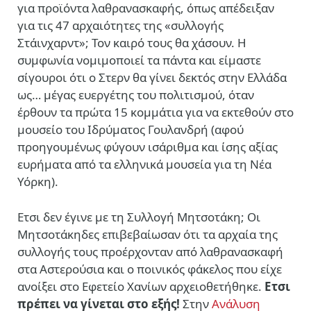
για προϊόντα λαθρανασκαφής, όπως απέδειξαν
για τις 47 αρχαιότητες της «συλλογής
Στάινχαρντ»; Τον καιρό τους θα χάσουν. Η
συμφωνία νομιμοποιεί τα πάντα και είμαστε
σίγουροι ότι ο Στερν θα γίνει δεκτός στην Ελλάδα
ως… μέγας ευεργέτης του πολιτισμού, όταν
έρθουν τα πρώτα 15 κομμάτια για να εκτεθούν στο
μουσείο του Ιδρύματος Γουλανδρή (αφού
προηγουμένως φύγουν ισάριθμα και ίσης αξίας
ευρήματα από τα ελληνικά μουσεία για τη Νέα
Υόρκη).
Ετσι δεν έγινε με τη Συλλογή Μητσοτάκη; Οι
Μητσοτάκηδες επιβεβαίωσαν ότι τα αρχαία της
συλλογής τους προέρχονταν από λαθρανασκαφή
στα Αστερούσια και ο ποινικός φάκελος που είχε
ανοίξει στο Εφετείο Χανίων αρχειοθετήθηκε.
Ετσι
πρέπει να γίνεται στο εξής!
Στην
Ανάλυση