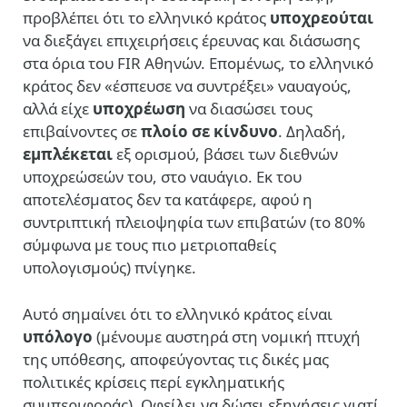
προβλέπει ότι το ελληνικό κράτος
υποχρεούται
να διεξάγει επιχειρήσεις έρευνας και διάσωσης
στα όρια του FIR Αθηνών. Επομένως, το ελληνικό
κράτος δεν «έσπευσε να συντρέξει» ναυαγούς,
αλλά είχε
υποχρέωση
να διασώσει τους
επιβαίνοντες σε
πλοίο σε κίνδυνο
. Δηλαδή,
εμπλέκεται
εξ ορισμού, βάσει των διεθνών
υποχρεώσεών του, στο ναυάγιο. Εκ του
αποτελέσματος δεν τα κατάφερε, αφού η
συντριπτική πλειοψηφία των επιβατών (το 80%
σύμφωνα με τους πιο μετριοπαθείς
υπολογισμούς) πνίγηκε.
Αυτό σημαίνει ότι το ελληνικό κράτος είναι
υπόλογο
(μένουμε αυστηρά στη νομική πτυχή
της υπόθεσης, αποφεύγοντας τις δικές μας
πολιτικές κρίσεις περί εγκληματικής
συμπεριφοράς). Οφείλει να δώσει εξηγήσεις γιατί