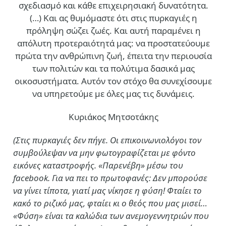
σχεδιασμό και κάθε επιχειρησιακή δυνατότητα.
(…)
Και ας θυμόμαστε ότι στις πυρκαγιές η
πρόληψη σώζει ζωές. Και αυτή παραμένει η
απόλυτη προτεραιότητά μας: να προστατεύουμε
πρώτα την ανθρώπινη ζωή, έπειτα την περιουσία
των πολιτών και τα πολύτιμα δασικά μας
οικοσυστήματα. Αυτόν τον στόχο θα συνεχίσουμε
να υπηρετούμε με όλες μας τις δυνάμεις.
Κυριάκος Μητσοτάκης
(Στις πυρκαγιές δεν πήγε. Οι επικοινωνιολόγοι τον
συμβούλεψαν να μην φωτογραφίζεται με φόντο
εικόνες καταστροφής. «Παρενέβη» μέσω του
facebook. Για να πει το πρωτοφανές: Δεν μπορούσε
να γίνει τίποτα, γιατί μας νίκησε η φύση! Φταίει το
κακό το ριζικό μας, φταίει κι ο θεός που μας μισεί…
«Φύση» είναι τα καλώδια των ανεμογεννητριών που