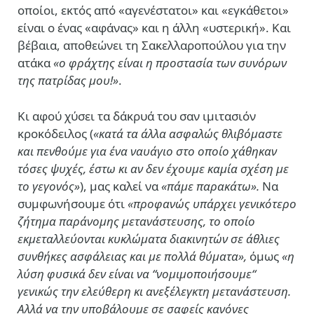
οποίοι, εκτός από «αγενέστατοι» και «εγκάθετοι»
είναι ο ένας «αφάνας» και η άλλη «υστερική». Και
βέβαια, αποθεώνει τη Σακελλαροπούλου για την
ατάκα
«ο φράχτης είναι η προστασία των συνόρων
της πατρίδας μου!»
.
Κι αφού χύσει τα δάκρυά του σαν ιμιτασιόν
κροκόδειλος (
«κατά τα άλλα ασφαλώς θλιβόμαστε
και πενθούμε για ένα ναυάγιο στο οποίο χάθηκαν
τόσες ψυχές, έστω κι αν δεν έχουμε καμία σχέση με
το γεγονός»
), μας καλεί να
«πάμε παρακάτω».
Να
συμφωνήσουμε ότι
«προφανώς υπάρχει γενικότερο
ζήτημα παράνομης μετανάστευσης, το οποίο
εκμεταλλεύονται κυκλώματα διακινητών σε άθλιες
συνθήκες ασφάλειας και με πολλά θύματα»,
όμως
«η
λύση φυσικά δεν είναι να “νομιμοποιήσουμε“
γενικώς την ελεύθερη κι ανεξέλεγκτη μετανάστευση.
Αλλά να την υποβάλουμε σε σαφείς κανόνες