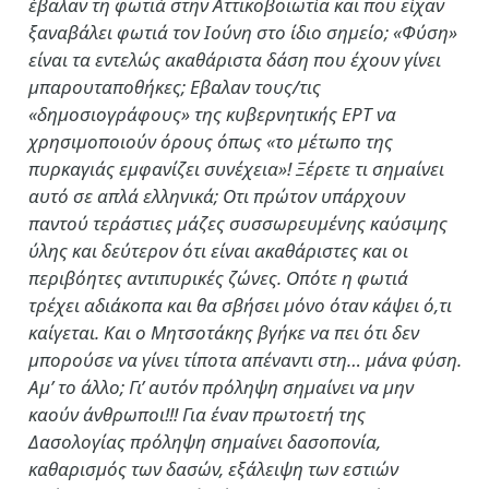
έβαλαν τη φωτιά στην Αττικοβοιωτία και που είχαν
ξαναβάλει φωτιά τον Ιούνη στο ίδιο σημείο; «Φύση»
είναι τα εντελώς ακαθάριστα δάση που έχουν γίνει
μπαρουταποθήκες; Εβαλαν τους/τις
«δημοσιογράφους» της κυβερνητικής ΕΡΤ να
χρησιμοποιούν όρους όπως «το μέτωπο της
πυρκαγιάς εμφανίζει συνέχεια»! Ξέρετε τι σημαίνει
αυτό σε απλά ελληνικά; Οτι πρώτον υπάρχουν
παντού τεράστιες μάζες συσσωρευμένης καύσιμης
ύλης και δεύτερον ότι είναι ακαθάριστες και οι
περιβόητες αντιπυρικές ζώνες. Οπότε η φωτιά
τρέχει αδιάκοπα και θα σβήσει μόνο όταν κάψει ό,τι
καίγεται. Και ο Μητσοτάκης βγήκε να πει ότι δεν
μπορούσε να γίνει τίποτα απέναντι στη… μάνα φύση.
Αμ’ το άλλο; Γι’ αυτόν πρόληψη σημαίνει να μην
καούν άνθρωποι!!! Για έναν πρωτοετή της
Δασολογίας πρόληψη σημαίνει δασοπονία,
καθαρισμός των δασών, εξάλειψη των εστιών