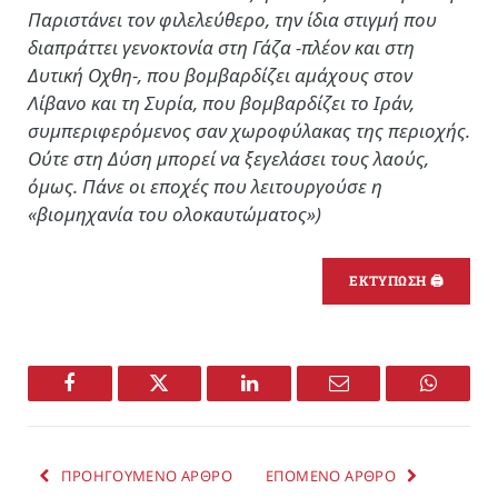
Παριστάνει τον φιλελεύθερο, την ίδια στιγμή που
διαπράττει γενοκτονία στη Γάζα -πλέον και στη
Δυτική Οχθη-, που βομβαρδίζει αμάχους στον
Λίβανο και τη Συρία, που βομβαρδίζει το Ιράν,
συμπεριφερόμενος σαν χωροφύλακας της περιοχής.
Ούτε στη Δύση μπορεί να ξεγελάσει τους λαούς,
όμως. Πάνε οι εποχές που λειτουργούσε η
«βιομηχανία του ολοκαυτώματος»)
ΕΚΤΥΠΩΣΗ 🖨
Facebook
Twitter
LinkedIn
Email
WhatsA
ΠΡΟΗΓΟΥΜΕΝΟ ΑΡΘΡΟ
ΕΠΟΜΕΝΟ ΑΡΘΡΟ