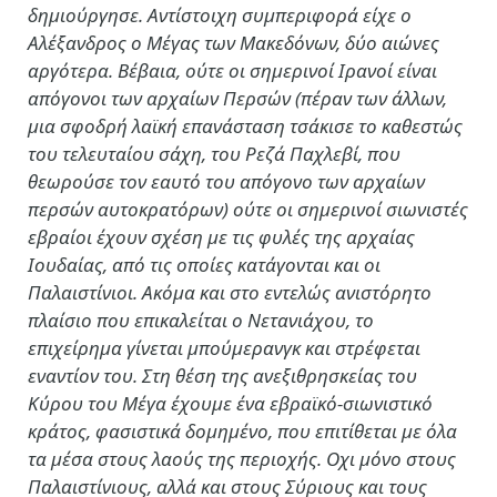
δημιούργησε. Αντίστοιχη συμπεριφορά είχε ο
Αλέξανδρος ο Μέγας των Μακεδόνων, δύο αιώνες
αργότερα. Βέβαια, ούτε οι σημερινοί Ιρανοί είναι
απόγονοι των αρχαίων Περσών (πέραν των άλλων,
μια σφοδρή λαϊκή επανάσταση τσάκισε το καθεστώς
του τελευταίου σάχη, του Ρεζά Παχλεβί, που
θεωρούσε τον εαυτό του απόγονο των αρχαίων
περσών αυτοκρατόρων) ούτε οι σημερινοί σιωνιστές
εβραίοι έχουν σχέση με τις φυλές της αρχαίας
Ιουδαίας, από τις οποίες κατάγονται και οι
Παλαιστίνιοι. Ακόμα και στο εντελώς ανιστόρητο
πλαίσιο που επικαλείται ο Νετανιάχου, το
επιχείρημα γίνεται μπούμερανγκ και στρέφεται
εναντίον του. Στη θέση της ανεξιθρησκείας του
Κύρου του Μέγα έχουμε ένα εβραϊκό-σιωνιστικό
κράτος, φασιστικά δομημένο, που επιτίθεται με όλα
τα μέσα στους λαούς της περιοχής. Οχι μόνο στους
Παλαιστίνιους, αλλά και στους Σύριους και τους