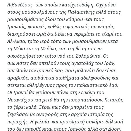
Λιβανέζους, των οποίων κατέχει εδάφη. Οχι μόνο
στους μουσουλμάνους της Παλαιστίνης αλλά στους
μουσουλμάνους όλου του κόσμου -και τους
Ιρανούς, φυσικά-, καθώς ο φανατικός σιωνισμός
διακηρύσσει ωμά ότι θέλει να γκρεμίσει το τζαμί του
Αλ-Ακσα, τρίτο ιερό τόπο των μουσουλμάνων μετά
τη Μέκα και τη Μεδίνα, και στη θέση του να
οικοδομήσει τον τρίτο ναό του Σολομώντα. Οι
σιωνιστές δεν απειλούν τους αγιατολάχ του Ιράν,
απειλούν τον ιρανικό λαό, που μολονότι δεν είναι
αραβικός, αισθάνεται αισθήματα αδελφοσύνης και
στέκεται αλληλέγγυος προς τον παλαιστινιακό λαό.
Οι Ιρανοί θα φτύσουν πάνω στην εικόνα του
Νετανιάχου και μετά θα την ποδοπατήσουν. Κι αυτός
το ξέρει καλά. Ξέρει πως δεν μπορεί να τους
ξεγελάσει με αναφορές στην αρχαία ιστορία της
περιοχής. Η γελοία -και προκλητική συνάμα- δήλωσή
του δεν απευθύνεται στους Ιρανούς αλλά στη Δύση.