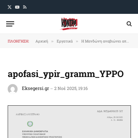
X
YouTube
RSS
(Twitter)
ΠΛΟΗΓΗΣΗ:
Αρχική
Εργατικά
Η Μενδώνη αναβιώνει απροκάλυπτα το Συνδικαλιστικό της Ασφάλειας!
»
»
apofasi_ypir_gramm_YPPO
Eksegersi.gr
2 Νοέ 2025, 19:16