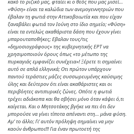
κακό το ριζικό μας, φταίει κι ο θεός που μας μισεί…
«Φύση» είναι τα καλώδια των ανεμογεννητριών που
έβαλαν τη φωτιά στην Αττικοβοιωτία και που είχαν
ξαναβάλει φωτιά τον Ιούνη στο ίδιο σημείο; «Φύση»
είναι τα εντελώς ακαθάριστα δάση που έχουν γίνει
μπαρουταποθήκες; Εβαλαν τους/τις
«δημοσιογράφους» της κυβερνητικής ΕΡΤ να
χρησιμοποιούν όρους όπως «το μέτωπο της
πυρκαγιάς εμφανίζει συνέχεια»! Ξέρετε τι σημαίνει
αυτό σε απλά ελληνικά; Οτι πρώτον υπάρχουν
παντού τεράστιες μάζες συσσωρευμένης καύσιμης
ύλης και δεύτερον ότι είναι ακαθάριστες και οι
περιβόητες αντιπυρικές ζώνες. Οπότε η φωτιά
τρέχει αδιάκοπα και θα σβήσει μόνο όταν κάψει ό,τι
καίγεται. Και ο Μητσοτάκης βγήκε να πει ότι δεν
μπορούσε να γίνει τίποτα απέναντι στη… μάνα φύση.
Αμ’ το άλλο; Γι’ αυτόν πρόληψη σημαίνει να μην
καούν άνθρωποι!!! Για έναν πρωτοετή της