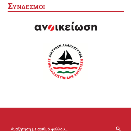
Σ
ΥΝΔΕΣΜΟΙ
SEARCH BUTTON