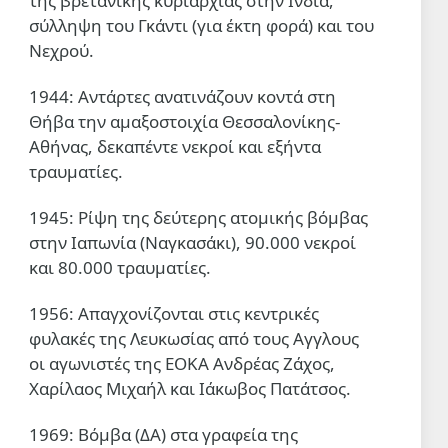
της βρετανικής κυριαρχίας στην Ινδία,
σύλληψη του Γκάντι (για έκτη φορά) και του
Νεχρού.
1944: Αντάρτες ανατινάζουν κοντά στη
Θήβα την αμαξοστοιχία Θεσσαλονίκης-
Αθήνας, δεκαπέντε νεκροί και εξήντα
τραυματίες.
1945: Ρίψη της δεύτερης ατομικής βόμβας
στην Ιαπωνία (Ναγκασάκι), 90.000 νεκροί
και 80.000 τραυματίες.
1956: Απαγχονίζονται στις κεντρικές
φυλακές της Λευκωσίας από τους Αγγλους
οι αγωνιστές της ΕΟΚΑ Ανδρέας Ζάχος,
Χαρίλαος Μιχαήλ και Ιάκωβος Πατάτσος.
1969: Βόμβα (ΔΑ) στα γραφεία της