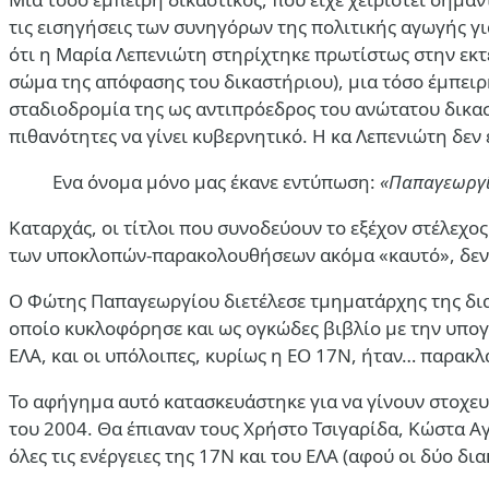
τις εισηγήσεις των συνηγόρων της πολιτικής αγωγής γ
ότι η Μαρία Λεπενιώτη στηρίχτηκε πρωτίστως στην εκ
σώμα της απόφασης του δικαστήριου), μια τόσο έμπειρ
σταδιοδρομία της ως αντιπρόεδρος του ανώτατου δικαστ
πιθανότητες να γίνει κυβερνητικό. Η κα Λεπενιώτη δεν 
Ενα όνομα μόνο μας έκανε εντύπωση:
«Παπαγεωργίο
Καταρχάς, οι τίτλοι που συνοδεύουν το εξέχον στέλεχος τ
των υποκλοπών-παρακολουθήσεων ακόμα «καυτό», δεν ε
Ο Φώτης Παπαγεωργίου διετέλεσε τμηματάρχης της δι
οποίο κυκλοφόρησε και ως ογκώδες βιβλίο με την υπο
ΕΛΑ, και οι υπόλοιπες, κυρίως η ΕΟ 17Ν, ήταν… παρακλ
Το αφήγημα αυτό κατασκευάστηκε για να γίνουν στοχευ
του 2004. Θα έπιαναν τους Χρήστο Τσιγαρίδα, Κώστα Α
όλες τις ενέργειες της 17Ν και του ΕΛΑ (αφού οι δύο δ