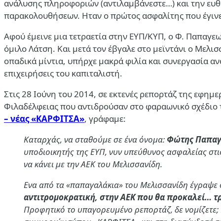
ανάλυσης πληροφοριών (αντιλαμβάνεστε…) και την ευθ
παρακολουθήσεων. Ηταν ο πρώτος ασφαλίτης που έγινε
Αφού έμεινε μια τετραετία στην ΕΥΠ/ΚΥΠ, ο Φ. Παπαγεω
όμιλο Λάτση. Και μετά τον έβγαλε στο μεϊντάνι ο Μελι
οπαδικά μίντια, υπήρχε μακρά φιλία και συνεργασία αν
επιχειρήσεις του καπιταλιστή.
Στις 28 Ιούνη του 2014, σε εκτενές ρεπορτάζ της εφημ
Φιλαδέλφειας που αντιδρούσαν στο φαραωνικό σχέδιο τ
– νέας «ΚΑΡΦΙΤΣΑ»
, γράφαμε:
Καταρχάς, να σταθούμε σε ένα όνομα:
Φώτης Παπαγ
υποδιοικητής της ΕΥΠ, νυν υπεύθυνος ασφαλείας στις 
να κάνει με την ΑΕΚ του Μελισσανίδη.
Ενα από τα «παπαγαλάκια» του Μελισσανίδη έγραψε 
αντιτρομοκρατική, στην ΑΕΚ που θα προκαλεί… τ
Προφητικό το υπαγορευμένο ρεπορτάζ, δε νομίζετε; 