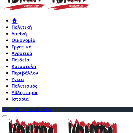
Πολιτική
Διεθνή
Οικονομία
Εργατικά
Αγροτικά
Παιδεία
Καταστολή
Περιβάλλον
Υγεία
Πολιτισμός
Αθλητισμός
Ιστορία
X (Twitter)
YouTube
RSS