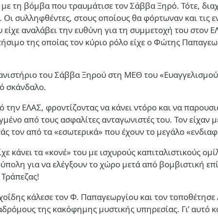
με τη βόμβα που τραυμάτισε τον Σάββα Ξηρό. Τότε, διαχ
. Οι συλληφθέντες, στους οποίους θα φόρτωναν και τις
είχε αναλάβει την ευθύνη για τη συμμετοχή του στον ΕΛ
στήσιμο της οποίας τον κύριο ρόλο είχε ο Φώτης Παπαγε
νιστήριο του Σάββα Ξηρού στη ΜΕΘ του «Ευαγγελισμού», 
κό σκάνδαλο.
 την ΕΛΑΣ, φροντίζοντας να κάνει ντόρο και να παρουσι
γμένο από τους ασφαλίτες ανταγωνιστές του. Τον είχαν 
άς τον από τα «εσωτερικά» που έχουν το μεγάλο «ενδιαφ
χε κάνει τα «κονέ» του με ισχυρούς καπιταλιστικούς ομί
πολη για να ελέγξουν το χώρο μετά από βομβιστική επ
 Τράπεζας!
σοχοΐδης κάλεσε τον Φ. Παπαγεωργίου και τον τοποθέτησ
αδρόμους της κακόφημης μυστικής υπηρεσίας. Γι’ αυτό κ