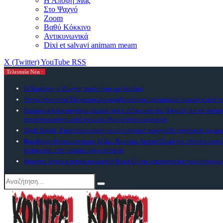
Η Αποψή Μας
Στο Ψαχνό
Zoom
Βαθύ Κόκκινο
Αντικυνωνικά
Dixi et salvavi animam meam
X (Twitter)
YouTube
RSS
Τελευταία Νέα :
Ο Χρήστος ο Ζιώγας πού είναι, ρε παιδιά;
Οχτώ υπουργοί Εξωτερικών αραβικών και ισλαμικών χωρών κατά τη
Γερμανικό δικαστήριο έκρινε ότι η σύγκριση του Ισραήλ με το ναζι
προστατεύεται από την ελευθερία στην έκφραση
Zajdi Ζajidi: Γιατί ένα ωραίο μελαγχολικό τραγούδι ενόχλησε τα φα
Βάρβαρα βασανιστήρια: Ο Δρ. Χουσάμ Αμπού Σαφίγια υπέστη κατ
βρίσκεται υπό ισραηλινή κράτηση
Θέουτα: όταν η αποικιοκρατία βαφτίζεται «προστασία των συνόρω