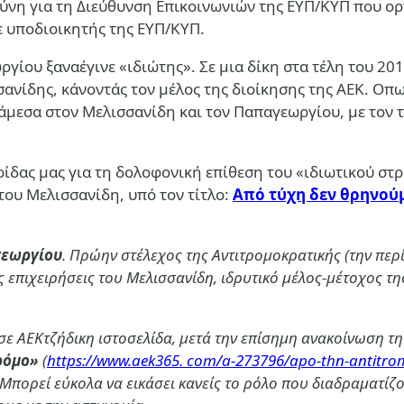
ύνη για τη Διεύθυνση Επικοινωνιών της ΕΥΠ/ΚΥΠ που ορ
 υποδιοικητής της ΕΥΠ/ΚΥΠ.
ργίου ξαναέγινε «ιδιώτης». Σε μια δίκη στα τέλη του 2
σσανίδης, κάνοντάς τον μέλος της διοίκησης της ΑΕΚ. Ο
άμεσα στον Μελισσανίδη και τον Παπαγεωργίου, με τον τ
ερίδας μας για τη δολοφονική επίθεση του «ιδιωτικού στ
ου Μελισσανίδη, υπό τον τίτλο:
Από τύχη δεν θρηνούμ
εωργίου
. Πρώην στέλεχος της Αντιτρομοκρατικής (την περ
επιχειρήσεις του Μελισσανίδη, ιδρυτικό μέλος-μέτοχος της 
σε ΑΕΚτζήδικη ιστοσελίδα, μετά την επίσημη ανακοίνωση 
ρόμο»
(
https://www.aek365. com/a-273796/apo-thn-antitro
Μπορεί εύκολα να εικάσει κανείς το ρόλο που διαδραματίζ