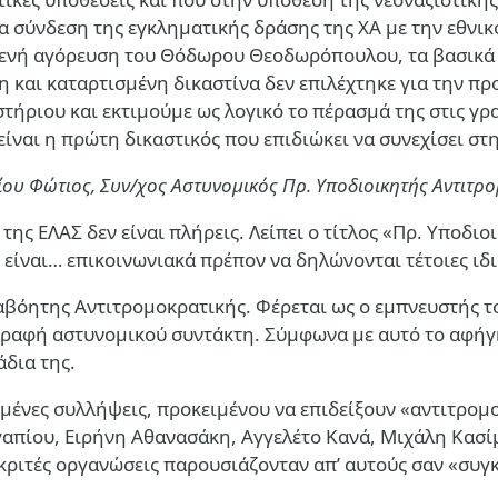
ια σύνδεση της εγκληματικής δράσης της ΧΑ με την εθνι
τενή αγόρευση του Θόδωρου Θεοδωρόπουλου, τα βασικά 
η και καταρτισμένη δικαστίνα δεν επιλέχτηκε για την π
ήριου και εκτιμούμε ως λογικό το πέρασμά της στις γρα
είναι η πρώτη δικαστικός που επιδιώκει να συνεχίσει στη
υ Φώτιος, Συν/χος Αστυνομικός Πρ. Υποδιοικητής Αντιτρ
ης ΕΛΑΣ δεν είναι πλήρεις. Λείπει ο τίτλος «Πρ. Υποδιοικ
ίναι… επικοινωνιακά πρέπον να δηλώνονται τέτοιες ιδι
αβόητης Αντιτρομοκρατικής. Φέρεται ως ο εμπνευστής 
γραφή αστυνομικού συντάκτη. Σύμφωνα με αυτό το αφήγ
άδια της.
μένες συλλήψεις, προκειμένου να επιδείξουν «αντιτρομ
γαπίου, Ειρήνη Αθανασάκη, Αγγελέτο Κανά, Μιχάλη Κασίμ
ιακριτές οργανώσεις παρουσιάζονταν απ’ αυτούς σαν «συγ