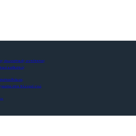
ς σιωνιστικής οντότητας
στικό καθεστώς
σιστοεθνίκια;
άγματα στα πλευρά ενώ
ν»