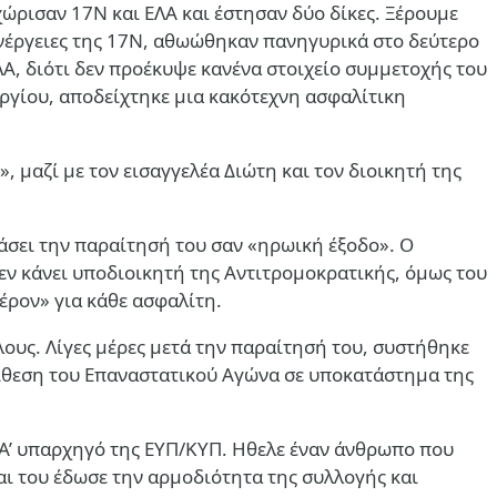
ώρισαν 17Ν και ΕΛΑ και έστησαν δύο δίκες. Ξέρουμε
 ενέργειες της 17Ν, αθωώθηκαν πανηγυρικά στο δεύτερο
Α, διότι δεν προέκυψε κανένα στοιχείο συμμετοχής του
ωργίου, αποδείχτηκε μια κακότεχνη ασφαλίτικη
μαζί με τον εισαγγελέα Διώτη και τον διοικητή της
άσει την παραίτησή του σαν «ηρωική έξοδο». Ο
μεν κάνει υποδιοικητή της Αντιτρομοκρατικής, όμως του
έρον» για κάθε ασφαλίτη.
λους. Λίγες μέρες μετά την παραίτησή του, συστήθηκε
ίθεση του Επαναστατικού Αγώνα σε υποκατάστημα της
ε Α’ υπαρχηγό της ΕΥΠ/ΚΥΠ. Ηθελε έναν άνθρωπο που
αι του έδωσε την αρμοδιότητα της συλλογής και