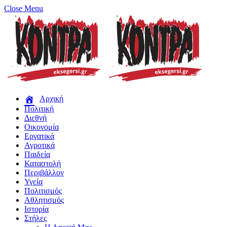
Close Menu
Αρχική
Πολιτική
Διεθνή
Οικονομία
Εργατικά
Αγροτικά
Παιδεία
Καταστολή
Περιβάλλον
Υγεία
Πολιτισμός
Αθλητισμός
Ιστορία
Στήλες