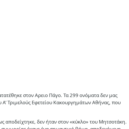
ατατέθηκε στον Αρειο Πάγο. Τα 299 ονόματα δεν μας
υ Α’ Τριμελούς Εφετείου Κακουργημάτων Αθήνας, που
ως αποδείχτηκε, δεν ήταν στον «κύκλο» του Μητσοτάκη.
ής συμμορίας έκανε ένα σημαντικό βήμα, αποδεχόμενη