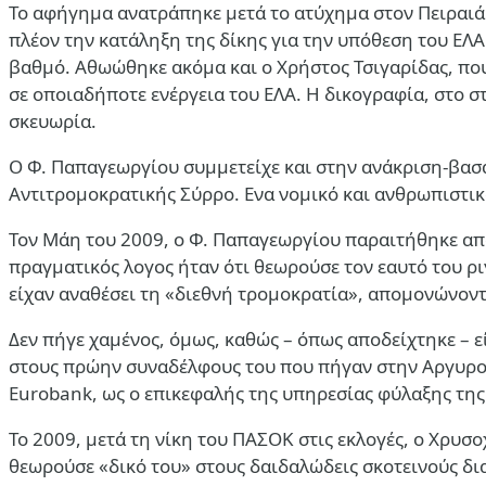
Το αφήγημα ανατράπηκε μετά το ατύχημα στον Πειραιά 
πλέον την κατάληξη της δίκης για την υπόθεση του ΕΛΑ
βαθμό. Αθωώθηκε ακόμα και ο Χρήστος Τσιγαρίδας, που 
σε οποιαδήποτε ενέργεια του ΕΛΑ. Η δικογραφία, στο 
σκευωρία.
Ο Φ. Παπαγεωργίου συμμετείχε και στην ανάκριση-βασα
Αντιτρομοκρατικής Σύρρο. Ενα νομικό και ανθρωπιστι
Τον Μάη του 2009, ο Φ. Παπαγεωργίου παραιτήθηκε από
πραγματικός λογος ήταν ότι θεωρούσε τον εαυτό του ρι
είχαν αναθέσει τη «διεθνή τρομοκρατία», απομονώνοντ
Δεν πήγε χαμένος, όμως, καθώς – όπως αποδείχτηκε – εί
στους πρώην συναδέλφους του που πήγαν στην Αργυρού
Eurobank, ως ο
επικεφαλής της υπηρεσίας φύλαξης της
Το 2009, μετά τη νίκη του ΠΑΣΟΚ στις εκλογές, ο Χρυ
θεωρούσε «δικό του» στους δαιδαλώδεις σκοτεινούς δι