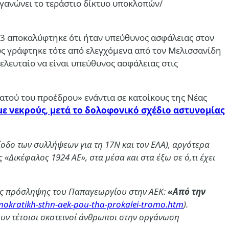
γανώνει το τεράστιο δίκτυο υποκλοπών/
013 αποκαλύφτηκε ότι ήταν υπεύθυνος ασφάλειας στον
πως γράφτηκε τότε από ελεγχόμενα από τον Μελισσανίδη
ελευταίο να είναι υπεύθυνος ασφάλειας στις
ρατού του προέδρου» ενάντια σε κατοίκους της Νέας
ε νεκρούς, μετά το δολοφονικό σχέδιο αστυνομίας
ίοδο των συλλήψεων για τη 17Ν και τον ΕΛΑ), αργότερα
«Δικέφαλος 1924 ΑΕ», στα μέσα και στα έξω σε ό,τι έχει
της πρόσληψης του Παπαγεωργίου στην ΑΕΚ:
«Από την
mokratikh-sthn-aek-pou-tha-prokalei-tromo.htm
).
ουν τέτοιοι σκοτεινοί άνθρωποι στην οργάνωση