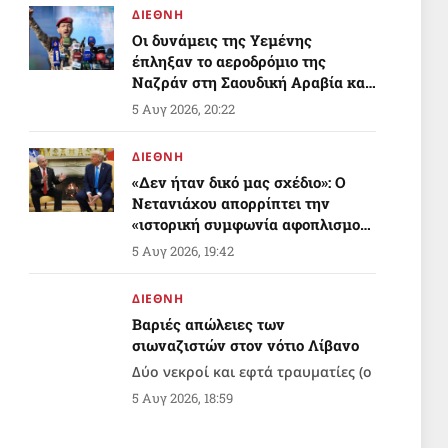
ΔΙΕΘΝΗ
Οι δυνάμεις της Υεμένης
έπληξαν το αεροδρόμιο της
Ναζράν στη Σαουδική Αραβία και
ένα τάνκερ
5 Αυγ 2026, 20:22
ΔΙΕΘΝΗ
«Δεν ήταν δικό μας σχέδιο»: Ο
Νετανιάχου απορρίπτει την
«ιστορική συμφωνία αφοπλισμού»
της Γάζας που προώθησε ο Τραμπ
5 Αυγ 2026, 19:42
ΔΙΕΘΝΗ
Βαριές απώλειες των
σιωναζιστών στον νότιο Λίβανο
Δύο νεκροί και εφτά τραυματίες (ο
ένας σε κρίσιμη κατάσταση)
5 Αυγ 2026, 18:59
ΠΟΛΙΤΙΣΜΟΣ