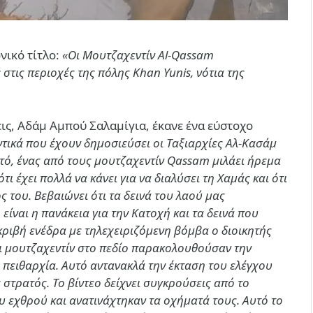
νικό τίτλο:
«Οι Μουτζαχεντίν Al-Qassam
στις περιοχές της πόλης Khan Yunis, νότια της
σεις, Αδάμ Αμπού Σαλαμίγια, έκανε ένα εύστοχο
αντικά που έχουν δημοσιεύσει οι Ταξιαρχίες Αλ-Κασάμ
υτό, ένας από τους μουτζαχεντίν Qassam μιλάει ήρεμα
ι έχει πολλά να κάνει για να διαλύσει τη Χαμάς και ότι
ς του. Βεβαιώνει ότι τα δεινά του λαού μας
είναι η πανάκεια για την Κατοχή και τα δεινά που
κριβή ενέδρα με τηλεχειριζόμενη βόμβα ο διοικητής
οι μουτζαχεντίν στο πεδίο παρακολουθούσαν την
 πειθαρχία. Αυτό αντανακλά την έκταση του ελέγχου
ς στρατός. Το βίντεο δείχνει συγκρούσεις από το
υ εχθρού και ανατινάχτηκαν τα οχήματά τους. Αυτό το