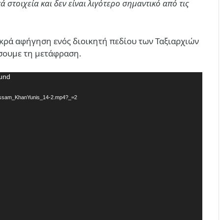
ά στοιχεία και δεν είναι λιγότερο σημαντικό από τις
ακρά αφήγηση ενός διοικητή πεδίου των Ταξιαρχιών
έσουμε τη μετάφραση.
ound
-Qassam_KhanYunis_14-2.mp4?_=2