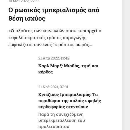
10 Μάι 2022, 22:55
Ο ρωσικός ιμπεριαλισμός από
Η ΠΑΠΑΡΑ
θέση ισχύος
Ο «μοιραίος» Μητσοτάκης και η
«κακιά μάνα» φύση
«Ο πλούτος των κοινωνιών όπου κυριαρχεί ο
4 Αυγ 2026, 05:41
κεφαλαιοκρατικός τρόπος παραγωγής
εμφανίζεται σαν ένας “τεράστιος σωρός…
ΣΑΝ ΣΗΜΕΡΑ
Σαν σήμερα 4 Αυγούστου
21 Απρ 2022, 13:42
4 Αυγ 2026, 00:01
Καρλ Μαρξ: Μισθός, τιμή και
κέρδος
ΔΙΕΘΝΗ
Ζορίζονται από το μπλοκ της
21 Νοέ 2021, 07:31
Αντίστασης οι ξενόδουλοι αστοί
Κινέζικος Ιμπεριαλισμός: Tα
πολιτικοί της Βηρυτού
περιθώρια της παλιάς υψηλής
3 Αυγ 2026, 20:29
κερδοφορίας στενεύουν
Παρά τη συνεχιζόμενη
ΔΙΕΘΝΗ
υπερεκμετάλλευση του
Το Ιράν διαψεύδει ότι επήλθε
προλεταριάτου