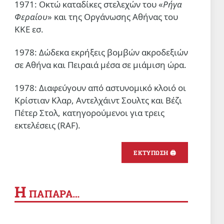
1971: Οκτώ καταδίκες στελεχών του «
Ρήγα
Φεραίου
» και της Οργάνωσης Αθήνας του
ΠΑΙΔΕΙΑ
ΚΚΕ εσ.
Tηλεφωνικές απειλές του
ΙΝΕΔΙΒΙΜ καταγγέλλει ο
Σύλλογος Οικότροφων ΦΕΑ
1978: Δώδεκα εκρήξεις βομβών ακροδεξιών
σε Αθήνα και Πειραιά μέσα σε μιάμιση ώρα.
2 Αυγ 2026, 19:43
1978: Διαφεύγουν από αστυνομικό κλοιό οι
ΔΙΕΘΝΗ
Κρίστιαν Κλαρ, Αντελχάιντ Σουλτς και Βέζι
112 σοροί ανασύρθηκαν από τα
ερείπια στη συνοικία Σάμπρα
Πέτερ Στολ, κατηγορούμενοι για τρεις
στην Πόλη της Γάζας
εκτελέσεις (RAF).
Αλλες 157 σοροί παραμένουν
2 Αυγ 2026, 19:37
εγκλωβισμένες
ΕΚΤΥΠΩΣΗ 🖨
Η
ΠΑΠΑΡΑ…