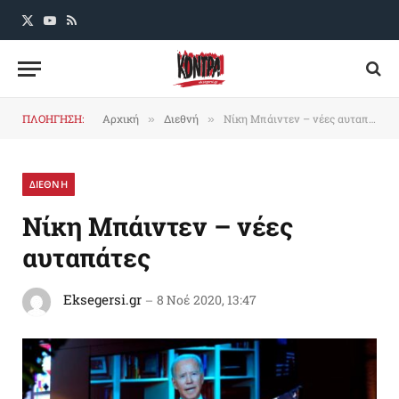
X
YouTube
RSS
(Twitter)
ΠΛΟΗΓΗΣΗ:
Αρχική
Διεθνή
Νίκη Μπάιντεν – νέες αυταπάτες
»
»
ΔΙΕΘΝΗ
Νίκη Μπάιντεν – νέες
αυταπάτες
Eksegersi.gr
8 Νοέ 2020, 13:47