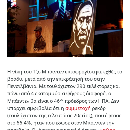
Η νίκη του Τζο Μπάιντεν επισφραγίστηκε εχθές το
βράδυ, μετά από την επικράτησή του στην
Πενσιλβάνια. Με τουλάχιστον 290 εκλέκτορες και
πάνω από 4 εκατομμύρια ψήφους διαφορά, ο
ος
Μπάιντεν θα είναι ο 46
πρόεδρος των ΗΠΑ. Δεν
υπάρχει αμφιβολία ότι η
συμμετοχή
ρεκόρ
(τουλάχιστον της τελευτάιας 20ετίας), που έφτασε
στο 66,4%, ήταν που έδωσε στον Μπάιντεν την
προεδρία. Οι Αφροαμερικανοί ψήφισαν
μαζικά