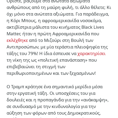
Ορίστε, βάζουμε στα ανώτατα αξιώματα
ανθρώπους από τη μαύρη φυλή, τι άλλο θέλετε; Κι
όχι μόνο στα ανώτατα αξιώματα. Για παράδειγμα,
η Κόρι Μπους, η αφροαμερικανίδα νοσοκόμα,
ακτιβίστρια μάλιστα του κινήματος Black Lives
Matter, ήταν η πρώτη Aφροαμερικανίδα που
εκλέχθηκε
από το Μιζούρι στη Βουλή των
Αντιπροσώπων, με μία τεράστια πλειοψηφία της
τάξης του 79%! Η ίδια έσπευσε να
χαρακτηρίσει
τη νίκη της ως «πολιτική επανάσταση» που
επιβεβαιώνει τη στιγμή των
περιθωριοποιημένων και των ξεχασμένων!
Ο Τραμπ κράτησε ένα σημαντικό μερίδιο μέσα
στην εργατική τάξη. Οι υποσχέσεις του για
δουλειές και η προπαγάνδα για την «ανάκαμψη»,
σε συνδυασμό με την κινδυνολογία για την
αύξηση των φόρων από τους Δημοκρατικούς,