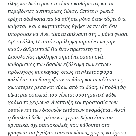
ύλης και δεύτερον ότι είναι ακαθάριστες και οι
περιβόητες αντιπυρικές ζώνες. Οπότε η φωτιά
τρέχει αδιάκοπα και θα σβήσει μόνο όταν κάψει ό,τι
καίγεται. Και ο Μητσοτάκης βγήκε να πει ότι δεν
μπορούσε να γίνει τίποτα απέναντι στη… μάνα φύση.
Αμ’ το άλλο; Γι’ αυτόν πρόληψη σημαίνει να μην
καούν άνθρωποι!!! Για έναν πρωτοετή της
Δασολογίας πρόληψη σημαίνει δασοπονία,
καθαρισμός των δασών, εξάλειψη των εστιών
πρόκλησης πυρκαγιάς, όπως τα ηλεκτροφόρα
καλώδια που διασχίζουν τα δάση και οι αδέσποτες
χωματερές μέσα και γύρω από τα δάση. Η πρόληψη
είναι μια δουλειά που γίνεται συστηματικά κάθε
χρόνο το χειμώνα. Ανάπτυξη και προστασία των
δασών και των δασικών εκτάσεων ονομάζεται. Αυτή
η δουλειά θέλει μέσα και χέρια. Χέρια έμπειρα
εργατικά, όχι σαπιοκοιλιές που κάθονται στα
γραφεία και βγάζουν ανακοινώσεις, χωρίς να έχουν