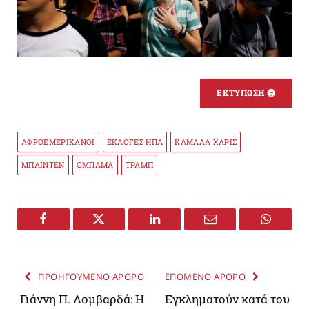
ΕΚΤΥΠΩΣΗ 🖨
ΑΦΡΟΕΜΕΡΙΚΑΝΟΙ
ΕΚΛΟΓΕΣ ΗΠΑ
ΚΑΜΑΛΑ ΧΑΡΙΣ
ΜΠΑΙΝΤΕΝ
ΟΜΠΑΜΑ
ΤΡΑΜΠ
Facebook
Twitter
LinkedIn
Email
WhatsA
ΠΡΟΗΓΟΥΜΕΝΟ ΑΡΘΡΟ
ΕΠΟΜΕΝΟ ΑΡΘΡΟ
Γιάννη Π. Λομβαρδά: Η
Εγκληματούν κατά του