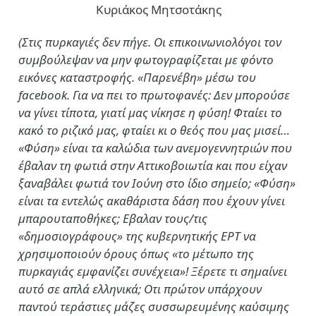
Κυριάκος Μητσοτάκης
(Στις πυρκαγιές δεν πήγε. Οι επικοινωνιολόγοι τον
συμβούλεψαν να μην φωτογραφίζεται με φόντο
εικόνες καταστροφής. «Παρενέβη» μέσω του
facebook. Για να πει το πρωτοφανές: Δεν μπορούσε
να γίνει τίποτα, γιατί μας νίκησε η φύση! Φταίει το
κακό το ριζικό μας, φταίει κι ο θεός που μας μισεί…
«Φύση» είναι τα καλώδια των ανεμογεννητριών που
έβαλαν τη φωτιά στην Αττικοβοιωτία και που είχαν
ξαναβάλει φωτιά τον Ιούνη στο ίδιο σημείο; «Φύση»
είναι τα εντελώς ακαθάριστα δάση που έχουν γίνει
μπαρουταποθήκες; Εβαλαν τους/τις
«δημοσιογράφους» της κυβερνητικής ΕΡΤ να
χρησιμοποιούν όρους όπως «το μέτωπο της
πυρκαγιάς εμφανίζει συνέχεια»! Ξέρετε τι σημαίνει
αυτό σε απλά ελληνικά; Οτι πρώτον υπάρχουν
παντού τεράστιες μάζες συσσωρευμένης καύσιμης