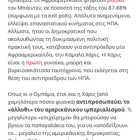
τον Μπάιντεν, σε ποσοστά της τάξης του 87-88%
(σύμφωνα με τα exit polls). Απόλυτα αναμενόμενο,
ελλείψει επαναστατικού κινήματος στις ΗΠΑ.
Αλλωστε, ήταν οι Δημοκρατικοί που
ακολουθώντας τη δοκιμασμένη πολιτική
πρακτική τους, κατέβασαν για αντιπρόεδρο μία
Αφροαμερικανίδα, την Κάμαλα Χάρις. Η Χάρις
είναι η
πρώτη
γυναίκα, μαύρη και
βορειοασιάτισσα ταυτόχρονα, που εκλέγεται στη
θέση του αντιπροέδρου των ΗΠΑ.
Οπως κι ο Ομπάμα, έτσι και η Χάρις (από
χαμηλότερο πόστο φυσικά)
αντιπροσωπεύει το
«άλλοθι» του αμερικάνικου ιμπεριαλισμού
. Τι
μεγαλύτερο «επιχείρημα» θα μπορούσαν να
βρουν τα παπαγαλάκια του, για να «αποδείξουν»
το… μεγαλείο της αμερικάνικης δημοκρατίας;