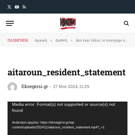
X
YouTube
RSS
(Twitter)
ΠΛΟΗΓΗΣΗ:
Αρχική
Διεθνή
Δεν έχει τέλος το πανηγύρι στον νότιο Λίβανο
»
»
aitaroun_resident_statement
Eksegersi.gr
27 Νοέ 2024, 21:29
Πρόγραμμα
Media error: Format(s) not supported or source(s) not
found
Αναπαραγωγής
Βίντεο
Ανάκτηση αρχείου: https://eksegersi.gr/wp-
content/uploads/2024/11/aitaroun_resident_statement.mp4?_=1