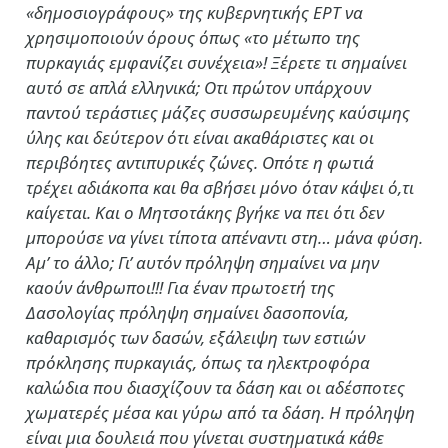
«δημοσιογράφους» της κυβερνητικής ΕΡΤ να
χρησιμοποιούν όρους όπως «το μέτωπο της
πυρκαγιάς εμφανίζει συνέχεια»! Ξέρετε τι σημαίνει
αυτό σε απλά ελληνικά; Οτι πρώτον υπάρχουν
παντού τεράστιες μάζες συσσωρευμένης καύσιμης
ύλης και δεύτερον ότι είναι ακαθάριστες και οι
περιβόητες αντιπυρικές ζώνες. Οπότε η φωτιά
τρέχει αδιάκοπα και θα σβήσει μόνο όταν κάψει ό,τι
καίγεται. Και ο Μητσοτάκης βγήκε να πει ότι δεν
μπορούσε να γίνει τίποτα απέναντι στη… μάνα φύση.
Αμ’ το άλλο; Γι’ αυτόν πρόληψη σημαίνει να μην
καούν άνθρωποι!!! Για έναν πρωτοετή της
Δασολογίας πρόληψη σημαίνει δασοπονία,
καθαρισμός των δασών, εξάλειψη των εστιών
πρόκλησης πυρκαγιάς, όπως τα ηλεκτροφόρα
καλώδια που διασχίζουν τα δάση και οι αδέσποτες
χωματερές μέσα και γύρω από τα δάση. Η πρόληψη
είναι μια δουλειά που γίνεται συστηματικά κάθε