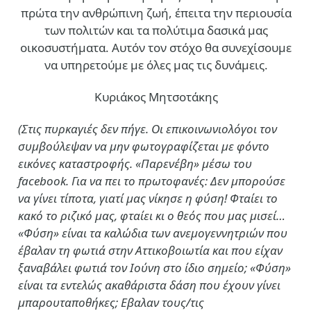
πρώτα την ανθρώπινη ζωή, έπειτα την περιουσία
των πολιτών και τα πολύτιμα δασικά μας
οικοσυστήματα. Αυτόν τον στόχο θα συνεχίσουμε
να υπηρετούμε με όλες μας τις δυνάμεις.
Κυριάκος Μητσοτάκης
(Στις πυρκαγιές δεν πήγε. Οι επικοινωνιολόγοι τον
συμβούλεψαν να μην φωτογραφίζεται με φόντο
εικόνες καταστροφής. «Παρενέβη» μέσω του
facebook. Για να πει το πρωτοφανές: Δεν μπορούσε
να γίνει τίποτα, γιατί μας νίκησε η φύση! Φταίει το
κακό το ριζικό μας, φταίει κι ο θεός που μας μισεί…
«Φύση» είναι τα καλώδια των ανεμογεννητριών που
έβαλαν τη φωτιά στην Αττικοβοιωτία και που είχαν
ξαναβάλει φωτιά τον Ιούνη στο ίδιο σημείο; «Φύση»
είναι τα εντελώς ακαθάριστα δάση που έχουν γίνει
μπαρουταποθήκες; Εβαλαν τους/τις