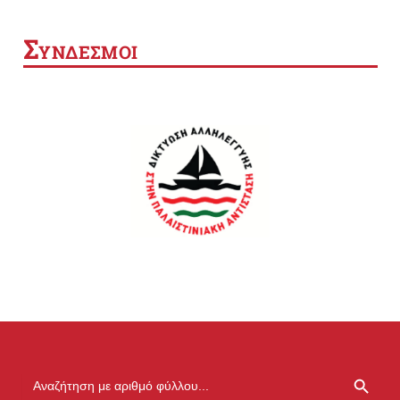
Σ
ΥΝΔΕΣΜΟΙ
SEARCH BUTTON