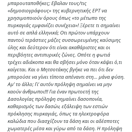
μπαρουταποθήκες; Εβαλαν τους/τις
«δημοσιογράφους» της κυβερνητικής ΕΡΤ να
χρησιμοποιούν όρους όπως «το μέτωπο της
πυρκαγιάς εμφανίζει συνέχεια»! Ξέρετε τι σημαίνει
αυτό σε απλά ελληνικά; Οτι πρώτον υπάρχουν
παντού τεράστιες μάζες συσσωρευμένης καύσιμης
ύλης και δεύτερον ότι είναι ακαθάριστες και οι
περιβόητες αντιπυρικές ζώνες. Οπότε η φωτιά
τρέχει αδιάκοπα και θα σβήσει μόνο όταν κάψει ό,τι
καίγεται. Και ο Μητσοτάκης βγήκε να πει ότι δεν
μπορούσε να γίνει τίποτα απέναντι στη… μάνα φύση.
Αμ’ το άλλο; Γι’ αυτόν πρόληψη σημαίνει να μην
καούν άνθρωποι!!! Για έναν πρωτοετή της
Δασολογίας πρόληψη σημαίνει δασοπονία,
καθαρισμός των δασών, εξάλειψη των εστιών
πρόκλησης πυρκαγιάς, όπως τα ηλεκτροφόρα
καλώδια που διασχίζουν τα δάση και οι αδέσποτες
χωματερές μέσα και γύρω από τα δάση. Η πρόληψη