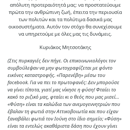
απόλυτη προτεραιότητά μας: να προστατεύουμε
πρώτα την ανθρώπινη ζωή, έπειτα την περιουσία
των πολιτών και τα πολύτιμα δασικά μας
οικοσυστήματα. Αυτόν τον στόχο θα συνεχίσουμε
να υπηρετούμε με όλες μας τις δυνάμεις.
Κυριάκος Μητσοτάκης
(Στις πυρκαγιές δεν πήγε. Οι επικοινωνιολόγοι τον
συμβούλεψαν να μην φωτογραφίζεται με φόντο
εικόνες καταστροφής. «Παρενέβη» μέσω του
facebook. Για να πει το πρωτοφανές: Δεν μπορούσε
να γίνει τίποτα, γιατί μας νίκησε η φύση! Φταίει το
κακό το ριζικό μας, φταίει κι ο θεός που μας μισεί…
«Φύση» είναι τα καλώδια των ανεμογεννητριών που
έβαλαν τη φωτιά στην Αττικοβοιωτία και που είχαν
ξαναβάλει φωτιά τον Ιούνη στο ίδιο σημείο; «Φύση»
είναι τα εντελώς ακαθάριστα δάση που έχουν γίνει