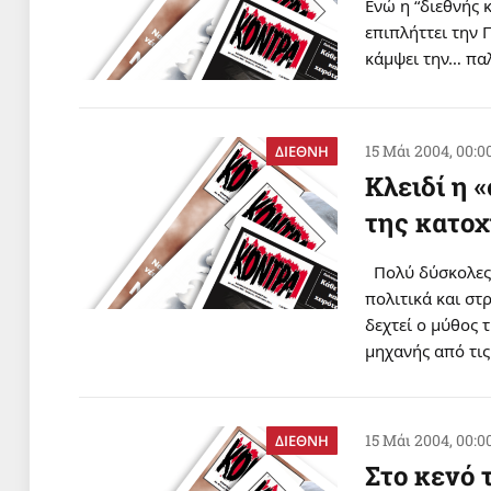
Eνώ η “διεθνής 
επιπλήττει την 
κάμψει την… παλ
15 Μάι 2004, 00:0
ΔΙΕΘΝΗ
Kλειδί η 
της κατο
Πολύ δύσκολες 
πολιτικά και στ
δεχτεί ο μύθος 
μηχανής από τι
15 Μάι 2004, 00:0
ΔΙΕΘΝΗ
Στο κενό 