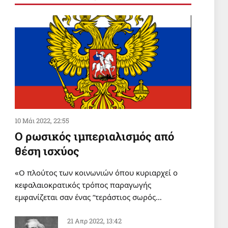
Σαν σήμερα 4 Αυγούστου
4 Αυγ 2026, 00:01
ΔΙΕΘΝΗ
Ζορίζονται από το μπλοκ της
Αντίστασης οι ξενόδουλοι αστοί
πολιτικοί της Βηρυτού
3 Αυγ 2026, 20:29
10 Μάι 2022, 22:55
Ο ρωσικός ιμπεριαλισμός από
θέση ισχύος
«Ο πλούτος των κοινωνιών όπου κυριαρχεί ο
κεφαλαιοκρατικός τρόπος παραγωγής
εμφανίζεται σαν ένας “τεράστιος σωρός…
21 Απρ 2022, 13:42