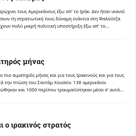
ρώχνει τους Aμερικάνους έξω απ’ το Iράκ. Δεν ήταν ικανοί
σουν τη στρατιωτική τους δύναμη ενάντια στη Φαλούτζα
Eχουν πολύ μικρή πολιτική υποστήριξη έξω απ’ το…
ατηρός μήνας
ο πιο αιματηρός μήνας και για τους Ιρακινούς και για τους
ά την πτώση του Σαντάμ Χουσεϊν. 138 αμερικάνοι
τώθηκαν και 1000 περίπου τραυματίστηκαν μέσα σ’ αυτό…
ι ο ιρακινός στρατός