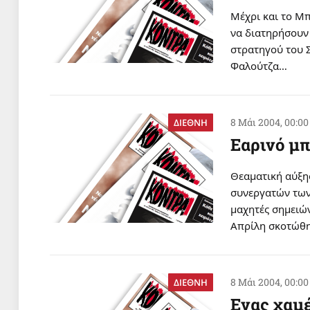
Mέχρι και το M
να διατηρήσουν 
στρατηγού του Σ
Φαλούτζα…
8 Μάι 2004, 00:00
ΔΙΕΘΝΗ
Eαρινό μ
Θεαματική αύξη
συνεργατών των
μαχητές σημειών
Απρίλη σκοτώθη
8 Μάι 2004, 00:00
ΔΙΕΘΝΗ
Eνας χαμ