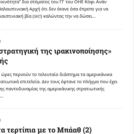
κοινότητα” δια στόματος του ΓΓ του OHE Kόφι Aνάν
Παλαιστινιακή Aρχή ότι δεν έκανε όσα έπρεπε για να
αιστινιακή βία (sic!) καλώντας την να δώσει…
0
«στρατηγική της ιρακινοποίησης»
χής
ώρες περνούν το τελευταίο διάστημα τα αμερικάνικα
ρατιωτικά επιτελεία. Δεν τους έφτανε το πλήγμα που έχει
της παντοδυναμίας της αμερικάνικης στρατιωτικής
ς…
0
τα τερτίπια με το Mπάαθ (2)