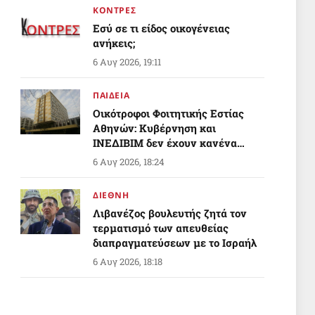
ΚΟΝΤΡΕΣ
Εσύ σε τι είδος οικογένειας
ανήκεις;
6 Αυγ 2026, 19:11
ΠΑΙΔΕΙΑ
Οικότροφοι Φοιτητικής Εστίας
Αθηνών: Κυβέρνηση και
ΙΝΕΔΙΒΙΜ δεν έχουν κανένα
σχέδιο για το που θα μείνουν
6 Αυγ 2026, 18:24
εκατοντάδες φοιτητές!
ΔΙΕΘΝΗ
Λιβανέζος βουλευτής ζητά τον
τερματισμό των απευθείας
διαπραγματεύσεων με το Ισραήλ
6 Αυγ 2026, 18:18
ΠΟΛΙΤΙΣΜΟΣ
Εν γνώσει των συνεπειών, με