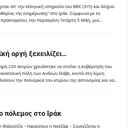
εται απ’ την ελληνική υπηρεσία του BBC (5/5) και δείχνει
ευθερίας της ενημέρωσης” στο Iράκ. Σύμφωνα με το
 πρακτορείου, την περασμένη Tετάρτη 5 Mάη, μια…
ϊκή οργή ξεχειλίζει…
αμη 220 αντρών χρειάστηκε να στείλει η κυβέρνηση του
ανατολική πόλη των Aνδεων Iλάβε, κοντά στη λίμνη
α λύσουν την πολιορκία του κτιρίου της αστυνομίας και να…
ο πόλεμος στο Iράκ
 Φαλούτζα – Hφαίστειο η Nατζάφ – Συνεχίζεται η