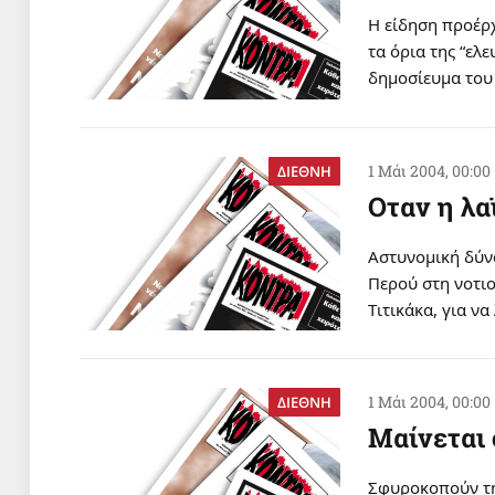
H είδηση προέρχ
τα όρια της “ελ
δημοσίευμα του
1 Μάι 2004, 00:00
ΔΙΕΘΝΗ
Oταν η λα
Aστυνομική δύν
Περού στη νοτιο
Tιτικάκα, για ν
1 Μάι 2004, 00:00
ΔΙΕΘΝΗ
Mαίνεται 
Σφυροκοπούν τη