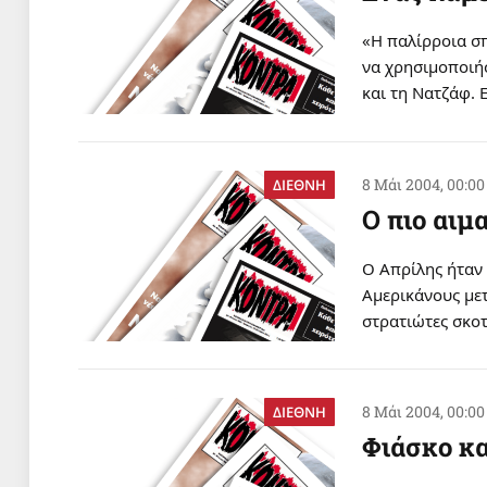
«H παλίρροια σπ
να χρησιμοποιή
και τη Nατζάφ. 
8 Μάι 2004, 00:00
ΔΙΕΘΝΗ
O πιο αιμ
O Απρίλης ήταν 
Αμερικάνους μετ
στρατιώτες σκο
8 Μάι 2004, 00:00
ΔΙΕΘΝΗ
Φιάσκο κα