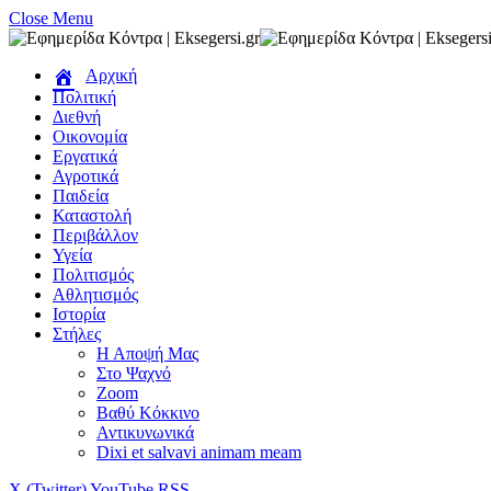
Close Menu
Αρχική
Πολιτική
Διεθνή
Οικονομία
Εργατικά
Αγροτικά
Παιδεία
Καταστολή
Περιβάλλον
Υγεία
Πολιτισμός
Αθλητισμός
Ιστορία
Στήλες
Η Αποψή Μας
Στο Ψαχνό
Zoom
Βαθύ Κόκκινο
Αντικυνωνικά
Dixi et salvavi animam meam
X (Twitter)
YouTube
RSS