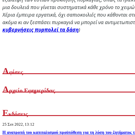
μια δουλειά που γίνεται συστηματικά κάθε χρόνο το χειμώ
Χέρια έμπειρα εργατικά, όχι σαπιοκοιλιές που κάθονται σ
ακόμα κι αν ξεσπάσει πυρκαγιά να μπορεί να αντιμετωπιστ
κυβερνήσεις πυρπολεί τα δάση
)
Α
φίσες
Α
ρχείο Εφημερίδας
Ε
κδόσεις
25 Σεπ 2022, 13:12
Η ανατροπή του καπιταλισμού προϋπόθεση για τη λύση του ζητήματος τ