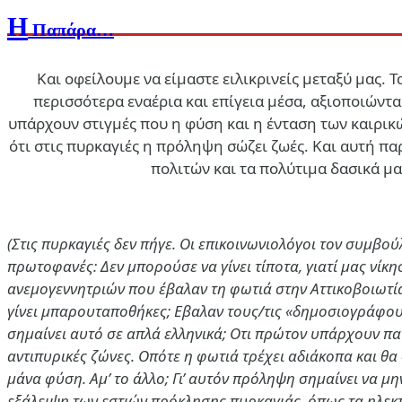
Η
Παπάρα…
Και οφείλουμε να είμαστε ειλικρινείς μεταξύ μας. 
περισσότερα εναέρια και επίγεια μέσα, αξιοποιών
υπάρχουν στιγμές που η φύση και η ένταση των καιρικ
ότι στις πυρκαγιές η πρόληψη σώζει ζωές. Και αυτή π
πολιτών και τα πολύτιμα δασικά μα
(Στις πυρκαγιές δεν πήγε. Οι επικοινωνιολόγοι τον συμβο
πρωτοφανές: Δεν μπορούσε να γίνει τίποτα, γιατί μας νίκησ
ανεμογεννητριών που έβαλαν τη φωτιά στην Αττικοβοιωτία
γίνει μπαρουταποθήκες; Εβαλαν τους/τις «δημοσιογράφους
σημαίνει αυτό σε απλά ελληνικά; Οτι πρώτον υπάρχουν πα
αντιπυρικές ζώνες. Οπότε η φωτιά τρέχει αδιάκοπα και θα 
μάνα φύση. Αμ’ το άλλο; Γι’ αυτόν πρόληψη σημαίνει να 
εξάλειψη των εστιών πρόκλησης πυρκαγιάς, όπως τα ηλεκ