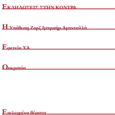
Ε
ΚΔΗΛΩΣΕΙΣ ΣΤΗΝ ΚΟΝΤΡΑ
Η
Yπόθεση Ζορζ Ιμπραήμ Αμπνταλλά
Ε
φετείο ΧΑ
Ο
υκρανία
Ε
πιλεγμένα θέματα