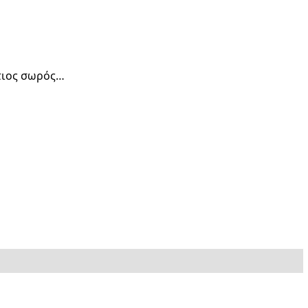
τιος σωρός…