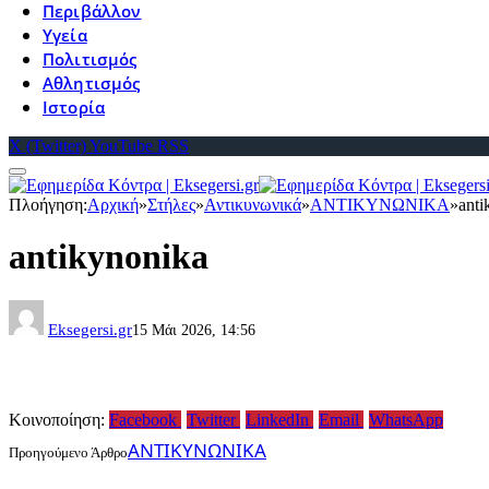
Περιβάλλον
Υγεία
Πολιτισμός
Αθλητισμός
Ιστορία
X (Twitter)
YouTube
RSS
Πλοήγηση:
Αρχική
»
Στήλες
»
Αντικυνωνικά
»
ΑΝΤΙΚΥΝΩΝΙΚΑ
»
anti
antikynonika
Eksegersi.gr
15 Μάι 2026, 14:56
Κοινοποίηση:
Facebook
Twitter
LinkedIn
Email
WhatsApp
ΑΝΤΙΚΥΝΩΝΙΚΑ
Προηγούμενο Άρθρο