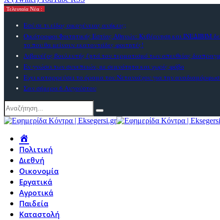
Τελευταία Νέα :
Εσύ σε τι είδος οικογένειας ανήκεις;
Οικότροφοι Φοιτητικής Εστίας Αθηνών: Κυβέρνηση και ΙΝΕΔΙΒΙΜ δε
το που θα μείνουν εκατοντάδες φοιτητές!
Λιβανέζος βουλευτής ζητά τον τερματισμό των απευθείας διαπραγ
Εν γνώσει των συνεπειών, με σεμνότητα και χωρίς φόβο
Εχει καταρρεύσει το όραμα του Νετανιάχου για την αναδιαμόρφωσ
Σαν σήμερα 6 Αυγούστου
Πολιτική
Διεθνή
Οικονομία
Εργατικά
Αγροτικά
Παιδεία
Καταστολή