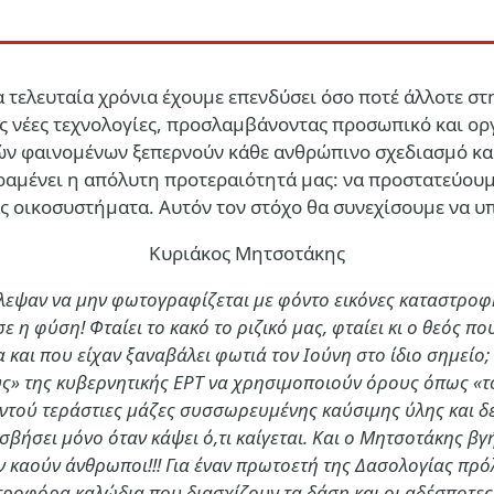
Τα τελευταία χρόνια έχουμε επενδύσει όσο ποτέ άλλοτε 
τας νέες τεχνολογίες, προσλαμβάνοντας προσωπικό και ο
ών φαινομένων ξεπερνούν κάθε ανθρώπινο σχεδιασμό και
αραμένει η απόλυτη προτεραιότητά μας: να προστατεύου
ς οικοσυστήματα. Αυτόν τον στόχο θα συνεχίσουμε να υπ
Κυριάκος Μητσοτάκης
ύλεψαν να μην φωτογραφίζεται με φόντο εικόνες καταστροφή
ε η φύση! Φταίει το κακό το ριζικό μας, φταίει κι ο θεός π
 και που είχαν ξαναβάλει φωτιά τον Ιούνη στο ίδιο σημείο
» της κυβερνητικής ΕΡΤ να χρησιμοποιούν όρους όπως «το 
ντού τεράστιες μάζες συσσωρευμένης καύσιμης ύλης και δεύ
σβήσει μόνο όταν κάψει ό,τι καίγεται. Και ο Μητσοτάκης βγή
μην καούν άνθρωποι!!! Για έναν πρωτοετή της Δασολογίας π
τροφόρα καλώδια που διασχίζουν τα δάση και οι αδέσποτες