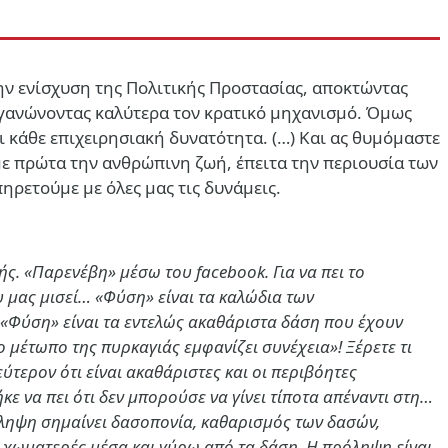
στην ενίσχυση της Πολιτικής Προστασίας, αποκτώντας
ργανώνοντας καλύτερα τον κρατικό μηχανισμό. Όμως
 κάθε επιχειρησιακή δυνατότητα. (…)
Και ας θυμόμαστε
με πρώτα την ανθρώπινη ζωή, έπειτα την περιουσία των
ηρετούμε με όλες μας τις δυνάμεις.
ς. «Παρενέβη» μέσω του facebook. Για να πει το
ου μας μισεί… «Φύση» είναι τα καλώδια των
; «Φύση» είναι τα εντελώς ακαθάριστα δάση που έχουν
μέτωπο της πυρκαγιάς εμφανίζει συνέχεια»! Ξέρετε τι
τερον ότι είναι ακαθάριστες και οι περιβόητες
κε να πει ότι δεν μπορούσε να γίνει τίποτα απέναντι στη…
ρόληψη σημαίνει δασοπονία, καθαρισμός των δασών,
 χωματερές μέσα και γύρω από τα δάση. Η πρόληψη είναι