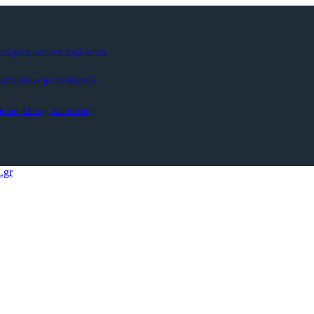
ν έχουν κανένα σχέδιο για
ματεύσεων με το Ισραήλ
η της Μέσης Ανατολής;