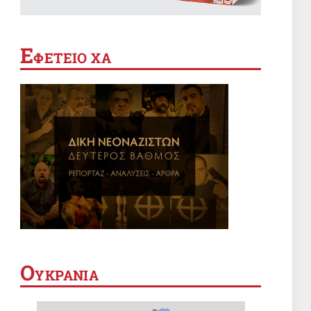
Η ΠΑΠΑΡΑ
Ο «μοιραίος» Μητσοτάκης και η
Ε
ΦΕΤΕΙΟ ΧΑ
«κακιά μάνα» φύση
4 Αυγ 2026, 05:41
ΣΑΝ ΣΗΜΕΡΑ
Σαν σήμερα 4 Αυγούστου
4 Αυγ 2026, 00:01
ΔΙΕΘΝΗ
Ζορίζονται από το μπλοκ της
Αντίστασης οι ξενόδουλοι αστοί
πολιτικοί της Βηρυτού
3 Αυγ 2026, 20:29
Ο
ΥΚΡΑΝΙΑ
ΔΙΕΘΝΗ
Το Ιράν διαψεύδει ότι επήλθε