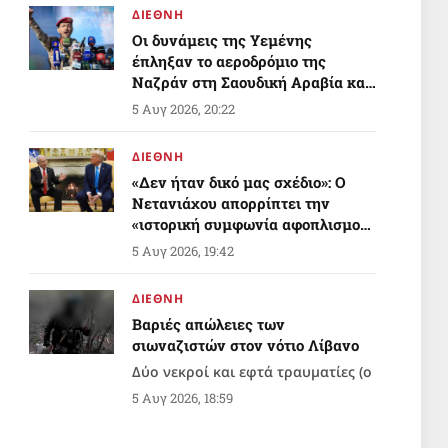
ΔΙΕΘΝΗ
Οι δυνάμεις της Υεμένης
έπληξαν το αεροδρόμιο της
Ναζράν στη Σαουδική Αραβία και
ένα τάνκερ
5 Αυγ 2026, 20:22
ΔΙΕΘΝΗ
«Δεν ήταν δικό μας σχέδιο»: Ο
Νετανιάχου απορρίπτει την
«ιστορική συμφωνία αφοπλισμού»
της Γάζας που προώθησε ο Τραμπ
5 Αυγ 2026, 19:42
ΔΙΕΘΝΗ
Βαριές απώλειες των
σιωναζιστών στον νότιο Λίβανο
Δύο νεκροί και εφτά τραυματίες (ο
ένας σε κρίσιμη κατάσταση)
5 Αυγ 2026, 18:59
ΠΟΛΙΤΙΣΜΟΣ