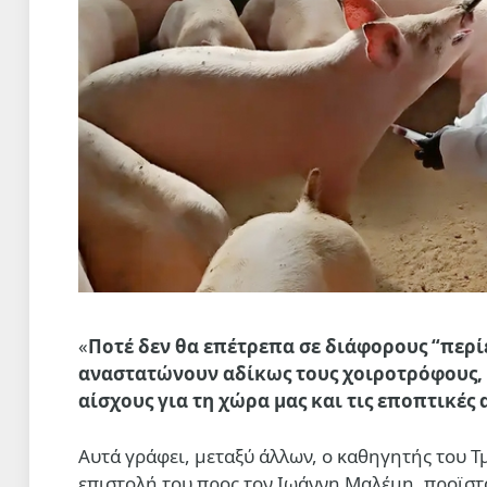
«
Π
οτέ δεν θα επέτρεπα σε διάφορους “περίε
αναστατώνουν αδίκως τους χοιροτρόφους, α
αίσχους για τη χώρα μας και τις εποπτικές 
Αυτά γράφει, μεταξύ άλλων, ο καθηγητής του Τ
επιστολή του προς τον Ιωάννη Μαλέμη, προϊσ