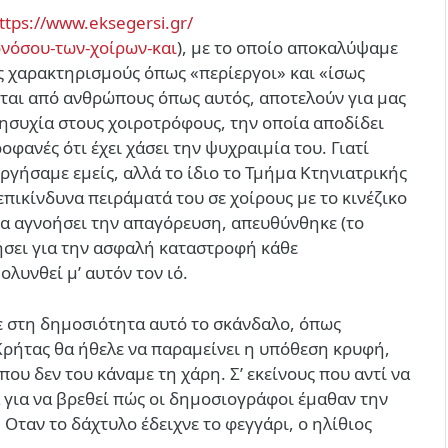
ttps://www.eksegersi.gr/
ονόσου-των-χοίρων-και
), με το οποίο αποκαλύψαμε
 χαρακτηρισμούς όπως «περίεργοι» και «ίσως
ονται από ανθρώπους όπως αυτός, αποτελούν για μας
νησυχία στους χοιροτρόφους, την οποία αποδίδει
οφανές ότι έχει χάσει την ψυχραιμία του. Γιατί
ργήσαμε εμείς, αλλά το ίδιο το Τμήμα Κτηνιατρικής
επικίνδυνα πειράματά του σε χοίρους με το κινέζικο
 θα αγνοήσει την απαγόρευση, απευθύνθηκε (το
ήσει για την ασφαλή καταστροφή κάθε
ολυνθεί μ’ αυτόν τον ιό.
με στη δημοσιότητα αυτό το σκάνδαλο, όπως
Κρήτας θα ήθελε να παραμείνει η υπόθεση κρυφή,
 που δεν του κάναμε τη χάρη. Σ’ εκείνους που αντί να
α για να βρεθεί πώς οι δημοσιογράφοι έμαθαν την
 Οταν το δάχτυλο έδειχνε το φεγγάρι, ο ηλίθιος