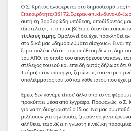
Ο Σ. Κρήτας αναφέρεται στο δημοσίευμά μας (
h
Επικαιρότητα/36172.Εφεραν-επικίνδυνο-ιό-ζω
αυτή τη βορβορώδη υπόθεση, αποδίδοντάς μας
ιδιοτελείς», οι οποίοι βέβαια, όταν διατυπών
τίτλους τιμής
. Ομολογεί ότι έχει προκληθεί α
στα δικά μας «δημοσιεύματα αίσχους». Είναι πρ
ξέρει πολύ καλά ότι την υπόθεση δεν τη δημιου
του ΑΠΘ, το οποίο του απαγόρευσε να κάνει τα 
στέλεχος του ιού και επειδή αυτός δήλωσε ότι
Τμήμα) στον υπουργό, ζητώντας του να μεριμν
υπολείμματος του ιού και κάθε ιστού που έχει μ
Εμείς δεν κάναμε τίποτ’ άλλο από το να φέρου
προκύπτει μέσα από έγγραφα. Προφανώς, ο Σ. 
για να τη διαχειριστεί ο ίδιος. Να μας συμπαθά
μιλήσουν για την ουσία, ζητούν να γίνει έρευν
αλήθεια, ταιριάζει η γνωστή κινέζικη παροιμία: