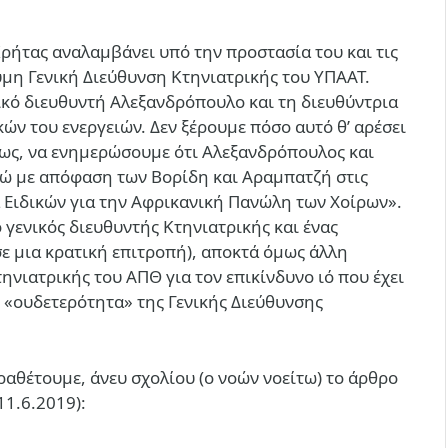
 Κρήτας αναλαμβάνει υπό την προστασία του και τις
υμη Γενική Διεύθυνση Κτηνιατρικής του ΥΠΑΑΤ.
ικό διευθυντή Αλεξανδρόπουλο και τη διευθύντρια
ών του ενεργειών. Δεν ξέρουμε πόσο αυτό θ’ αρέσει
μως, να ενημερώσουμε ότι Αλεξανδρόπουλος και
νώ με απόφαση των Βορίδη και Αραμπατζή στις
Ειδικών για την Αφρικανική Πανώλη των Χοίρων».
ο γενικός διευθυντής Κτηνιατρικής και ένας
ε μια κρατική επιτροπή), αποκτά όμως άλλη
ηνιατρικής του ΑΠΘ για τον επικίνδυνο ιό που έχει
η «ουδετερότητα» της Γενικής Διεύθυνσης
αθέτουμε, άνευ σχολίου (ο νοών νοείτω) το άρθρο
11.6.2019):