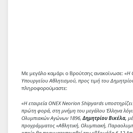
Με μεγάλο καμάρι ο Βρούτσης ανακοίνωσε:
«
Η 
Υπουργείου Αθλητισμού, προς τιμή του Δημητρίο
πληροφορούμαστε:
«Η εταιρεία ONEX Neorion Shipyards υποστηρίζει 
πρώτη φορά, στη μνήμη του μεγάλου Έλληνα λόγ
Ολυμπιακών Αγώνων 1896,
Δημητρίου Βικέλα,
μ
προγράμματος «
Αθλητική, Ολυμπιακή, Παραολυμπι
οποίο θα πραγματοποιηθεί την εβδομάδα 6-12 Απρ