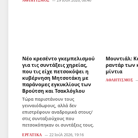
29 Ιούλ 2026, 08:46
ΑΘΛΗΤΙΣΜΌΣ
Νέο κρεσέντο γκεμπελισμού
Μουντιάλ: Κ
για τις συντάξεις χηρείας,
ραντάρ των 
που τις είχε πετσοκόψει η
μίντια
κυβέρνηση Μητσοτάκη με
ΑΘΛΗΤΙΣΜΌΣ
παράνομες εγκυκλίους των
Βρούτση και Τσακλόγλου
Τώρα παριστάνουν τους
γενναιόδωρους, αλλά δεν
επιστρέφουν αναδρομικά στους/
στις συνταξιούχους που
πετσοκόπηκαν οι συντάξεις τους.
22 Ιούλ 2026, 19:16
ΕΡΓΑΤΙΚΆ