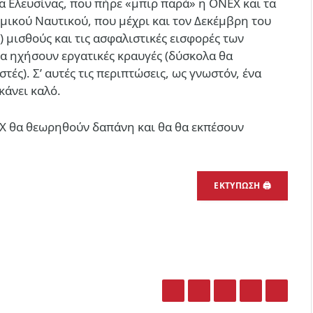
α Ελευσίνας, που πήρε «μπιρ παρά» η ΟΝΕΧ και τα
εμικού Ναυτικού, που μέχρι και τον Δεκέμβρη του
μισθούς και τις ασφαλιστικές εισφορές των
α ηχήσουν εργατικές κραυγές (δύσκολα θα
ές). Σ’ αυτές τις περιπτώσεις, ως γνωστόν, ένα
άνει καλό.
ΕΧ θα θεωρηθούν δαπάνη και θα θα εκπέσουν
ΕΚΤΎΠΩΣΗ 🖨
Facebook
Twitter
LinkedIn
Email
What