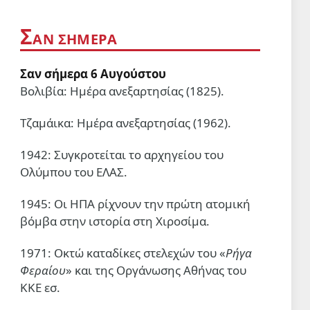
από τον εκπρόσωπο της
ΔΙΕΘΝΉ
Πυροσβεστικής
Σ
Οι Σαουδάραβες δεν τολμούν να
ΑΝ ΣΉΜΕΡΑ
περάσουν από το Στενό Μπαμπ
αλ-Μαντάμπ
Σαν σήμερα 6 Αυγούστου
4 Αυγ 2026, 09:00
Βολιβία: Ημέρα ανεξαρτησίας (1825).
Η ΠΑΠΆΡΑ
Τζαμάικα: Ημέρα ανεξαρτησίας (1962).
Ο «μοιραίος» Μητσοτάκης και η
«κακιά μάνα» φύση
1942: Συγκροτείται το αρχηγείου του
4 Αυγ 2026, 05:41
Ολύμπου του ΕΛΑΣ.
ΣΑΝ ΣΉΜΕΡΑ
1945: Οι ΗΠΑ ρίχνουν την πρώτη ατομική
Σαν σήμερα 4 Αυγούστου
βόμβα στην ιστορία στη Χιροσίμα.
4 Αυγ 2026, 00:01
1971: Οκτώ καταδίκες στελεχών του «
Ρήγα
ΔΙΕΘΝΉ
Φεραίου
» και της Οργάνωσης Αθήνας του
Ζορίζονται από το μπλοκ της
ΚΚΕ εσ.
Αντίστασης οι ξενόδουλοι αστοί