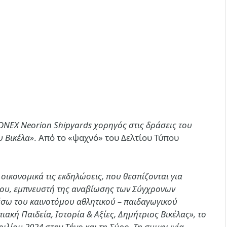
ONEX Neorion Shipyards χορηγός στις δράσεις του
υ Βικέλα»
. Από το «ψαχνό» του Δελτίου Τύπου
οικονομικά τις εκδηλώσεις, που θεσπίζονται για
ιου, εμπνευστή της αναβίωσης των Σύγχρονων
έσω
του καινοτόμου αθλητικού – παιδαγωγικού
ακή Παιδεία, Ιστορία & Αξίες, Δημήτριος Βικέλας
», το
ιλίου 2024 στην Τήνο και τη Σύρο.
Τη συμφωνία