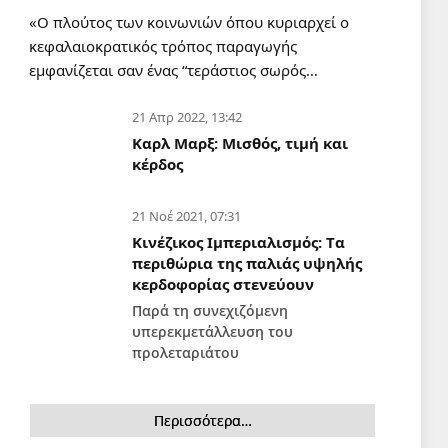
ΤΕΠ Νοσοκομείου Κορίνθου
«Ο πλούτος των κοινωνιών όπου κυριαρχεί ο
5 Αυγ 2026, 08:01
κεφαλαιοκρατικός τρόπος παραγωγής
εμφανίζεται σαν ένας “τεράστιος σωρός…
ΣΑΝ ΣΉΜΕΡΑ
Σαν σήμερα 5 Αυγούστου
21 Απρ 2022, 13:42
5 Αυγ 2026, 00:01
Καρλ Μαρξ: Μισθός, τιμή και
κέρδος
ΔΙΕΘΝΉ
Ναΐμ Κάσεμ: Η αντίσταση
21 Νοέ 2021, 07:31
συνεχίζεται, θα
Κινέζικος Ιμπεριαλισμός: Tα
υπερασπιστούμε τη γη μας και
περιθώρια της παλιάς υψηλής
θα νικήσουμε
4 Αυγ 2026, 12:40
κερδοφορίας στενεύουν
Παρά τη συνεχιζόμενη
ΠΕΡΙΒΆΛΛΟΝ
υπερεκμετάλλευση του
Οι καπιταλιστές των
προλεταριάτου
ανεμογεννητριών ανάβουν
(και) δασικές πυρκαγιές και το
κράτος κρατάει το φανάρι
Περισσότερα…
4 Αυγ 2026, 10:20
sApp
Ξεδιάντροπη ομολογία συνενοχής