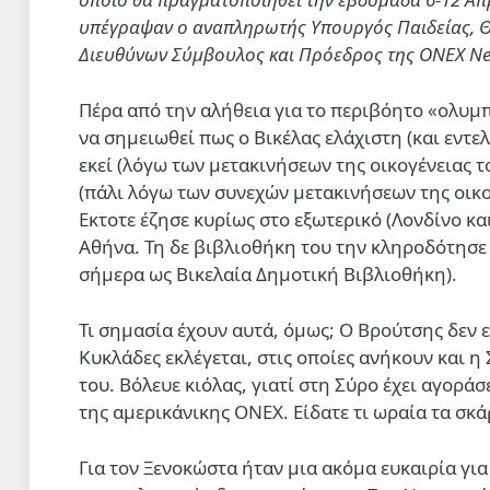
υπέγραψαν ο αναπληρωτής Υπουργός Παιδείας, Θ
Διευθύνων Σύμβουλος και Πρόεδρος της ONEX Neo
Πέρα από την αλήθεια για το περιβόητο «ολυμπ
να σημειωθεί πως ο Βικέλας ελάχιστη (και εντελ
εκεί (λόγω των μετακινήσεων της οικογένειας 
(πάλι λόγω των συνεχών μετακινήσεων της οικογ
Εκτοτε έζησε κυρίως στο εξωτερικό (Λονδίνο και
Αθήνα. Τη δε βιβλιοθήκη του την κληροδότησε 
σήμερα ως Βικελαία Δημοτική Βιβλιοθήκη).
Τι σημασία έχουν αυτά, όμως; Ο Βρούτσης δεν ε
Κυκλάδες εκλέγεται, στις οποίες ανήκουν και η 
του. Βόλευε κιόλας, γιατί στη Σύρο έχει αγορά
της αμερικάνικης ΟΝΕΧ. Είδατε τι ωραία τα σκ
Για τον Ξενοκώστα ήταν μια ακόμα ευκαιρία γι