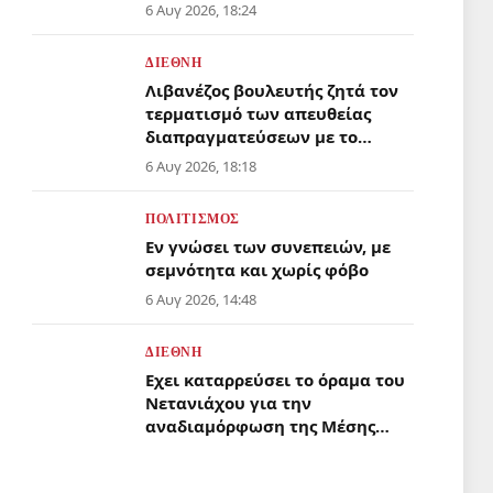
σχέδιο για το που θα μείνουν
6 Αυγ 2026, 18:24
εκατοντάδες φοιτητές!
ΔΙΕΘΝΉ
Λιβανέζος βουλευτής ζητά τον
τερματισμό των απευθείας
διαπραγματεύσεων με το
Ισραήλ
6 Αυγ 2026, 18:18
ΠΟΛΙΤΙΣΜΌΣ
Εν γνώσει των συνεπειών, με
σεμνότητα και χωρίς φόβο
6 Αυγ 2026, 14:48
ΔΙΕΘΝΉ
Εχει καταρρεύσει το όραμα του
Νετανιάχου για την
αναδιαμόρφωση της Μέσης
Ανατολής;
6 Αυγ 2026, 08:50