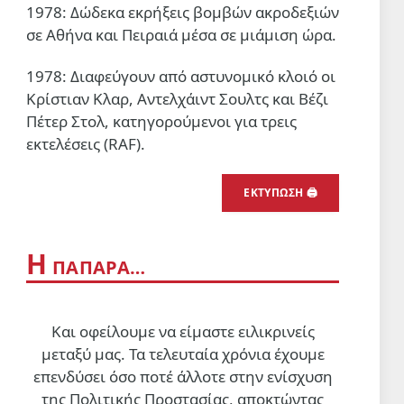
πολιτικοί της Βηρυτού
1978: Δώδεκα εκρήξεις βομβών ακροδεξιών
3 Αυγ 2026, 20:29
σε Αθήνα και Πειραιά μέσα σε μιάμιση ώρα.
ΔΙΕΘΝΉ
1978: Διαφεύγουν από αστυνομικό κλοιό οι
Το Ιράν διαψεύδει ότι επήλθε
Κρίστιαν Κλαρ, Αντελχάιντ Σουλτς και Βέζι
συμφωνία για το εκ νέου
Πέτερ Στολ, κατηγορούμενοι για τρεις
άνοιγμα του Στενού του Ορμούζ
εκτελέσεις (RAF).
«Διαπραγματευόμαστε μόνο
3 Αυγ 2026, 19:17
διμερώς με το Ομάν», δήλωσε ο
ΕΚΤΎΠΩΣΗ 🖨
εκπρόσωπος του ιρανικού ΥΠΕΞ
ΚΑΤΑΣΤΟΛΉ
(Ν)τροπολογία Φλωρίδη:
Αύξησε από 25 σε 30 τα χρόνια
Η
υποχρεωτικής φυλάκισης για
ΠΑΠΆΡΑ…
τους πολυϊσοβίτες
3 Αυγ 2026, 09:41
Και οφείλουμε να είμαστε ειλικρινείς
μεταξύ μας. Τα τελευταία χρόνια έχουμε
επενδύσει όσο ποτέ άλλοτε στην ενίσχυση
της Πολιτικής Προστασίας, αποκτώντας