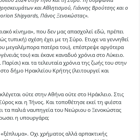
ρησκευμάτων και Αθλητισμού, Γιάννης Βρούτσης και ο
rion Shipyards, Πάνος Ξενοκώστας».
ιακό κίνημα», που δεν μας απασχολεί εδώ, πρέπει
ώς τυπική) σχέση έχει με τη Σύρο. Ετυχε να γεννηθεί
του μεγαλέμπορα πατέρα του), επέστρεψε αργότερα
ένειάς του) και έκανε καναδυό χρόνια στο Λύκειο.
 Παρίσι) και τα τελευταία χρόνια της ζωής του στην
στο δήμο Ηρακλείου Κρήτης (λειτουργεί και
κλέγεται ούτε στην Αθήνα ούτε στο Ηράκλειο. Στις
Σύρος και η Τήνος. Και τοποθέτησε εκεί τη φιέστα
σει τα παλιά ναυπηγεία του Νεώριου ο Ξενοκώστας
άρωσει η υπουργάρα;
α «ξέπλυμα». Οχι χρήματος αλλά αρπακτικής