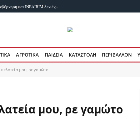
Οικότροφοι Φοιτητικής Εστίας Αθηνών: Κυβέρνηση και ΙΝΕΔΙΒΙΜ δεν έχουν κανένα σχέδιο για το που θα μείνουν εκατοντάδες φοιτητές!
ΤΙΚΆ
ΑΓΡΟΤΙΚΆ
ΠΑΙΔΕΊΑ
ΚΑΤΑΣΤΟΛΉ
ΠΕΡΙΒΆΛΛΟΝ
ν πελατεία μου, ρε γαμώτο
λατεία μου, ρε γαμώτο