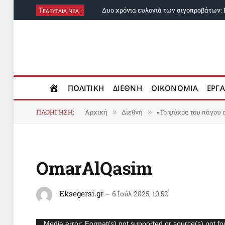
Τ
ΕΛΕΥΤΑΙΑ ΝΕΑ :
ΠΟΛΙΤΙΚΗ
ΔΙΕΘΝΗ
ΟΙΚΟΝΟΜΙΑ
ΕΡΓΑ
ΠΛΟΗΓΗΣΗ:
Αρχική
Διεθνή
«Το ψύχος του πάγου σ
»
»
OmarAlQasim
Eksegersi.gr
6 Ιούλ 2025, 10:52
Πρόγραμμα
Media error: Format(s) not supported or source(s) not f