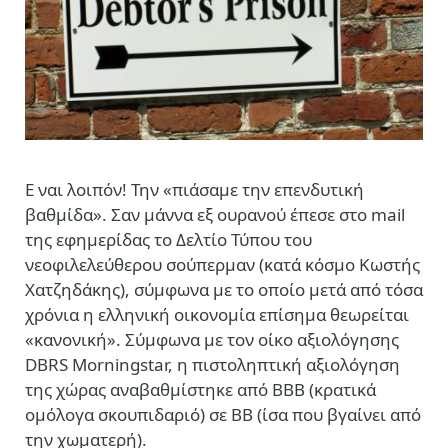
Ε ναι λοιπόν! Την «πιάσαμε την επενδυτική
βαθμίδα». Σαν μάννα εξ ουρανού έπεσε στο mail
της εφημερίδας το Δελτίο Τύπου του
νεοφιλελεύθερου σούπερμαν (κατά κόσμο Κωστής
Χατζηδάκης), σύμφωνα με το οποίο μετά από τόσα
χρόνια η ελληνική οικονομία επίσημα θεωρείται
«κανονική». Σύμφωνα με τον οίκο αξιολόγησης
DBRS Morningstar, η πιστοληπτική αξιολόγηση
της χώρας αναβαθμίστηκε από ΒΒΒ (κρατικά
ομόλογα σκουπιδαριό) σε BB (ίσα που βγαίνει από
την χωματερή).