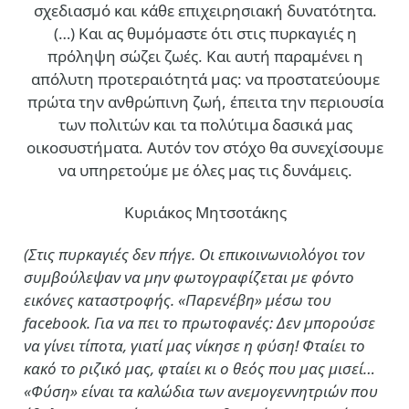
σχεδιασμό και κάθε επιχειρησιακή δυνατότητα.
(…)
Και ας θυμόμαστε ότι στις πυρκαγιές η
πρόληψη σώζει ζωές. Και αυτή παραμένει η
απόλυτη προτεραιότητά μας: να προστατεύουμε
πρώτα την ανθρώπινη ζωή, έπειτα την περιουσία
των πολιτών και τα πολύτιμα δασικά μας
οικοσυστήματα. Αυτόν τον στόχο θα συνεχίσουμε
να υπηρετούμε με όλες μας τις δυνάμεις.
Κυριάκος Μητσοτάκης
(Στις πυρκαγιές δεν πήγε. Οι επικοινωνιολόγοι τον
συμβούλεψαν να μην φωτογραφίζεται με φόντο
εικόνες καταστροφής. «Παρενέβη» μέσω του
facebook. Για να πει το πρωτοφανές: Δεν μπορούσε
να γίνει τίποτα, γιατί μας νίκησε η φύση! Φταίει το
κακό το ριζικό μας, φταίει κι ο θεός που μας μισεί…
«Φύση» είναι τα καλώδια των ανεμογεννητριών που