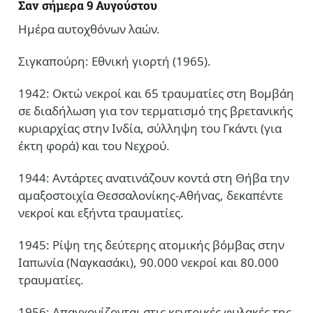
Σαν σήμερα 9 Αυγούστου
Ημέρα αυτοχθόνων λαών.
Σιγκαπούρη: Εθνική γιορτή (1965).
1942: Οκτώ νεκροί και 65 τραυματίες στη Βομβάη
σε διαδήλωση για τον τερματισμό της βρετανικής
κυριαρχίας στην Ινδία, σύλληψη του Γκάντι (για
έκτη φορά) και του Νεχρού.
1944: Αντάρτες ανατινάζουν κοντά στη Θήβα την
αμαξοστοιχία Θεσσαλονίκης-Αθήνας, δεκαπέντε
νεκροί και εξήντα τραυματίες.
1945: Ρίψη της δεύτερης ατομικής βόμβας στην
Ιαπωνία (Ναγκασάκι), 90.000 νεκροί και 80.000
τραυματίες.
1956: Απαγχονίζονται στις κεντρικές φυλακές της