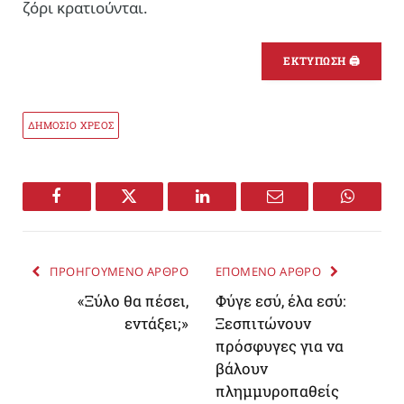
ζόρι κρατιούνται.
ΕΚΤΥΠΩΣΗ 🖨
ΔΗΜΟΣΙΟ ΧΡΕΟΣ
Facebook
Twitter
LinkedIn
Email
WhatsA
ΠΡΟΗΓΟΥΜΕΝΟ ΑΡΘΡΟ
ΕΠΟΜΕΝΟ ΑΡΘΡΟ
«Ξύλο θα πέσει,
Φύγε εσύ, έλα εσύ:
εντάξει;»
Ξεσπιτώνουν
πρόσφυγες για να
βάλουν
πλημμυροπαθείς