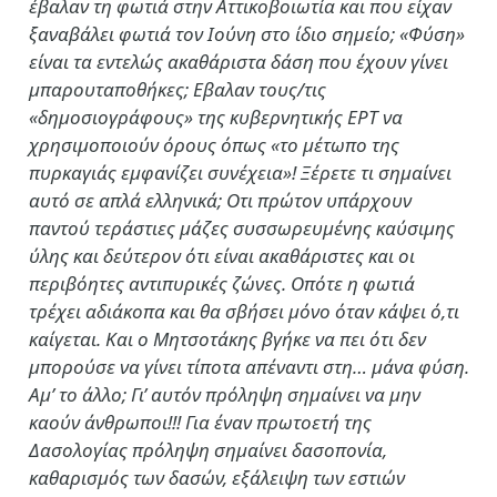
έβαλαν τη φωτιά στην Αττικοβοιωτία και που είχαν
ξαναβάλει φωτιά τον Ιούνη στο ίδιο σημείο; «Φύση»
είναι τα εντελώς ακαθάριστα δάση που έχουν γίνει
μπαρουταποθήκες; Εβαλαν τους/τις
«δημοσιογράφους» της κυβερνητικής ΕΡΤ να
χρησιμοποιούν όρους όπως «το μέτωπο της
πυρκαγιάς εμφανίζει συνέχεια»! Ξέρετε τι σημαίνει
αυτό σε απλά ελληνικά; Οτι πρώτον υπάρχουν
παντού τεράστιες μάζες συσσωρευμένης καύσιμης
ύλης και δεύτερον ότι είναι ακαθάριστες και οι
περιβόητες αντιπυρικές ζώνες. Οπότε η φωτιά
τρέχει αδιάκοπα και θα σβήσει μόνο όταν κάψει ό,τι
καίγεται. Και ο Μητσοτάκης βγήκε να πει ότι δεν
μπορούσε να γίνει τίποτα απέναντι στη… μάνα φύση.
Αμ’ το άλλο; Γι’ αυτόν πρόληψη σημαίνει να μην
καούν άνθρωποι!!! Για έναν πρωτοετή της
Δασολογίας πρόληψη σημαίνει δασοπονία,
καθαρισμός των δασών, εξάλειψη των εστιών