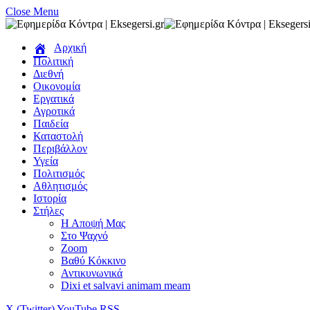
Close Menu
Αρχική
Πολιτική
Διεθνή
Οικονομία
Εργατικά
Αγροτικά
Παιδεία
Καταστολή
Περιβάλλον
Υγεία
Πολιτισμός
Αθλητισμός
Ιστορία
Στήλες
Η Αποψή Μας
Στο Ψαχνό
Zoom
Βαθύ Κόκκινο
Αντικυνωνικά
Dixi et salvavi animam meam
X (Twitter)
YouTube
RSS