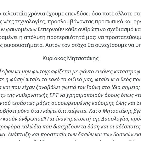
Τα τελευταία χρόνια έχουμε επενδύσει όσο ποτέ άλλοτε 
τας νέες τεχνολογίες, προσλαμβάνοντας προσωπικό και ο
ών φαινομένων ξεπερνούν κάθε ανθρώπινο σχεδιασμό και
αραμένει η απόλυτη προτεραιότητά μας: να προστατεύου
ς οικοσυστήματα. Αυτόν τον στόχο θα συνεχίσουμε να υπ
Κυριάκος Μητσοτάκης
ύλεψαν να μην φωτογραφίζεται με φόντο εικόνες καταστροφή
ε η φύση! Φταίει το κακό το ριζικό μας, φταίει κι ο θεός π
 και που είχαν ξαναβάλει φωτιά τον Ιούνη στο ίδιο σημείο
αγματεύσεων με το Ισραήλ
» της κυβερνητικής ΕΡΤ να χρησιμοποιούν όρους όπως «το 
ντού τεράστιες μάζες συσσωρευμένης καύσιμης ύλης και δεύ
σβήσει μόνο όταν κάψει ό,τι καίγεται. Και ο Μητσοτάκης βγή
μην καούν άνθρωποι!!! Για έναν πρωτοετή της Δασολογίας π
τροφόρα καλώδια που διασχίζουν τα δάση και οι αδέσποτες
να. Ανάπτυξη και προστασία των δασών και των δασικών εκτ