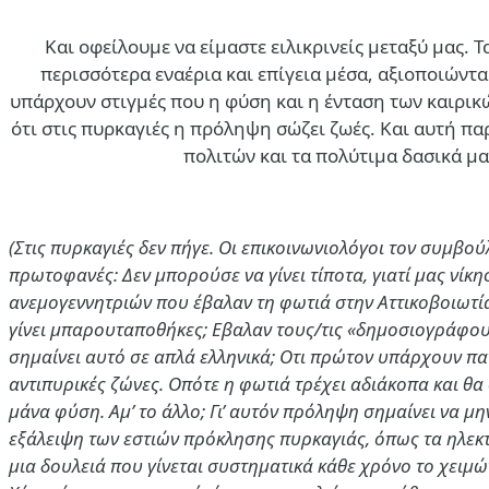
Και οφείλουμε να είμαστε ειλικρινείς μεταξύ μας. 
περισσότερα εναέρια και επίγεια μέσα, αξιοποιών
υπάρχουν στιγμές που η φύση και η ένταση των καιρικ
ότι στις πυρκαγιές η πρόληψη σώζει ζωές. Και αυτή π
πολιτών και τα πολύτιμα δασικά μα
(Στις πυρκαγιές δεν πήγε. Οι επικοινωνιολόγοι τον συμβο
Διεθνή
πρωτοφανές: Δεν μπορούσε να γίνει τίποτα, γιατί μας νίκησ
ανεμογεννητριών που έβαλαν τη φωτιά στην Αττικοβοιωτία
Λιβανέζος βουλευτής ζητά τον τερματισμό των απευθείας διαπρ
γίνει μπαρουταποθήκες; Εβαλαν τους/τις «δημοσιογράφους
σημαίνει αυτό σε απλά ελληνικά; Οτι πρώτον υπάρχουν πα
6 Αυγ 2026, 18:18
αντιπυρικές ζώνες. Οπότε η φωτιά τρέχει αδιάκοπα και θα 
μάνα φύση. Αμ’ το άλλο; Γι’ αυτόν πρόληψη σημαίνει να 
εξάλειψη των εστιών πρόκλησης πυρκαγιάς, όπως τα ηλεκ
μια δουλειά που γίνεται συστηματικά κάθε χρόνο το χειμώ