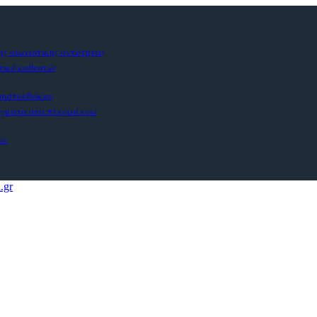
ς σιωνιστικής οντότητας
στικό καθεστώς
σιστοεθνίκια;
άγματα στα πλευρά ενώ
ν»