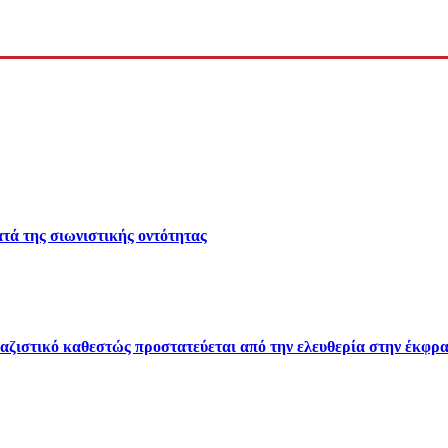
ά της σιωνιστικής οντότητας
 ναζιστικό καθεστώς προστατεύεται από την ελευθερία στην έκφρ