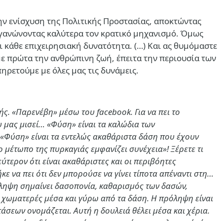
στην ενίσχυση της Πολιτικής Προστασίας, αποκτώντας
ργανώνοντας καλύτερα τον κρατικό μηχανισμό. Όμως
 κάθε επιχειρησιακή δυνατότητα. (…)
Και ας θυμόμαστε
με πρώτα την ανθρώπινη ζωή, έπειτα την περιουσία των
ηρετούμε με όλες μας τις δυνάμεις.
ς. «Παρενέβη» μέσω του facebook. Για να πει το
ου μας μισεί… «Φύση» είναι τα καλώδια των
; «Φύση» είναι τα εντελώς ακαθάριστα δάση που έχουν
μέτωπο της πυρκαγιάς εμφανίζει συνέχεια»! Ξέρετε τι
τερον ότι είναι ακαθάριστες και οι περιβόητες
κε να πει ότι δεν μπορούσε να γίνει τίποτα απέναντι στη…
ρόληψη σημαίνει δασοπονία, καθαρισμός των δασών,
 χωματερές μέσα και γύρω από τα δάση. Η πρόληψη είναι
άσεων ονομάζεται. Αυτή η δουλειά θέλει μέσα και χέρια.