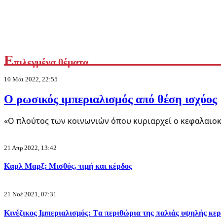
Θέουτα: όταν η αποικιοκρατία βαφτίζεται «προστασία των συν
7 Αυγ 2026, 05:16
Ε
πιλεγμένα θέματα
10 Μάι 2022, 22:55
Ο ρωσικός ιμπεριαλισμός από θέση ισχύος
«Ο πλούτος των κοινωνιών όπου κυριαρχεί ο κεφαλαιοκ
21 Απρ 2022, 13:42
Σαν Σήμερα
Καρλ Μαρξ: Μισθός, τιμή και κέρδος
Σαν σήμερα 7 Αυγούστου
21 Νοέ 2021, 07:31
7 Αυγ 2026, 00:01
Κινέζικος Ιμπεριαλισμός: Tα περιθώρια της παλιάς υψηλής κε
Κόντρες