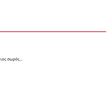
τιος σωρός…