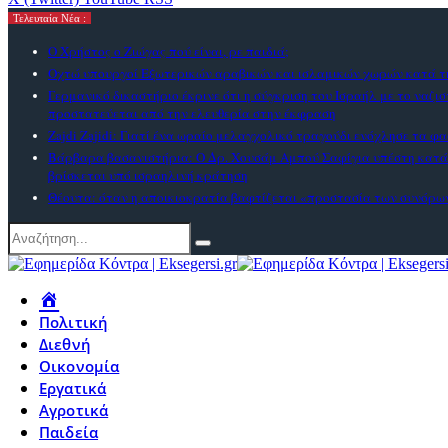
Τελευταία Νέα :
Ο Χρήστος ο Ζιώγας πού είναι, ρε παιδιά;
Οχτώ υπουργοί Εξωτερικών αραβικών και ισλαμικών χωρών κατά τη
Γερμανικό δικαστήριο έκρινε ότι η σύγκριση του Ισραήλ με το ναζι
προστατεύεται από την ελευθερία στην έκφραση
Zajdi Ζajidi: Γιατί ένα ωραίο μελαγχολικό τραγούδι ενόχλησε τα φα
Βάρβαρα βασανιστήρια: Ο Δρ. Χουσάμ Αμπού Σαφίγια υπέστη κατ
βρίσκεται υπό ισραηλινή κράτηση
Θέουτα: όταν η αποικιοκρατία βαφτίζεται «προστασία των συνόρω
Πολιτική
Διεθνή
Οικονομία
Εργατικά
Αγροτικά
Παιδεία