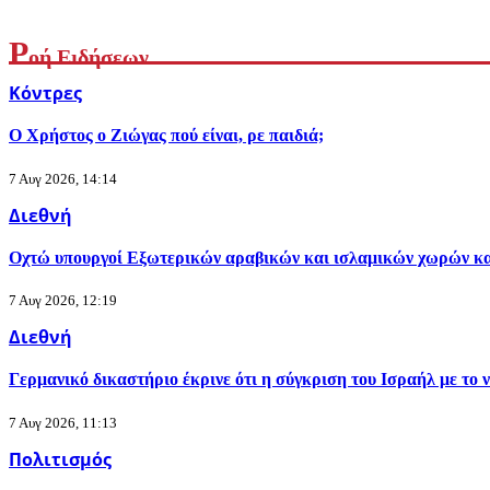
Ρ
οή Ειδήσεων
Κόντρες
Ο Χρήστος ο Ζιώγας πού είναι, ρε παιδιά;
7 Αυγ 2026, 14:14
Διεθνή
Οχτώ υπουργοί Εξωτερικών αραβικών και ισλαμικών χωρών κατ
7 Αυγ 2026, 12:19
Διεθνή
Γερμανικό δικαστήριο έκρινε ότι η σύγκριση του Ισραήλ με το
7 Αυγ 2026, 11:13
Πολιτισμός