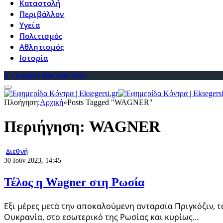
Καταστολή
Περιβάλλον
Υγεία
Πολιτισμός
Αθλητισμός
Ιστορία
X (Twitter)
YouTube
RSS
Πλοήγηση:
Αρχική
»
Posts Tagged "WAGNER"
Περιήγηση:
WAGNER
Διεθνή
30 Ιούν 2023, 14:45
Τέλος η Wagner στη Ρωσία
Εξι μέρες μετά την αποκαλούμενη ανταρσία Πριγκόζιν, τα
Ουκρανία, στο εσωτερικό της Ρωσίας και κυρίως…