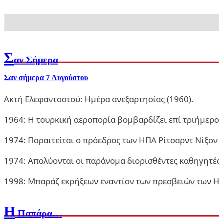
Εσύ σε τι είδος οικογένειας ανήκεις;
6 Αυγ 2026, 19:11
Σ
αν Σήμερα
Σαν σήμερα 7 Αυγούστου
Ακτή Ελεφαντοστού: Ημέρα ανεξαρτησίας (1960).
1964: Η τουρκική αεροπορία βομβαρδίζει επί τριήμερο 
1974: Παραιτείται ο πρόεδρος των ΗΠΑ Ρίτσαρντ Νίξον 
1974: Απολύονται οι παράνομα διορισθέντες καθηγητές
Παιδεία
1998: Μπαράζ εκρήξεων εναντίον των πρεσβειών των ΗΠ
Οικότροφοι Φοιτητικής Εστίας Αθηνών: Κυβέρνηση και ΙΝΕΔΙΒΙΜ
6 Αυγ 2026, 18:24
Η
Παπάρα…