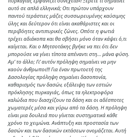
πυρκαγιάς εμφανίζει συνέχεια»! Ξέρετε τι σημαίνει
αυτό σε απλά ελληνικά; Οτι πρώτον υπάρχουν
παντού τεράστιες μάζες συσσωρευμένης καύσιμης
ύλης και δεύτερον ότι είναι ακαθάριστες και οι
περιβόητες αντιπυρικές ζώνες. Οπότε η φωτιά
τρέχει αδιάκοπα και θα σβήσει μόνο όταν κάψει ό,τι
καίγεται. Και ο Μητσοτάκης βγήκε να πει ότι δεν
μπορούσε να γίνει τίποτα απέναντι στη… μάνα φύση.
Αμ’ το άλλο; Γι’ αυτόν πρόληψη σημαίνει να μην
καούν άνθρωποι!!! Για έναν πρωτοετή της
Δασολογίας πρόληψη σημαίνει δασοπονία,
καθαρισμός των δασών, εξάλειψη των εστιών
πρόκλησης πυρκαγιάς, όπως τα ηλεκτροφόρα
καλώδια που διασχίζουν τα δάση και οι αδέσποτες
χωματερές μέσα και γύρω από τα δάση. Η πρόληψη
είναι μια δουλειά που γίνεται συστηματικά κάθε
χρόνο το χειμώνα. Ανάπτυξη και προστασία των
δασών και των δασικών εκτάσεων ονομάζεται. Αυτή