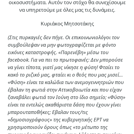
οικοσυστήματα. Αυτόν τον στόχο θα συνεχίσουμε
να υπηρετούμε με όλες μας τις δυνάμεις.
Κυριάκος Μητσοτάκης
(Στις πυρκαγιές δεν πήγε. Οι επικοινωνιολόγοι τον
συμβούλεψαν να μην φωτογραφίζεται με φόντο
εικόνες καταστροφής. «Παρενέβη» μέσω του
facebook. Για να πει το πρωτοφανές: Δεν μπορούσε
να γίνει τίποτα, γιατί μας νίκησε η φύση! Φταίει το
κακό το ριζικό μας, φταίει κι ο θεός που μας μισεί…
«Φύση» είναι τα καλώδια των ανεμογεννητριών που
έβαλαν τη φωτιά στην Αττικοβοιωτία και που είχαν
ξαναβάλει φωτιά τον Ιούνη στο ίδιο σημείο; «Φύση»
είναι τα εντελώς ακαθάριστα δάση που έχουν γίνει
μπαρουταποθήκες; Εβαλαν τους/τις
«δημοσιογράφους» της κυβερνητικής ΕΡΤ να
χρησιμοποιούν όρους όπως «το μέτωπο της