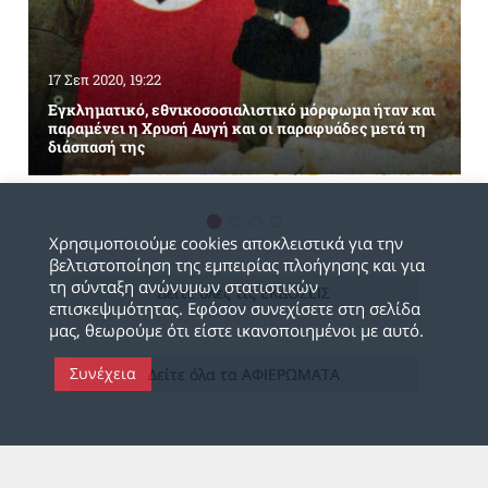
17 Σεπ 2020, 19:22
Εγκληματικό, εθνικοσοσιαλιστικό μόρφωμα ήταν και
παραμένει η Χρυσή Αυγή και οι παραφυάδες μετά τη
διάσπασή της
Χρησιμοποιούμε cookies αποκλειστικά για την
βελτιστοποίηση της εμπειρίας πλοήγησης και για
τη σύνταξη ανώνυμων στατιστικών
Δείτε όλες τις ΕΚΔΟΣΕΙΣ
επισκεψιμότητας. Εφόσον συνεχίσετε στη σελίδα
μας, θεωρούμε ότι είστε ικανοποιημένοι με αυτό.
Συνέχεια
Δείτε όλα τα ΑΦΙΕΡΩΜΑΤΑ
Π
ΟΛΙΤΙΚΕΣ ΔΙΚΕΣ