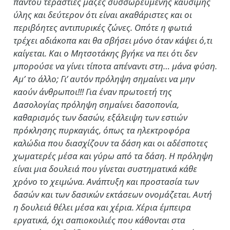
παντού τεράστιες μάζες συσσωρευμένης καύσιμης
ύλης και δεύτερον ότι είναι ακαθάριστες και οι
περιβόητες αντιπυρικές ζώνες. Οπότε η φωτιά
τρέχει αδιάκοπα και θα σβήσει μόνο όταν κάψει ό,τι
καίγεται. Και ο Μητσοτάκης βγήκε να πει ότι δεν
μπορούσε να γίνει τίποτα απέναντι στη… μάνα φύση.
Αμ’ το άλλο; Γι’ αυτόν πρόληψη σημαίνει να μην
καούν άνθρωποι!!! Για έναν πρωτοετή της
Δασολογίας πρόληψη σημαίνει δασοπονία,
καθαρισμός των δασών, εξάλειψη των εστιών
πρόκλησης πυρκαγιάς, όπως τα ηλεκτροφόρα
καλώδια που διασχίζουν τα δάση και οι αδέσποτες
χωματερές μέσα και γύρω από τα δάση. Η πρόληψη
είναι μια δουλειά που γίνεται συστηματικά κάθε
χρόνο το χειμώνα. Ανάπτυξη και προστασία των
δασών και των δασικών εκτάσεων ονομάζεται. Αυτή
η δουλειά θέλει μέσα και χέρια. Χέρια έμπειρα
εργατικά, όχι σαπιοκοιλιές που κάθονται στα