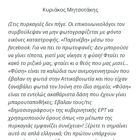
Κυριάκος Μητσοτάκης
(Στις πυρκαγιές δεν πήγε. Οι επικοινωνιολόγοι τον
συμβούλεψαν να μην φωτογραφίζεται με φόντο
εικόνες καταστροφής. «Παρενέβη» μέσω του
facebook. Για να πει το πρωτοφανές: Δεν μπορούσε
να γίνει τίποτα, γιατί μας νίκησε η φύση! Φταίει το
κακό το ριζικό μας, φταίει κι ο θεός που μας μισεί…
«Φύση» είναι τα καλώδια των ανεμογεννητριών που
έβαλαν τη φωτιά στην Αττικοβοιωτία και που είχαν
ξαναβάλει φωτιά τον Ιούνη στο ίδιο σημείο; «Φύση»
είναι τα εντελώς ακαθάριστα δάση που έχουν γίνει
μπαρουταποθήκες; Εβαλαν τους/τις
«δημοσιογράφους» της κυβερνητικής ΕΡΤ να
χρησιμοποιούν όρους όπως «το μέτωπο της
πυρκαγιάς εμφανίζει συνέχεια»! Ξέρετε τι σημαίνει
αυτό σε απλά ελληνικά; Οτι πρώτον υπάρχουν