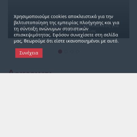
Χρησιμοποιούμε cookies αποκλειστικά για την
25 Σεπ 2022, 13:12
βελτιστοποίηση της εμπειρίας πλοήγησης και για
Η ανατροπή του καπιταλισμού προϋπόθεση για
τη σύνταξη ανώνυμων στατιστικών
τη λύση του ζητήματος της κατοικίας
επισκεψιμότητας. Εφόσον συνεχίσετε στη σελίδα
μας, θεωρούμε ότι είστε ικανοποιημένοι με αυτό.
Συνέχεια
Α
ΦΙΕΡΩΜΑΤΑ