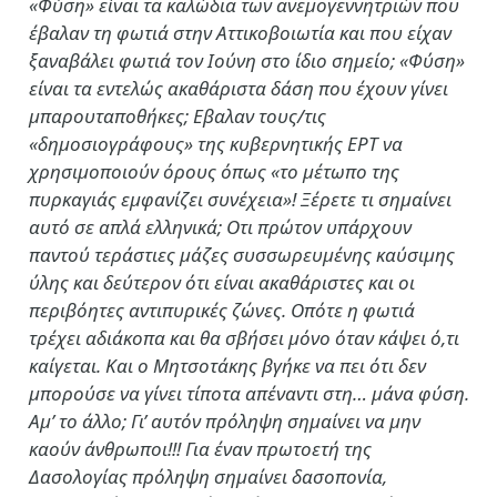
«Φύση» είναι τα καλώδια των ανεμογεννητριών που
έβαλαν τη φωτιά στην Αττικοβοιωτία και που είχαν
ξαναβάλει φωτιά τον Ιούνη στο ίδιο σημείο; «Φύση»
είναι τα εντελώς ακαθάριστα δάση που έχουν γίνει
μπαρουταποθήκες; Εβαλαν τους/τις
«δημοσιογράφους» της κυβερνητικής ΕΡΤ να
χρησιμοποιούν όρους όπως «το μέτωπο της
πυρκαγιάς εμφανίζει συνέχεια»! Ξέρετε τι σημαίνει
αυτό σε απλά ελληνικά; Οτι πρώτον υπάρχουν
παντού τεράστιες μάζες συσσωρευμένης καύσιμης
ύλης και δεύτερον ότι είναι ακαθάριστες και οι
περιβόητες αντιπυρικές ζώνες. Οπότε η φωτιά
τρέχει αδιάκοπα και θα σβήσει μόνο όταν κάψει ό,τι
καίγεται. Και ο Μητσοτάκης βγήκε να πει ότι δεν
μπορούσε να γίνει τίποτα απέναντι στη… μάνα φύση.
Αμ’ το άλλο; Γι’ αυτόν πρόληψη σημαίνει να μην
καούν άνθρωποι!!! Για έναν πρωτοετή της
Δασολογίας πρόληψη σημαίνει δασοπονία,