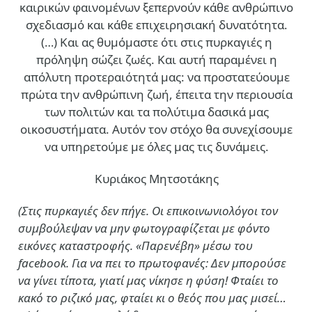
καιρικών φαινομένων ξεπερνούν κάθε ανθρώπινο
σχεδιασμό και κάθε επιχειρησιακή δυνατότητα.
(…)
Και ας θυμόμαστε ότι στις πυρκαγιές η
πρόληψη σώζει ζωές. Και αυτή παραμένει η
απόλυτη προτεραιότητά μας: να προστατεύουμε
πρώτα την ανθρώπινη ζωή, έπειτα την περιουσία
των πολιτών και τα πολύτιμα δασικά μας
οικοσυστήματα. Αυτόν τον στόχο θα συνεχίσουμε
να υπηρετούμε με όλες μας τις δυνάμεις.
Κυριάκος Μητσοτάκης
(Στις πυρκαγιές δεν πήγε. Οι επικοινωνιολόγοι τον
συμβούλεψαν να μην φωτογραφίζεται με φόντο
εικόνες καταστροφής. «Παρενέβη» μέσω του
facebook. Για να πει το πρωτοφανές: Δεν μπορούσε
να γίνει τίποτα, γιατί μας νίκησε η φύση! Φταίει το
κακό το ριζικό μας, φταίει κι ο θεός που μας μισεί…