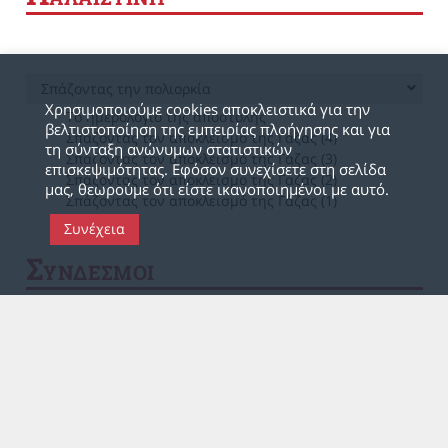
Σπάζοντας την πολιορκία
Χρησιμοποιούμε cookies αποκλειστικά για την
Το ημερολόγιο της αποστολής
βελτιστοποίηση της εμπειρίας πλοήγησης και για
Σπάζοντας τον αποκλεισμό της Γάζας (4)
τη σύνταξη ανώνυμων στατιστικών
Σπάζοντας τον αποκλεισμό της Γάζας (3)
επισκεψιμότητας. Εφόσον συνεχίσετε στη σελίδα
Σπάζοντας τον αποκλεισμό της Γάζας (2)
μας, θεωρούμε ότι είστε ικανοποιημένοι με αυτό.
Σπάζοντας τον αποκλεισμό της Γάζας (1)
Συνέχεια
Σ
ΥΝΔΕΣΜΟΙ