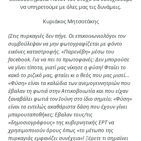
να υπηρετούμε με όλες μας τις δυνάμεις.
Κυριάκος Μητσοτάκης
(Στις πυρκαγιές δεν πήγε. Οι επικοινωνιολόγοι τον
συμβούλεψαν να μην φωτογραφίζεται με φόντο
εικόνες καταστροφής. «Παρενέβη» μέσω του
facebook. Για να πει το πρωτοφανές: Δεν μπορούσε
να γίνει τίποτα, γιατί μας νίκησε η φύση! Φταίει το
κακό το ριζικό μας, φταίει κι ο θεός που μας μισεί…
«Φύση» είναι τα καλώδια των ανεμογεννητριών που
έβαλαν τη φωτιά στην Αττικοβοιωτία και που είχαν
ξαναβάλει φωτιά τον Ιούνη στο ίδιο σημείο; «Φύση»
είναι τα εντελώς ακαθάριστα δάση που έχουν γίνει
μπαρουταποθήκες; Εβαλαν τους/τις
«δημοσιογράφους» της κυβερνητικής ΕΡΤ να
χρησιμοποιούν όρους όπως «το μέτωπο της
πυρκαγιάς εμφανίζει συνέχεια»! Ξέρετε τι σημαίνει