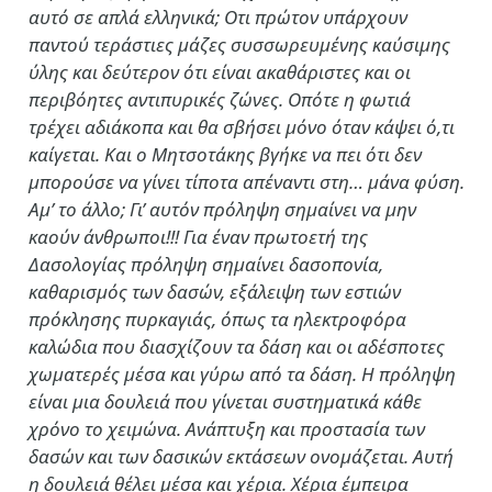
αυτό σε απλά ελληνικά; Οτι πρώτον υπάρχουν
παντού τεράστιες μάζες συσσωρευμένης καύσιμης
ύλης και δεύτερον ότι είναι ακαθάριστες και οι
περιβόητες αντιπυρικές ζώνες. Οπότε η φωτιά
τρέχει αδιάκοπα και θα σβήσει μόνο όταν κάψει ό,τι
καίγεται. Και ο Μητσοτάκης βγήκε να πει ότι δεν
μπορούσε να γίνει τίποτα απέναντι στη… μάνα φύση.
Αμ’ το άλλο; Γι’ αυτόν πρόληψη σημαίνει να μην
καούν άνθρωποι!!! Για έναν πρωτοετή της
Δασολογίας πρόληψη σημαίνει δασοπονία,
καθαρισμός των δασών, εξάλειψη των εστιών
πρόκλησης πυρκαγιάς, όπως τα ηλεκτροφόρα
καλώδια που διασχίζουν τα δάση και οι αδέσποτες
χωματερές μέσα και γύρω από τα δάση. Η πρόληψη
είναι μια δουλειά που γίνεται συστηματικά κάθε
χρόνο το χειμώνα. Ανάπτυξη και προστασία των
δασών και των δασικών εκτάσεων ονομάζεται. Αυτή
η δουλειά θέλει μέσα και χέρια. Χέρια έμπειρα