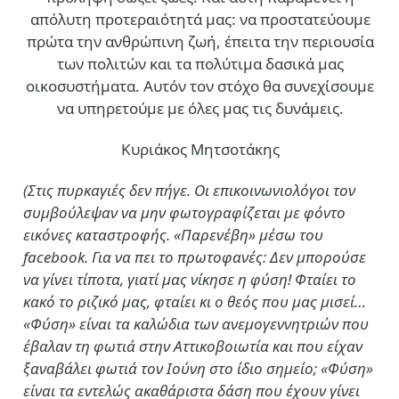
απόλυτη προτεραιότητά μας: να προστατεύουμε
πρώτα την ανθρώπινη ζωή, έπειτα την περιουσία
των πολιτών και τα πολύτιμα δασικά μας
οικοσυστήματα. Αυτόν τον στόχο θα συνεχίσουμε
να υπηρετούμε με όλες μας τις δυνάμεις.
Κυριάκος Μητσοτάκης
(Στις πυρκαγιές δεν πήγε. Οι επικοινωνιολόγοι τον
συμβούλεψαν να μην φωτογραφίζεται με φόντο
εικόνες καταστροφής. «Παρενέβη» μέσω του
facebook. Για να πει το πρωτοφανές: Δεν μπορούσε
να γίνει τίποτα, γιατί μας νίκησε η φύση! Φταίει το
κακό το ριζικό μας, φταίει κι ο θεός που μας μισεί…
«Φύση» είναι τα καλώδια των ανεμογεννητριών που
έβαλαν τη φωτιά στην Αττικοβοιωτία και που είχαν
ξαναβάλει φωτιά τον Ιούνη στο ίδιο σημείο; «Φύση»
είναι τα εντελώς ακαθάριστα δάση που έχουν γίνει