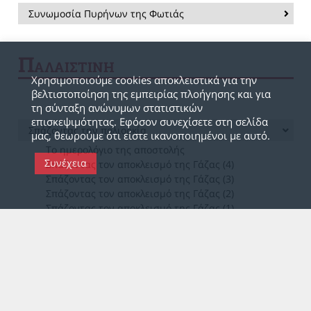
Συνωμοσία Πυρήνων της Φωτιάς
Π
ΑΛΑΙΣΤΙΝΗ
Χρησιμοποιούμε cookies αποκλειστικά για την
βελτιστοποίηση της εμπειρίας πλοήγησης και για
τη σύνταξη ανώνυμων στατιστικών
επισκεψιμότητας. Εφόσον συνεχίσετε στη σελίδα
Σπάζοντας την πολιορκία
μας, θεωρούμε ότι είστε ικανοποιημένοι με αυτό.
Το ημερολόγιο της αποστολής
Συνέχεια
Σπάζοντας τον αποκλεισμό της Γάζας (4)
Σπάζοντας τον αποκλεισμό της Γάζας (3)
Σπάζοντας τον αποκλεισμό της Γάζας (2)
Σπάζοντας τον αποκλεισμό της Γάζας (1)
Σ
ΥΝΔΕΣΜΟΙ