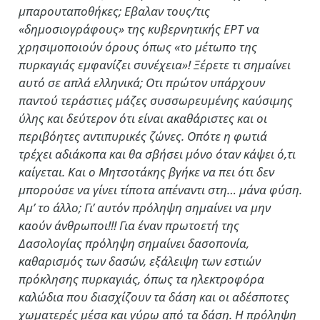
μπαρουταποθήκες; Εβαλαν τους/τις
«δημοσιογράφους» της κυβερνητικής ΕΡΤ να
χρησιμοποιούν όρους όπως «το μέτωπο της
πυρκαγιάς εμφανίζει συνέχεια»! Ξέρετε τι σημαίνει
αυτό σε απλά ελληνικά; Οτι πρώτον υπάρχουν
παντού τεράστιες μάζες συσσωρευμένης καύσιμης
ύλης και δεύτερον ότι είναι ακαθάριστες και οι
περιβόητες αντιπυρικές ζώνες. Οπότε η φωτιά
τρέχει αδιάκοπα και θα σβήσει μόνο όταν κάψει ό,τι
καίγεται. Και ο Μητσοτάκης βγήκε να πει ότι δεν
μπορούσε να γίνει τίποτα απέναντι στη… μάνα φύση.
Αμ’ το άλλο; Γι’ αυτόν πρόληψη σημαίνει να μην
καούν άνθρωποι!!! Για έναν πρωτοετή της
Δασολογίας πρόληψη σημαίνει δασοπονία,
καθαρισμός των δασών, εξάλειψη των εστιών
πρόκλησης πυρκαγιάς, όπως τα ηλεκτροφόρα
καλώδια που διασχίζουν τα δάση και οι αδέσποτες
χωματερές μέσα και γύρω από τα δάση. Η πρόληψη