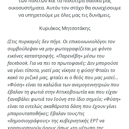
των πολιτών και τα πολύτιμα δασικά μας
οικοσυστήματα. Αυτόν τον στόχο θα συνεχίσουμε
να υπηρετούμε με όλες μας τις δυνάμεις.
Κυριάκος Μητσοτάκης
(Στις πυρκαγιές δεν πήγε. Οι επικοινωνιολόγοι τον
συμβούλεψαν να μην φωτογραφίζεται με φόντο
εικόνες καταστροφής. «Παρενέβη» μέσω του
facebook. Για να πει το πρωτοφανές: Δεν μπορούσε
να γίνει τίποτα, γιατί μας νίκησε η φύση! Φταίει το
κακό το ριζικό μας, φταίει κι ο θεός που μας μισεί…
«Φύση» είναι τα καλώδια των ανεμογεννητριών που
έβαλαν τη φωτιά στην Αττικοβοιωτία και που είχαν
ξαναβάλει φωτιά τον Ιούνη στο ίδιο σημείο; «Φύση»
είναι τα εντελώς ακαθάριστα δάση που έχουν γίνει
μπαρουταποθήκες; Εβαλαν τους/τις
«δημοσιογράφους» της κυβερνητικής ΕΡΤ να
χρησιμοποιούν όρους όπως «το μέτωπο της