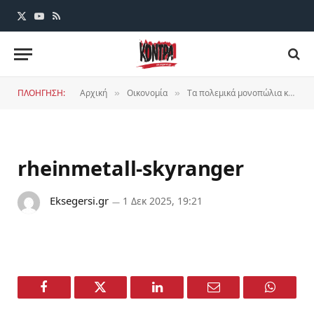
X
YouTube
RSS
(Twitter)
ΠΛΟΗΓΗΣΗ:
Αρχική
Οικονομία
Tα πολεμικά μονοπώλια και το ανώτατο κέρδος
»
»
rheinmetall-skyranger
Eksegersi.gr
1 Δεκ 2025, 19:21
Facebook
Twitter
LinkedIn
Email
WhatsA