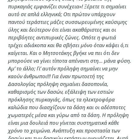
πυρκαγιάς εμφανίζει συνέχεια»! Ξέρετε τι σημαίνει
αυτό σε απλά ελληνικά; Οτι πρώτον υπάρχουν
παντού τεράστιες μάζες συσσωρευμένης καύσιμης
ύλης και δεύτερον ότι είναι ακαθάριστες και οι
περιβόητες αντιπυρικές ζώνες. Οπότε η φωτιά
τρέχει αδιάκοπα και θα σβήσει μόνο όταν κάψει ό,τι
καίγεται. Και ο Μητσοτάκης βγήκε να πει ότι δεν
μπορούσε να γίνει τίποτα απέναντι στη… μάνα φύση.
Αμ’ το άλλο; Γι’ αυτόν πρόληψη σημαίνει να μην
καούν άνθρωποι!!! Για έναν πρωτοετή της
Δασολογίας πρόληψη σημαίνει δασοπονία,
καθαρισμός των δασών, εξάλειψη των εστιών
πρόκλησης πυρκαγιάς, όπως τα ηλεκτροφόρα
καλώδια που διασχίζουν τα δάση και οι αδέσποτες
χωματερές μέσα και γύρω από τα δάση. Η πρόληψη
είναι μια δουλειά που γίνεται συστηματικά κάθε
χρόνο το χειμώνα. Ανάπτυξη και προστασία των
δασών και των δασικών εκτάσεων ονομάζεται. Αυτή