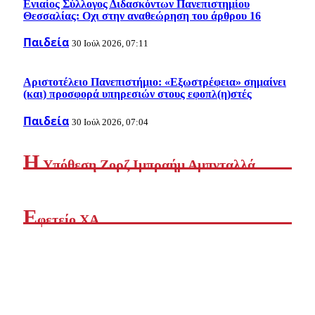
Ενιαίος Σύλλογος Διδασκόντων Πανεπιστημίου
Θεσσαλίας: Οχι στην αναθεώρηση του άρθρου 16
Παιδεία
30 Ιούλ 2026, 07:11
Αριστοτέλειο Πανεπιστήμιο: «Εξωστρέφεια» σημαίνει
(και) προσφορά υπηρεσιών στους εφοπλ(η)στές
Παιδεία
30 Ιούλ 2026, 07:04
Η
Yπόθεση Ζορζ Ιμπραήμ Αμπνταλλά
Ε
φετείο ΧΑ