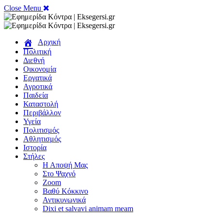
Close Menu
Αρχική
Πολιτική
Διεθνή
Οικονομία
Εργατικά
Αγροτικά
Παιδεία
Καταστολή
Περιβάλλον
Υγεία
Πολιτισμός
Αθλητισμός
Ιστορία
Στήλες
Η Αποψή Μας
Στο Ψαχνό
Zoom
Βαθύ Κόκκινο
Αντικυνωνικά
Dixi et salvavi animam meam