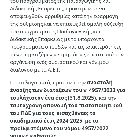
του προγράμματος της Παιδαγωγικής και
Διδακτικής Επάρκειας, προκειμένου να
αποφευχθούν αρρυθμίες κατά την εφαρμογή
της ρύθμισης και να επιτευχθεί ομαλή σύζευξη
του προγράμματος Παιδαγωγικής και
Διδακτικής Επάρκειας με τα υπάρχοντα
προγράμματα σπουδών και τις ιδιαιτερότητες
των επηρεαζόμενων τμημάτων, έπειτα από την
οργάνωση ενός ουσιαστικού και γόνιμου
διαλόγου με τα Α.Ε.Ι.
Για το λόγο αυτό, προτείνει την
αναστολή
έναρξης των διατάξεων του ν. 4957/2022 για
τουλάχιστον ένα έτος (31.8.2025),
και την
ταυτόχρονη απονομή του πιστοποιητικού
του ΠΔΕ για τους εισαχθέντες το
ακαδημαϊκό έτος 2024-2025, με το
προϋφιστάμενο του νόμου 4957/2022
νομικό καθεστώς.