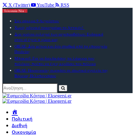
X (Twitter)
YouTube
RSS
Τελευταία Νέα :
Σαν σήμερα 9 Αυγούστου
Χωρίς αξονικό τομογράφο το Αττικόν!
Δυο χρόνια ευλογιά των αιγοπροβάτων: Ενδημική
στον ιό έγινε η χώρα μας
ΟΙΕΛΕ: Δύο μέτρα και δύο σταθμά από το υπουργείο
Παιδείας
Μπακαεΐ: Για να διεκδικήσεις τα λάφυρα του
πολέμου, πρέπει να έχεις κερδίσει τον πόλεμο
ΟΙΕΛΕ: Παρανομίες σωρηδόν σε ιδιωτικό σχολείο της
Βόρειας Πελοποννήσου
Πολιτική
Διεθνή
Οικονομία