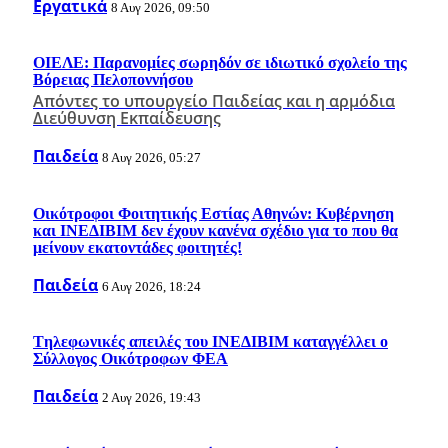
Εργατικά
8 Αυγ 2026, 09:50
ΟΙΕΛΕ: Παρανομίες σωρηδόν σε ιδιωτικό σχολείο της
Βόρειας Πελοποννήσου
Απόντες το υπουργείο Παιδείας και η αρμόδια
Διεύθυνση Εκπαίδευσης
Παιδεία
8 Αυγ 2026, 05:27
Οικότροφοι Φοιτητικής Εστίας Αθηνών: Κυβέρνηση
και ΙΝΕΔΙΒΙΜ δεν έχουν κανένα σχέδιο για το που θα
μείνουν εκατοντάδες φοιτητές!
Παιδεία
6 Αυγ 2026, 18:24
Tηλεφωνικές απειλές του ΙΝΕΔΙΒΙΜ καταγγέλλει ο
Σύλλογος Οικότροφων ΦΕΑ
Παιδεία
2 Αυγ 2026, 19:43