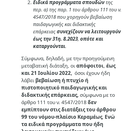
Ειδικά προγράμματα σπουδών
της
περ. α) της παρ. 1 του άρθρου 111 του ν.
4547/2018 που χορηγούν βεβαίωση
παιδαγωγικής και διδακτικής
επάρκειας
συνεχίζουν να λειτουργούν
έως την
31η. 8.2023
,
οπότε και
καταργούνται
.
Σύμφωνα, δηλαδή, με την προηγούμενη
μεταβατική διάταξη, οι
απόφοιτοι
,
έως
και 21 Ιουλίου 2022,
όσοι έχουν ήδη
λάβει
βεβαίωση ή πτυχίο ή
πιστοποιητικό παιδαγωγικής και
διδακτικής επάρκειας,
σύμφωνα με το
άρθρο 111 του ν. 4547/2018
δεν
εμπίπτουν στις διατάξεις του άρθρου
99 του νόμου-πλαίσιο Κεραμέως
.
Ενώ
τα ειδικά προγράμματα που ήδη