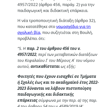
4957/2022 (άρθρο 456, παράγ. 2) για την
παιδαγωγική και διδακτική επάρκεια.
Η νέα τροποποιητική διάταξη (άρθρο 32),
που κατατέθηκε στο
νομοσχέδιο για τη
σχολική βία,
που συζητιέται στη Βουλή,
προβλέπει ότι:
‘’5. Η
παρ. 2 του άρθρου 456 του ν.
4957/2022
, περί των μεταβατικών διατάξεων
του Κεφαλαίου Ι ́ του Μέρους Α ́ του νόμου
αυτού,
αντικαθίσταται
ως εξής:
Φοιτητές που έχουν εισαχθεί σε Τμήματα
ή Σχολές έως και το ακαδημαϊκό έτος 2022-
2023 δύνανται να λάβουν πιστοποίηση
παιδαγωγικής και διδακτικής
επάρκειας
σύμφωνα με την περ. α) της παρ.
4 του άρθρου 54 του ν. 4589/2019 (Α’