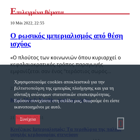
Ε
πιλεγμένα θέματα
10 Μάι 2022, 22:55
Ο ρωσικός ιμπεριαλισμός από θέση
ισχύος
«Ο πλούτος των κοινωνιών όπου κυριαρχεί ο
κεφαλαιοκρατικός τρόπος παραγωγής
εμφανίζεται σαν ένας “τεράστιος σωρός…
Χρησιμοποιούμε cookies αποκλειστικά για την
βελτιστοποίηση της εμπειρίας πλοήγησης και για τη
21 Απρ 2022, 13:42
σύνταξη ανώνυμων στατιστικών επισκεψιμότητας.
Καρλ Μαρξ: Μισθός, τιμή και κέρδος
Εφόσον συνεχίσετε στη σελίδα μας, θεωρούμε ότι είστε
ικανοποιημένοι με αυτό.
21 Νοέ 2021, 07:31
Συνέχεια
Κινέζικος Ιμπεριαλισμός: Tα περιθώρια της παλιάς
υψηλής κερδοφορίας στενεύουν