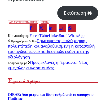
Εκτύπωση 🖨
ΔΙΔΑΚΤΙΚΗ ΕΠΑΡΚΕΙΑ
ΕΚΠΑ
Κοινοποίηση:
Facebook
Twitter
LinkedIn
Email
WhatsApp
Πρωτοφανής, πολύμορφη,
Προηγούμενο Άρθρο
πολυεπίπεδη και αναβαθμισμένη η καταστολή
του αγώνα των εκπαιδευτικών ενάντια στην
αξιολόγηση
Προς εκλογές η Γερμανία: Νέος
Επόμενο άρθρο
«μεγάλος συνασπισμός»;
Σ
χετικά Αρθρα
ΟΙΕΛΕ: Δύο μέτρα και δύο σταθμά από το υπουργείο
Παιδείας