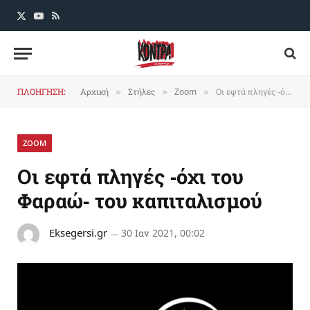
X
YouTube
RSS
(Twitter)
ΠΛΟΗΓΗΣΗ:
Αρχική
Στήλες
Zoom
Οι εφτά πληγές -όχι του Φαραώ- του καπιταλισμού
»
»
»
ZOOM
Οι εφτά πληγές -όχι του
Φαραώ- του καπιταλισμού
Eksegersi.gr
30 Ιαν 2021, 00:02