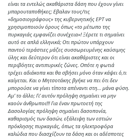
είναι τα εντελώς ακαθάριστα δάση που έχουν γίνει
μπαρουταποθήκες; Εβαλαν τους/τις
«δημοσιογράφους» της κυβερνητικής ΕΡΤ να
χρησιμοποιούν όρους όπως «το μέτωπο της
πυρκαγιάς εμφανίζει συνέχεια»! Ξέρετε τι σημαίνει
αυτό σε απλά ελληνικά; Οτι πρώτον υπάρχουν
παντού τεράστιες μάζες συσσωρευμένης καύσιμης
ύλης και δεύτερον ότι είναι ακαθάριστες και οι
περιβόητες αντιπυρικές ζώνες. Οπότε η φωτιά
τρέχει αδιάκοπα και θα σβήσει μόνο όταν κάψει ό,τι
καίγεται. Και ο Μητσοτάκης βγήκε να πει ότι δεν
μπορούσε να γίνει τίποτα απέναντι στη… μάνα φύση.
Αμ’ το άλλο; Γι’ αυτόν πρόληψη σημαίνει να μην
καούν άνθρωποι!!! Για έναν πρωτοετή της
Δασολογίας πρόληψη σημαίνει δασοπονία,
καθαρισμός των δασών, εξάλειψη των εστιών
πρόκλησης πυρκαγιάς, όπως τα ηλεκτροφόρα
καλώδια που διασχίζουν τα δάση και οι αδέσποτες