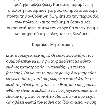
πρόληψη σώζει ζωές. Και αυτή παραμένει η
απόλυτη προτεραιότητά μας: να προστατεύουμε
πρώτα την ανθρώπινη ζωή, έπειτα την περιουσία
των πολιτών και τα πολύτιμα δασικά μας
οικοσυστήματα. Αυτόν τον στόχο θα συνεχίσουμε
να υπηρετούμε με όλες μας τις δυνάμεις.
Κυριάκος Μητσοτάκης
(Στις πυρκαγιές δεν πήγε. Οι επικοινωνιολόγοι τον
συμβούλεψαν να μην φωτογραφίζεται με φόντο
εικόνες καταστροφής. «Παρενέβη» μέσω του
facebook. Για να πει το πρωτοφανές: Δεν μπορούσε
να γίνει τίποτα, γιατί μας νίκησε η φύση! Φταίει το
κακό το ριζικό μας, φταίει κι ο θεός που μας μισεί…
«Φύση» είναι τα καλώδια των ανεμογεννητριών που
έβαλαν τη φωτιά στην Αττικοβοιωτία και που είχαν
ξαναβάλει φωτιά τον Ιούνη στο ίδιο σημείο; «Φύση»