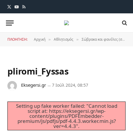
X
YouTube
RSS
(Twitter)
ΠΛΟΗΓΗΣΗ:
Αρχική
Αθλητισμός
Σώβρακα και φανέλες (σινιέ και ακριβά)
»
»
pliromi_Fyssas
Eksegersi.gr
7 Ιούλ 2024, 08:57
Setting up fake worker failed: "Cannot load
script at: https://eksegersi.gr/wp-
content/plugins/PDFEmbedder-
premium/js/pdfjs/pdf-4.4.3.worker.min.js?
ver=4.4.3".