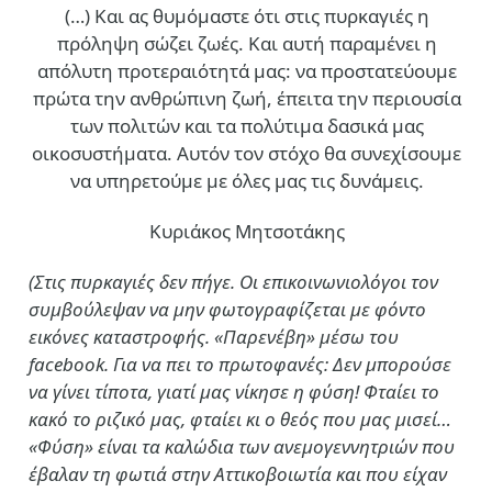
(…)
Και ας θυμόμαστε ότι στις πυρκαγιές η
πρόληψη σώζει ζωές. Και αυτή παραμένει η
απόλυτη προτεραιότητά μας: να προστατεύουμε
πρώτα την ανθρώπινη ζωή, έπειτα την περιουσία
των πολιτών και τα πολύτιμα δασικά μας
οικοσυστήματα. Αυτόν τον στόχο θα συνεχίσουμε
να υπηρετούμε με όλες μας τις δυνάμεις.
Κυριάκος Μητσοτάκης
(Στις πυρκαγιές δεν πήγε. Οι επικοινωνιολόγοι τον
συμβούλεψαν να μην φωτογραφίζεται με φόντο
εικόνες καταστροφής. «Παρενέβη» μέσω του
facebook. Για να πει το πρωτοφανές: Δεν μπορούσε
να γίνει τίποτα, γιατί μας νίκησε η φύση! Φταίει το
κακό το ριζικό μας, φταίει κι ο θεός που μας μισεί…
«Φύση» είναι τα καλώδια των ανεμογεννητριών που
έβαλαν τη φωτιά στην Αττικοβοιωτία και που είχαν