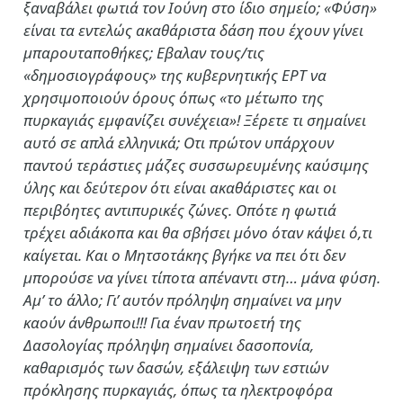
ξαναβάλει φωτιά τον Ιούνη στο ίδιο σημείο; «Φύση»
είναι τα εντελώς ακαθάριστα δάση που έχουν γίνει
μπαρουταποθήκες; Εβαλαν τους/τις
«δημοσιογράφους» της κυβερνητικής ΕΡΤ να
χρησιμοποιούν όρους όπως «το μέτωπο της
πυρκαγιάς εμφανίζει συνέχεια»! Ξέρετε τι σημαίνει
αυτό σε απλά ελληνικά; Οτι πρώτον υπάρχουν
παντού τεράστιες μάζες συσσωρευμένης καύσιμης
ύλης και δεύτερον ότι είναι ακαθάριστες και οι
περιβόητες αντιπυρικές ζώνες. Οπότε η φωτιά
τρέχει αδιάκοπα και θα σβήσει μόνο όταν κάψει ό,τι
καίγεται. Και ο Μητσοτάκης βγήκε να πει ότι δεν
μπορούσε να γίνει τίποτα απέναντι στη… μάνα φύση.
Αμ’ το άλλο; Γι’ αυτόν πρόληψη σημαίνει να μην
καούν άνθρωποι!!! Για έναν πρωτοετή της
Δασολογίας πρόληψη σημαίνει δασοπονία,
καθαρισμός των δασών, εξάλειψη των εστιών
πρόκλησης πυρκαγιάς, όπως τα ηλεκτροφόρα