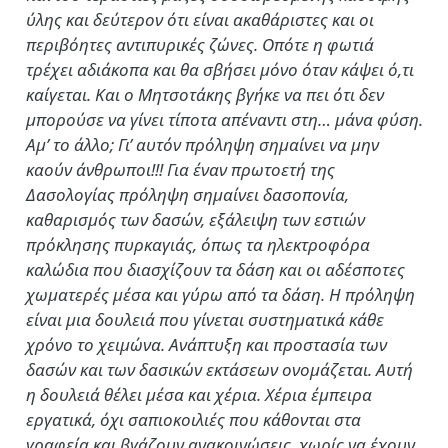
ύλης και δεύτερον ότι είναι ακαθάριστες και οι
περιβόητες αντιπυρικές ζώνες. Οπότε η φωτιά
τρέχει αδιάκοπα και θα σβήσει μόνο όταν κάψει ό,τι
καίγεται. Και ο Μητσοτάκης βγήκε να πει ότι δεν
μπορούσε να γίνει τίποτα απέναντι στη… μάνα φύση.
Αμ’ το άλλο; Γι’ αυτόν πρόληψη σημαίνει να μην
καούν άνθρωποι!!! Για έναν πρωτοετή της
Δασολογίας πρόληψη σημαίνει δασοπονία,
καθαρισμός των δασών, εξάλειψη των εστιών
πρόκλησης πυρκαγιάς, όπως τα ηλεκτροφόρα
καλώδια που διασχίζουν τα δάση και οι αδέσποτες
χωματερές μέσα και γύρω από τα δάση. Η πρόληψη
είναι μια δουλειά που γίνεται συστηματικά κάθε
χρόνο το χειμώνα. Ανάπτυξη και προστασία των
δασών και των δασικών εκτάσεων ονομάζεται. Αυτή
η δουλειά θέλει μέσα και χέρια. Χέρια έμπειρα
εργατικά, όχι σαπιοκοιλιές που κάθονται στα
γραφεία και βγάζουν ανακοινώσεις, χωρίς να έχουν