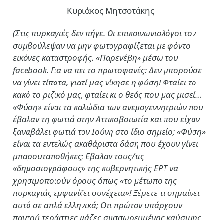
Κυριάκος Μητσοτάκης
(Στις πυρκαγιές δεν πήγε. Οι επικοινωνιολόγοι τον
συμβούλεψαν να μην φωτογραφίζεται με φόντο
εικόνες καταστροφής. «Παρενέβη» μέσω του
facebook. Για να πει το πρωτοφανές: Δεν μπορούσε
να γίνει τίποτα, γιατί μας νίκησε η φύση! Φταίει το
κακό το ριζικό μας, φταίει κι ο θεός που μας μισεί…
«Φύση» είναι τα καλώδια των ανεμογεννητριών που
έβαλαν τη φωτιά στην Αττικοβοιωτία και που είχαν
ξαναβάλει φωτιά τον Ιούνη στο ίδιο σημείο; «Φύση»
είναι τα εντελώς ακαθάριστα δάση που έχουν γίνει
μπαρουταποθήκες; Εβαλαν τους/τις
«δημοσιογράφους» της κυβερνητικής ΕΡΤ να
χρησιμοποιούν όρους όπως «το μέτωπο της
πυρκαγιάς εμφανίζει συνέχεια»! Ξέρετε τι σημαίνει
αυτό σε απλά ελληνικά; Οτι πρώτον υπάρχουν
παντού τεράστιες μάζες συσσωρευμένης καύσιμης