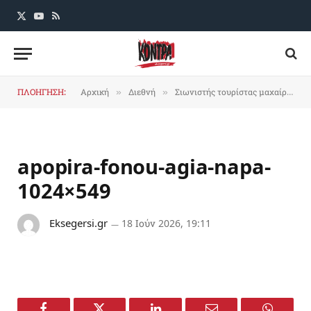
X
YouTube
RSS
(Twitter)
ΠΛΟΗΓΗΣΗ:
Αρχική
Διεθνή
Σιωνιστής τουρίστας μαχαίρωσε τρεις Κύπριους (τον ένα σοβαρά) στην Αγία Νάπα
»
»
apopira-fonou-agia-napa-
1024×549
Eksegersi.gr
18 Ιούν 2026, 19:11