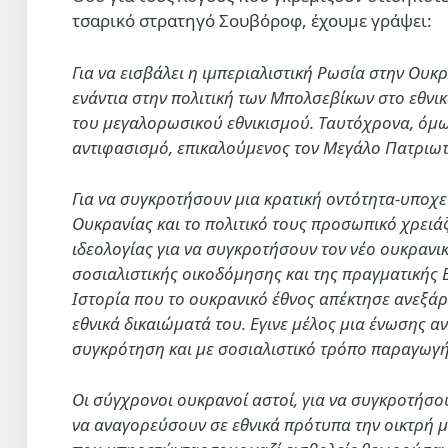
τσαρικό στρατηγό Σουβόροφ, έχουμε γράψει:
Για να εισβάλει η ιμπεριαλιστική Ρωσία στην Ουκ
ενάντια στην πολιτική των Μπολσεβίκων στο εθνι
του μεγαλορωσικού εθνικισμού. Ταυτόχρονα, όμω
αντιφασισμό, επικαλούμενος τον Μεγάλο Πατριωτ
Για να συγκροτήσουν μια κρατική οντότητα-υποχεί
Ουκρανίας και το πολιτικό τους προσωπικό χρειά
ιδεολογίας για να συγκροτήσουν τον νέο ουκρανικ
σοσιαλιστικής οικοδόμησης και της πραγματικής Ε
Ιστορία που το ουκρανικό έθνος απέκτησε ανεξά
εθνικά δικαιώματά του. Εγινε μέλος μια ένωσης α
συγκρότηση και με σοσιαλιστικό τρόπο παραγωγή
Οι σύγχρονοι ουκρανοί αστοί, για να συγκροτήσου
να αναγορεύσουν σε εθνικά πρότυπα την οικτρή 