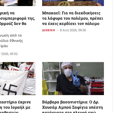
ρική να
Μπακαεΐ: Για να διεκδικήσεις
 συμπεριφορά της,
τα λάφυρα του πολέμου, πρέπει
 Ορμούζ δεν θα
να έχεις κερδίσει τον πόλεμο
8 Αυγ 2026, 09:36
ΔΙΕΘΝΗ
νωση από το
ύλιο Εθνικής
 Ιράν
 2026, 05:52
καστήριο έκρινε
Βάρβαρα βασανιστήρια: Ο Δρ.
ση του Ισραήλ με
Χουσάμ Αμπού Σαφίγια υπέστη
 καθεστώς
κατάγματα στα πλευρά ενώ