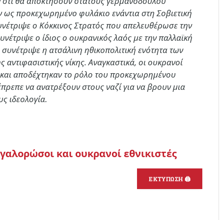
ν ότι θα αποκτήσουν στάτους γερμανόδουλου
 ως προκεχωρημένο φυλάκιο ενάντια στη Σοβιετική
συνέτριψε ο Κόκκινος Στρατός που απελευθέρωσε την
υνέτριψε ο ίδιος ο ουκρανικός λαός με την παλλαϊκή
η συνέτριψε η ατσάλινη ηθικοπολιτική ενότητα των
ης αντιφασιστικής νίκης. Αναγκαστικά, οι ουκρανοί
 και αποδέχτηκαν το ρόλο του προκεχωρημένου
έπρεπε να ανατρέξουν στους ναζί για να βρουν μια
υς ιδεολογία.
εγαλορώσοι και ουκρανοί εθνικιστές
ΕΚΤΥΠΩΣΗ 🖨