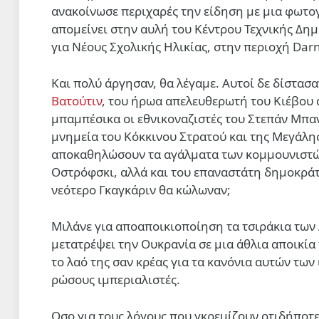
ανακοίνωσε περιχαρές την είδηση με μια φωτογ
απομείνει στην αυλή του Κέντρου Τεχνικής Δη
για Νέους Σχολικής Ηλικίας, στην περιοχή Darn
Και πολύ άργησαν, θα λέγαμε. Αυτοί δε δίστα
Βατούτιν
, του ήρωα απελευθερωτή του Κιέβου α
μπαμπέσικα οι εθνικοναζιστές του Στεπάν Μπα
μνημεία του Κόκκινου Στρατού και της Μεγάλης
αποκαθηλώσουν τα αγάλματα των κομμουνιστώ
Οστρόφσκι, αλλά και του επαναστάτη δημοκράτ
νεότερο Γκαγκάριν θα κώλωναν;
Μιλάνε για αποαποικιοποίηση τα τσιράκια των
μετατρέψει την Ουκρανία σε μια άθλια αποικία
το λαό της σαν κρέας για τα κανόνια αυτών τω
ρώσους ιμπεριαλιστές.
Οσο για τους λόγους που γκρεμίζουν οτιδήποτε