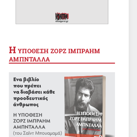
8 Αυγ 2026, 09:36
ΠΑΙΔΕΙΑ
ΟΙΕΛΕ: Παρανομίες σωρηδόν σε
ιδιωτικό σχολείο της Βόρειας
Πελοποννήσου
Η
YΠΟΘΕΣΗ ΖΟΡΖ ΙΜΠΡΑΗΜ
Απόντες το υπουργείο Παιδείας
8 Αυγ 2026, 05:27
και η αρμόδια Διεύθυνση
ΑΜΠΝΤΑΛΛΑ
Εκπαίδευσης
ΑΝΤΙΚΥΝΩΝΙΚΑ
ΑΝΤΙΚΥΝΩΝΙΚΑ
8 Αυγ 2026, 00:19
ΣΑΝ ΣΗΜΕΡΑ
Σαν σήμερα 8 Αυγούστου
8 Αυγ 2026, 00:01
ΚΟΝΤΡΕΣ
Ο Χρήστος ο Ζιώγας πού είναι, ρε