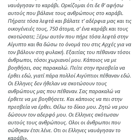
ναυάγησαν το καράβι. Ορκίζομαι ότι δε θ’ αφήσω
αυτούς που βάλανε τους ανθρώπους στο καράβι.
Πήρατε τόσα λεφτά και βάλατε τ’ αδέρφια μας και τις
οικογένειές τους, 750 άτομα, σ’ ένα καράβι και τους
σκοτώσατε; Ξέρω αυτόν που πήρε τόσα λεφτά στην
Αίγυπτο και θα δώσω το όνομά του στις Αρχές για να
τον βάλουν στη φυλακή. Εξαιτίας του πέθαναν τόσοι
άνθρωποι, τόσοι χωριανοί μου. Κάποιος να με
βοηθήσει, σας παρακαλώ. Πείτε στην πρεσβεία να
έρθει εδώ, γιατί πάρα πολλοί Αιγύπτιοι πέθαναν εδώ.
Οι Ελληνες δεν ήθελαν να σκοτώσουν τους
ανθρώπους μας που πέθαναν. Σας παρακαλώ να
έρθετε να με βοηθήσετε. Και κάποιος να πει στην
πρεσβεία να έρθει. Θέλω το δίκιο μου. Ζητώ να μου
δώσουν τον αδερφό μου. Οι Ελληνες σκότωσαν
αυτούς τους ανθρώπους. Ολοι οι άνθρωποι που
σώθηκαν έτσι λένε. Οτι οι Ελληνες ναυάγησαν το
καράβι».