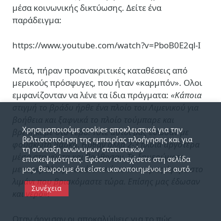
μέσα κοινωνικής δικτύωσης. Δείτε ένα
παράδειγμα:
https://www.youtube.com/watch?v=PboB0E2ql-I
Μετά, πήραν προανακριτικές καταθέσεις από
μερικούς πρόσφυγες, που ήταν «καρμπόν». Ολοι
εμφανίζονταν να λένε τα ίδια πράγματα:
«Κάποια
στιγμή το βράδυ ήρθε ένα πλοίο του Λιμενικού για
βοήθεια και ξαφνικά το πλοίο τούμπαρε και
Χρησιμοποιούμε cookies αποκλειστικά για την
βρεθήκαμε στο νερό. Τότε αυτοί μας έσωσαν με
βελτιστοποίηση της εμπειρίας πλοήγησης και για
φουσκωτή βάρκα. Ηρθαν άλλα 2-3 πλοία αργότερα
τη σύνταξη ανώνυμων στατιστικών
μέσα στη νύχτα και βοήθησαν. Τα ξημερώματα
επισκεψιμότητας. Εφόσον συνεχίσετε στη σελίδα
μεταφερθήκαμε σε ένα από αυτά και μας έφερε στο
μας, θεωρούμε ότι είστε ικανοποιημένοι με αυτό.
λιμάνι που βρισκόμαστε τώρα. Επίσης μας έδωσαν
Συνέχεια
και νερό»
!
Οταν άρχισαν οι αποκαλύψεις για το πώς