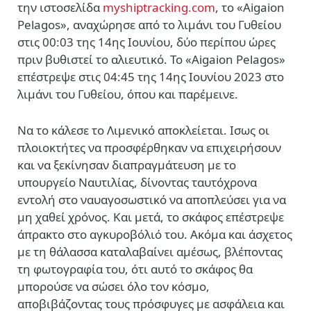
την ιστοσελίδα
myshiptracking.com
, το «Aigaion
Pelagos», αναχώρησε από το λιμάνι του Γυθείου
στις 00:03 της 14ης Ιουνίου, δύο περίπου ώρες
πριν βυθιστεί το αλιευτικό. Το «Aigaion Pelagos»
επέστρεψε στις 04:45 της 14ης Ιουνίου 2023 στο
λιμάνι του Γυθείου, όπου και παρέμεινε.
Να το κάλεσε το Λιμενικό αποκλείεται. Ισως οι
πλοιοκτήτες να προσφέρθηκαν να επιχειρήσουν
και να ξεκίνησαν διαπραγμάτευση με το
υπουργείο Ναυτιλίας, δίνοντας ταυτόχρονα
εντολή στο ναυαγοσωστικό να αποπλεύσει για να
μη χαθεί χρόνος. Και μετά, το σκάφος επέστρεψε
άπρακτο στο αγκυροβόλιό του. Ακόμα και άσχετος
με τη θάλασσα καταλαβαίνει αμέσως, βλέποντας
τη φωτογραφία του, ότι αυτό το σκάφος θα
μπορούσε να σώσει όλο τον κόσμο,
αποβιβάζοντας τους πρόσφυγες με ασφάλεια και