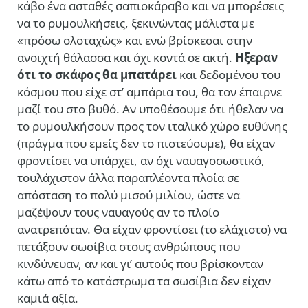
κάβο ένα ασταθές σαπιοκάραβο και να μπορέσεις
να το ρυμουλκήσεις, ξεκινώντας μάλιστα με
«πρόσω ολοταχώς» και ενώ βρίσκεσαι στην
ανοιχτή θάλασσα και όχι κοντά σε ακτή.
Ηξεραν
ότι το σκάφος θα μπατάρει
και δεδομένου του
κόσμου που είχε στ’ αμπάρια του, θα τον έπαιρνε
μαζί του στο βυθό. Αν υποθέσουμε ότι ήθελαν να
το ρυμουλκήσουν προς τον ιταλικό χώρο ευθύνης
(πράγμα που εμείς δεν το πιστεύουμε), θα είχαν
φροντίσει να υπάρχει, αν όχι ναυαγοσωστικό,
τουλάχιστον άλλα παραπλέοντα πλοία σε
απόσταση το πολύ μισού μιλίου, ώστε να
μαζέψουν τους ναυαγούς αν το πλοίο
ανατρεπόταν. Θα είχαν φροντίσει (το ελάχιστο) να
πετάξουν σωσίβια στους ανθρώπους που
κινδύνευαν, αν και γι’ αυτούς που βρίσκονταν
κάτω από το κατάστρωμα τα σωσίβια δεν είχαν
καμιά αξία.