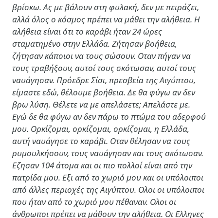
βρίσκω. Ας με βάλουν στη φυλακή, δεν με πειράζει,
αλλά όλος ο κόσμος πρέπει να μάθει την αλήθεια. Η
αλήθεια είναι ότι το καράβι ήταν 24 ώρες
σταματημένο στην Ελλάδα. Ζήτησαν βοήθεια,
ζήτησαν κάποιοι να τους σώσουν. Οταν πήγαν να
τους τραβήξουν, αυτοί τους σκότωσαν, αυτοί τους
ναυάγησαν. Πρόεδρε Σίσι, πρεσβεία της Αιγύπτου,
είμαστε εδώ, θέλουμε βοήθεια. Δε θα φύγω αν δεν
βρω λύση. Θέλετε να με απελάσετε; Απελάστε με.
Εγώ δε θα φύγω αν δεν πάρω το πτώμα του αδερφού
μου. Ορκίζομαι, ορκίζομαι, ορκίζομαι, η Ελλάδα,
αυτή ναυάγησε το καράβι. Οταν θέλησαν να τους
ρυμουλκήσουν, τους ναυάγησαν και τους σκότωσαν.
Εζησαν 104 άτομα και οι πιο πολλοί είναι από την
πατρίδα μου. Εξι από το χωριό μου και οι υπόλοιποι
από άλλες περιοχές της Αιγύπτου. Ολοι οι υπόλοιποι
που ήταν από το χωριό μου πέθαναν. Ολοι οι
άνθρωποι πρέπει να μάθουν την αλήθεια. Οι Ελληνες