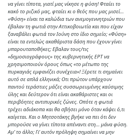
να γίνει τίποτα, γιατί μας νίκησε η φύση! Φταίει το
κακό το ριζικό μας, φταίει κι ο θεός που μας μισεί…
«Φύση» είναι τα καλώδια των ανεμογεννητριών που
έβαλαν τη φωτιά στην Αττικοβοιωτία και που είχαν
ξαναβάλει φωτιά τον Ιούνη στο ίδιο σημείο; «Φύση»
είναι τα εντελώς ακαθάριστα δάση που έχουν γίνει
μπαρουταποθήκες; Εβαλαν τους/τις
«δημοσιογράφους» της κυβερνητικής ΕΡΤ να
χρησιμοποιούν όρους όπως «το μέτωπο της
πυρκαγιάς εμφανίζει συνέχεια»! Ξέρετε τι σημαίνει
αυτό σε απλά ελληνικά; Οτι πρώτον υπάρχουν
παντού τεράστιες μάζες συσσωρευμένης καύσιμης
ύλης και δεύτερον ότι είναι ακαθάριστες και οι
περιβόητες αντιπυρικές ζώνες. Οπότε η φωτιά
τρέχει αδιάκοπα και θα σβήσει μόνο όταν κάψει ό,τι
καίγεται. Και ο Μητσοτάκης βγήκε να πει ότι δεν
μπορούσε να γίνει τίποτα απέναντι στη… μάνα φύση.
Αμ’ το άλλο; Γι’ αυτόν πρόληψη σημαίνει να μην