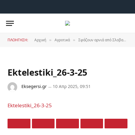
X
YouTube
RSS
(Twitter)
ΠΛΟΗΓΗΣΗ:
Αρχική
Αγροτικά
Σφάζουν αρνιά από Σλοβακία και Ουγγαρία, χωρίς να περάσουν από καραντίνα!
»
»
Ektelestiki_26-3-25
Eksegersi.gr
10 Απρ 2025, 09:51
Ektelestiki_26-3-25
Facebook
Twitter
LinkedIn
Email
Whats